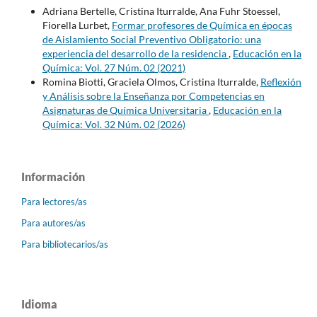
Adriana Bertelle, Cristina Iturralde, Ana Fuhr Stoessel,
Fiorella Lurbet,
Formar profesores de Química en épocas
de Aislamiento Social Preventivo Obligatorio: una
experiencia del desarrollo de la residencia
,
Educación en la
Química: Vol. 27 Núm. 02 (2021)
Romina Biotti, Graciela Olmos, Cristina Iturralde,
Reflexión
y Análisis sobre la Enseñanza por Competencias en
Asignaturas de Química Universitaria
,
Educación en la
Química: Vol. 32 Núm. 02 (2026)
Información
Para lectores/as
Para autores/as
Para bibliotecarios/as
Idioma