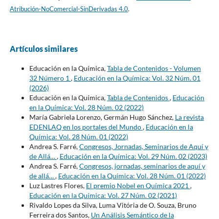
Atribución-NoComercial-SinDerivadas 4.0
.
Artículos similares
Educación en la Química,
Tabla de Contenidos - Volumen
32 Número 1
,
Educación en la Química: Vol. 32 Núm. 01
(2026)
Educación en la Química,
Tabla de Contenidos
,
Educación
en la Química: Vol. 28 Núm. 02 (2022)
María Gabriela Lorenzo, Germán Hugo Sánchez,
La revista
EDENLAQ en los portales del Mundo
,
Educación en la
Química: Vol. 28 Núm. 01 (2022)
Andrea S. Farré,
Congresos, Jornadas, Seminarios de Aquí y
de Allá…
,
Educación en la Química: Vol. 29 Núm. 02 (2023)
Andrea S. Farré,
Congresos, jornadas, seminarios de aquí y
de allá…
,
Educación en la Química: Vol. 28 Núm. 01 (2022)
Luz Lastres Flores,
El premio Nobel en Química 2021
,
Educación en la Química: Vol. 27 Núm. 02 (2021)
Rivaldo Lopes da Silva, Luma Vitória de O. Souza, Bruno
Ferreira dos Santos,
Un Análisis Semántico de la