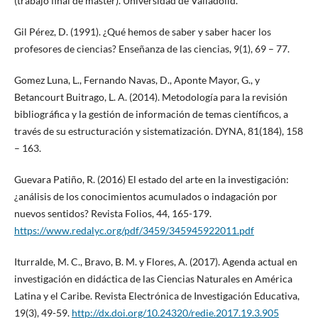
(trabajo final de máster). Universidad de Valladolid.
Gil Pérez, D. (1991). ¿Qué hemos de saber y saber hacer los
profesores de ciencias? Enseñanza de las ciencias, 9(1), 69 – 77.
Gomez Luna, L., Fernando Navas, D., Aponte Mayor, G., y
Betancourt Buitrago, L. A. (2014). Metodología para la revisión
bibliográfica y la gestión de información de temas científicos, a
través de su estructuración y sistematización. DYNA, 81(184), 158
– 163.
Guevara Patiño, R. (2016) El estado del arte en la investigación:
¿análisis de los conocimientos acumulados o indagación por
nuevos sentidos? Revista Folios, 44, 165-179.
https://www.redalyc.org/pdf/3459/345945922011.pdf
Iturralde, M. C., Bravo, B. M. y Flores, A. (2017). Agenda actual en
investigación en didáctica de las Ciencias Naturales en América
Latina y el Caribe. Revista Electrónica de Investigación Educativa,
19(3), 49-59.
http://dx.doi.org/10.24320/redie.2017.19.3.905