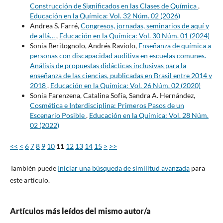
Construcción de Significados en las Clases de Química
,
Educación en la Química: Vol. 32 Núm. 02 (2026)
Andrea S. Farré,
Congresos, jornadas, seminarios de aquí y
de allá…
,
Educación en la Química: Vol. 30 Núm. 01 (2024)
Sonia Beritognolo, Andrés Raviolo,
Enseñanza de química a
personas con discapacidad auditiva en escuelas comunes.
Análisis de propuestas didácticas inclusivas para la
enseñanza de las ciencias, publicadas en Brasil entre 2014 y
2018
,
Educación en la Química: Vol. 26 Núm. 02 (2020)
Sonia Farenzena, Catalina Sofía, Sandra A. Hernández,
Cosmética e Interdisciplina: Primeros Pasos de un
Escenario Posible
,
Educación en la Química: Vol. 28 Núm.
02 (2022)
<<
<
6
7
8
9
10
11
12
13
14
15
>
>>
También puede
Iniciar una búsqueda de similitud avanzada
para
este artículo.
Artículos más leídos del mismo autor/a