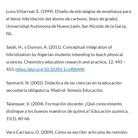
Luna Villarreal, E. (1999). Diseño de estrategias de enseñanza para
el tema: hibridación del átomo de carbono. (tesis de grado).
Universidad Autónoma de Nuevo León, San Nicolás de la Garza,
NL.
Salah, H., y Dumon, A. (2011). Conceptual integration of
hibridization by Algerian students intending to teach physical
sciences. Chemistry education research and practice, 12, 443 –
453.
https://doi.org/10.1039/c1rp90049h
Sanmartí, N. (2002). Didáctica de las ciencias en la educación
secundaria obligatoria. Madrid: Síntesis Educación.
Talanquer, V. (2004). Formación docente: ¿Qué conocimiento
distingue a los buenos maestros de química? Educación química,
15(1), 60-66.
Vera Carrasco, O. (2009). Cómo es escribir artículos de revisión.