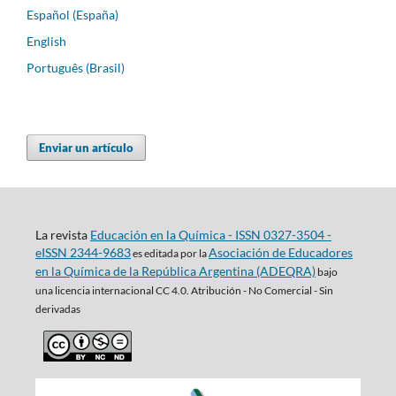
Español (España)
English
Português (Brasil)
Enviar un artículo
La revista
Educación en la Química - ISSN 0327-3504 -
eISSN 2344-9683
Asociación de Educadores
es editada por la
en la Química de la República Argentina (ADEQRA)
bajo
una
licencia internacional CC 4.0. Atribución - No Comercial - Sin
derivadas