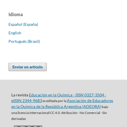
Idioma
Español (España)
English
Português (Brasil)
Enviar un artículo
La revista
Educación en la Química - ISSN 0327-3504 -
eISSN 2344-9683
Asociación de Educadores
es editada por la
en la Química de la República Argentina (ADEQRA)
bajo
una
licencia internacional CC 4.0. Atribución - No Comercial - Sin
derivadas