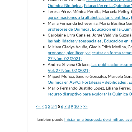
Química Biológica
,
Educación en la Química: 
Teresa Pérez, Mónica Peralta, Marcela Pellegr
aproximaciones a la alfabetización científica
,
María Fernanda Echeverría, María Basilisa Ga
profesores de Química
,
Educación en la Quími
Carolaine Urra Canales, Jorge Valdivia Guzmá
las habilidades visoespaciales
,
Educación en l
Miriam Gladys Acuña, Gladis Edith Medina, G
proponer, planificar, y ejecutar en forma re
27 Núm. 02 (2021)
Andrea Silvana Ciriaco,
Las publicaciones so
Vol. 27 Núm. 02 (2021)
Miguel Muñoz, Sandro González, Marcela Gonza
Química en ASPO. Fortalezas y debilidades
,
E
Mario Fernando Bustillo López, Liliana Ferrer,
recurso disruptivo para explorar la Química 
<<
<
1
2
3
4
5
6
7
8
9
10
>
>>
También puede
Iniciar una búsqueda de similitud av