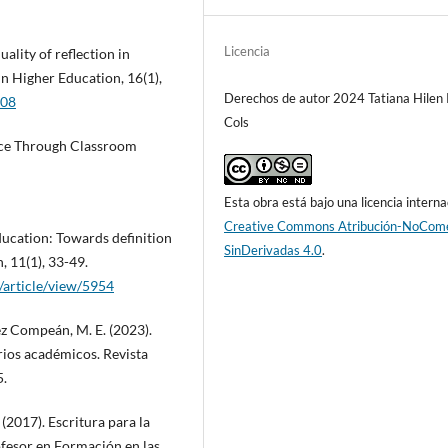
Licencia
uality of reflection in
in Higher Education, 16(1),
Derechos de autor 2024 Tatiana Hilen 
308
Cols
ctice Through Classroom
Esta obra está bajo una licencia interna
Creative Commons Atribución-NoCome
education: Towards definition
SinDerivadas 4.0
.
 11(1), 33-49.
a/article/view/5954
ez Compeán, M. E. (2023).
arios académicos. Revista
5.
(2017). Escritura para la
rofesor en Formación en las