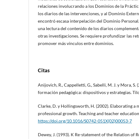
relaciones involucrando a los Dominios de la Práctic
los diarios de las intervenciones, y al Dominio Extern
encontró escasa interpelación del Dominio Personal
una lectura del contenido de los diarios complementa
otras investigaciones. Se requiere profundizar las r
promover más vínculos entre dominios.
Citas
Anijovich, R., Cappelletti, G., Sabelli, M. J. y Mora, S. 
formación pedagógica: dispositivos y estrategias. Til
Clarke, D. y Hollingsworth, H. (2002). Elaborating a 
professional growth. Teaching and teacher education
https://doi.org/10.1016/S0742-051X(02)00053-7
Dewey, J. (1993). K Re-statement of the Relation of R