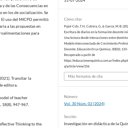
31-07-2024
a y de las Consecuencias en
o en los de socialización. Se
Cómo citar
. El uso del MICPD permitió
ria a las propuestas en
Pujol-Cols, T. H., Cutrera, G., & García, M. B. (20
Escritura de diarios en la formación docente inic
etroalimentaciones para
Una lectura desde interacciones entre dominio
Modelo Interconectado de Crecimiento Profes
Docente.
Educación En La Química
,
30
(02), 133
Recuperado a partir de
https://educacionenquimica.com.ar/index.php/
q/article/view/256
Más formatos de cita
(2021). Transitar la
de editora.
Número
model of teacher
Vol. 30 Núm. 02 (2024)
, 18(8), 947-967.
Sección
Investigación en didáctica de la Quí
eflective Thinking to the