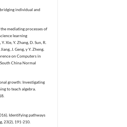
 bridging individual and
ng the mediating processes of
science learning
Y. Xie, Y. Zhang, D. Sun, R.
 Jiang, J. Geng, y Y. Zheng.
ference on Computers in
 South China Normal
ional growth: Investigating
ing to teach algebra.
18.
2016). Identifying pathways
, 23(2), 191-210.