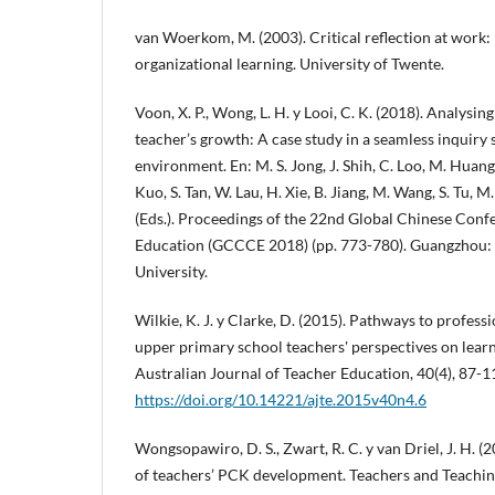
van Woerkom, M. (2003). Critical reflection at work:
organizational learning. University of Twente.
Voon, X. P., Wong, L. H. y Looi, C. K. (2018). Analysi
teacher’s growth: A case study in a seamless inquiry 
environment. En: M. S. Jong, J. Shih, C. Loo, M. Huang, 
Kuo, S. Tan, W. Lau, H. Xie, B. Jiang, M. Wang, S. Tu, M.
(Eds.). Proceedings of the 22nd Global Chinese Con
Education (GCCCE 2018) (pp. 773-780). Guangzhou:
University.
Wilkie, K. J. y Clarke, D. (2015). Pathways to profess
upper primary school teachers' perspectives on learn
Australian Journal of Teacher Education, 40(4), 87-1
https://doi.org/10.14221/ajte.2015v40n4.6
Wongsopawiro, D. S., Zwart, R. C. y van Driel, J. H. (
of teachers’ PCK development. Teachers and Teaching