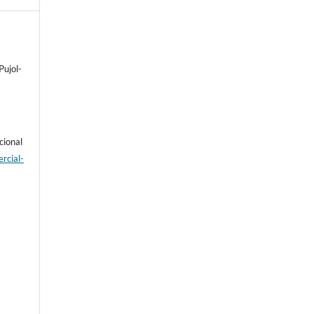
Pujol-
cional
rcial-