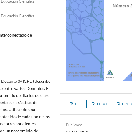
Educación Científica
Educación Científica
Interconectado de
l Docente (MICPD) describe
te entre varios Dominios. En
ontenido de diarios de clase
nte sus prácticas de
PDF
HTML
EPUB
ios. Utilizando una
contenido de cada uno de los
sus correspondientes
Publicado
aron un predominio de