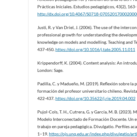
Prácticas Iniciales. Estudios pedagógicos, 43(2), 163
http://dx.doi.org/10.4067/S0718-07052017000200
Justi, R. y Van Driel, J. (2006). The use of the inter
professional growth for understanding the developme
knowledge on models and modelling. Teaching and Te
437-450.
https://doi.org/10.1016/j.tate.2005.11.011
Krippendorff, K. (2004). Content analysis: An introd
London: Sage.
Padilla, C. y Madueño, M. (2019). Reflexión sobre la 
formación del profesor universitario chileno. Revista
422-437.
https://doi.org/10.35622/j.rie.2019.04.002
Pujol-Cols, T. H., Cutrera, G. y García, M. B. (2023). 
Modelo Interconectado de Formación Docente. Un es
trabajo en pareja pedagógica. Divulgatio. Perfiles a
1–19.
https://ojs.unq.edu.ar/index.php/divulgatio/ar