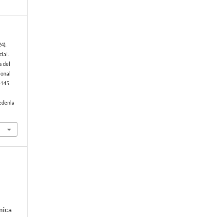
24).
ial.
s del
ional
–145.
edenla
mica