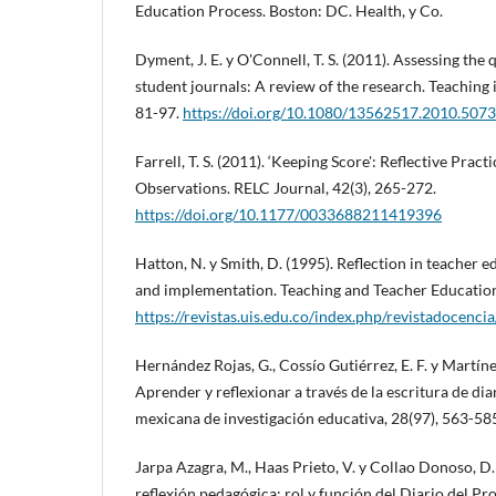
Education Process. Boston: DC. Health, y Co.
Dyment, J. E. y O'Connell, T. S. (2011). Assessing the q
student journals: A review of the research. Teaching 
81-97.
https://doi.org/10.1080/13562517.2010.507
Farrell, T. S. (2011). ‘Keeping Score': Reflective Pra
Observations. RELC Journal, 42(3), 265-272.
https://doi.org/10.1177/0033688211419396
Hatton, N. y Smith, D. (1995). Reflection in teacher 
and implementation. Teaching and Teacher Education,
https://revistas.uis.edu.co/index.php/revistadocenci
Hernández Rojas, G., Cossío Gutiérrez, E. F. y Martín
Aprender y reflexionar a través de la escritura de di
mexicana de investigación educativa, 28(97), 563-58
Jarpa Azagra, M., Haas Prieto, V. y Collao Donoso, D. 
reflexión pedagógica: rol y función del Diario del P