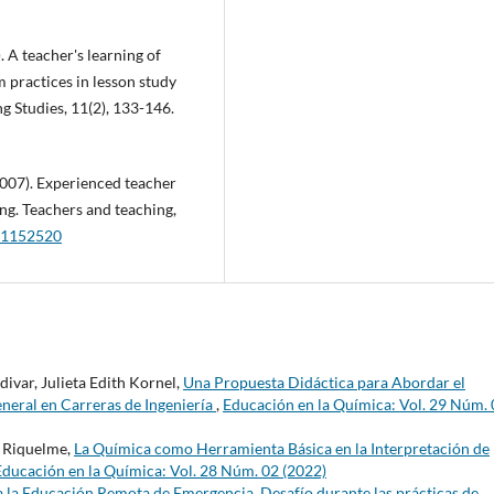
). A teacher's learning of
 practices in lesson study
ng Studies, 11(2), 133-146.
 (2007). Experienced teacher
ing. Teachers and teaching,
601152520
ivar, Julieta Edith Kornel,
Una Propuesta Didáctica para Abordar el
neral en Carreras de Ingeniería
,
Educación en la Química: Vol. 29 Núm.
. Riquelme,
La Química como Herramienta Básica en la Interpretación de
Educación en la Química: Vol. 28 Núm. 02 (2022)
 la Educación Remota de Emergencia. Desafío durante las prácticas de