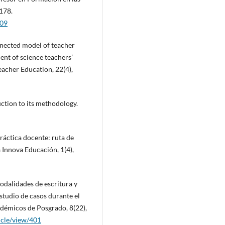
-178.
009
connected model of teacher
nt of science teachers’
acher Education, 22(4),
uction to its methodology.
práctica docente: ruta de
 Innova Educación, 1(4),
Modalidades de escritura y
tudio de casos durante el
cadémicos de Posgrado, 8(22),
ticle/view/401