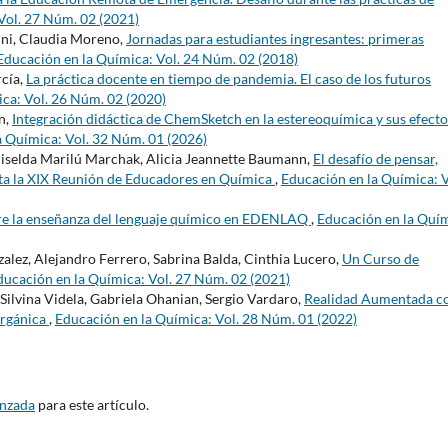
Vol. 27 Núm. 02 (2021)
ini, Claudia Moreno,
Jornadas para estudiantes ingresantes: primeras
Educación en la Química: Vol. 24 Núm. 02 (2018)
rcía,
La práctica docente en tiempo de pandemia. El caso de los futuros
ca: Vol. 26 Núm. 02 (2020)
n,
Integración didáctica de ChemSketch en la estereoquímica y sus efecto
a Química: Vol. 32 Núm. 01 (2026)
riselda Marilú Marchak, Alicia Jeannette Baumann,
El desafío de pensar,
mota la XIX Reunión de Educadores en Química
,
Educación en la Química: V
bre la enseñanza del lenguaje químico en EDENLAQ
,
Educación en la Quím
lez, Alejandro Ferrero, Sabrina Balda, Cinthia Lucero,
Un Curso de
ducación en la Química: Vol. 27 Núm. 02 (2021)
 Silvina Videla, Gabriela Ohanian, Sergio Vardaro,
Realidad Aumentada 
Orgánica
,
Educación en la Química: Vol. 28 Núm. 01 (2022)
anzada
para este artículo.