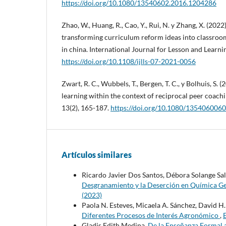
https://doi.org/10.1080/13540602.2016.1204286
Zhao, W., Huang, R., Cao, Y., Rui, N. y Zhang, X. (2022
transforming curriculum reform ideas into classroom
in china. International Journal for Lesson and Learni
https://doi.org/10.1108/ijlls-07-2021-0056
Zwart, R. C., Wubbels, T., Bergen, T. C., y Bolhuis, S.
learning within the context of reciprocal peer coach
13(2), 165-187.
https://doi.org/10.1080/13540600
Artículos similares
Ricardo Javier Dos Santos, Débora Solange Sald
Desgranamiento y la Deserción en Química Ge
(2023)
Paola N. Esteves, Micaela A. Sánchez, David H
Diferentes Procesos de Interés Agronómico
,
Gladis Edith Medina,
De la Enseñanza Formal a