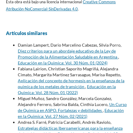
Esta obra está bajo una licencia internacional
Creative Commons
Atribución-NoComercial-SinDerivadas 4.0
.
Artículos similares
Damian Lampert, Dario Marcelino Cabezas, Silvia Porro,
Diez criterios para un abordaje educativo de la Ley de
Promoción de la Alimentación Saludable en Argentina
,
Educación en la Química: Vol. 30 Núm. 01 (2024)
Fabiana Lairion, Christian Saporito Magriñá, Alejandra
Cimato, Margarita Martinez Sarrasague, Marisa Repetto,
Aplicación del concepto de hormesis en la enseñanza de la
química de los metales de transición
,
Educación en la
Química: Vol. 28 Núm. 01 (2022)
Miguel Muñoz, Sandro González, Marcela Gonzalez,
Alejandro Ferrero, Sabrina Balda, Cinthia Lucero,
Un Curso
de Química en ASPO. Fortalezas y debilidades
,
Educación
en la Química: Vol. 27 Núm. 02 (2021)
Andrea S. Farré, Patricia Carabelli, Andrés Raviolo,
Estrategias didácticas Iberoamericanas para la enseñanza