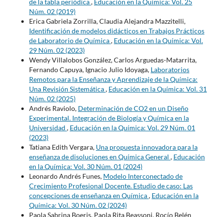
de la tabla periódica
,
Educación en la Química: Vol. 25
Núm. 02 (2019)
Erica Gabriela Zorrilla, Claudia Alejandra Mazzitelli,
Identificación de modelos didácticos en Trabajos Prácticos
de Laboratorio de Química
,
Educación en la Química: Vol.
29 Núm. 02 (2023)
Wendy Villalobos González, Carlos Arguedas-Matarrita,
Fernando Capuya, Ignacio Julio Idoyaga,
Laboratorios
Remotos para la Enseñanza y Aprendizaje de la Química:
Una Revisión Sistemática
,
Educación en la Química: Vol. 31
Núm. 02 (2025)
Andrés Raviolo,
Determinación de CO2 en un Diseño
Experimental. Integración de Biología y Química en la
Universidad
,
Educación en la Química: Vol. 29 Núm. 01
(2023)
Tatiana Edith Vergara,
Una propuesta innovadora para la
enseñanza de disoluciones en Química General
,
Educación
en la Química: Vol. 30 Núm. 01 (2024)
Leonardo Andrés Funes,
Modelo Interconectado de
Crecimiento Profesional Docente. Estudio de caso: Las
concepciones de enseñanza en Química
,
Educación en la
Química: Vol. 30 Núm. 02 (2024)
Paola Sabrina Boeris, Paola Rita Beassoni, Rocío Belén