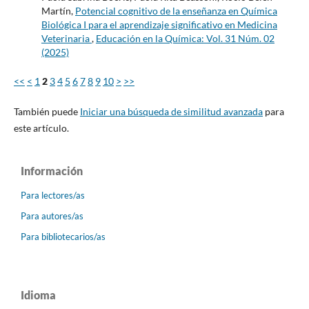
Martín,
Potencial cognitivo de la enseñanza en Química
Biológica I para el aprendizaje significativo en Medicina
Veterinaria
,
Educación en la Química: Vol. 31 Núm. 02
(2025)
<<
<
1
2
3
4
5
6
7
8
9
10
>
>>
También puede
Iniciar una búsqueda de similitud avanzada
para
este artículo.
Información
Para lectores/as
Para autores/as
Para bibliotecarios/as
Idioma