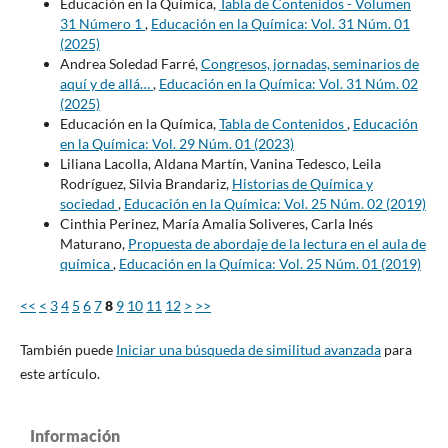
Educación en la Química,
Tabla de Contenidos - Volumen
31 Número 1
,
Educación en la Química: Vol. 31 Núm. 01
(2025)
Andrea Soledad Farré,
Congresos, jornadas, seminarios de
aquí y de allá…
,
Educación en la Química: Vol. 31 Núm. 02
(2025)
Educación en la Química,
Tabla de Contenidos
,
Educación
en la Química: Vol. 29 Núm. 01 (2023)
Liliana Lacolla, Aldana Martín, Vanina Tedesco, Leila
Rodríguez, Silvia Brandariz,
Historias de Química y
sociedad
,
Educación en la Química: Vol. 25 Núm. 02 (2019)
Cinthia Perinez, María Amalia Soliveres, Carla Inés
Maturano,
Propuesta de abordaje de la lectura en el aula de
química
,
Educación en la Química: Vol. 25 Núm. 01 (2019)
<<
<
3
4
5
6
7
8
9
10
11
12
>
>>
También puede
Iniciar una búsqueda de similitud avanzada
para
este artículo.
Información