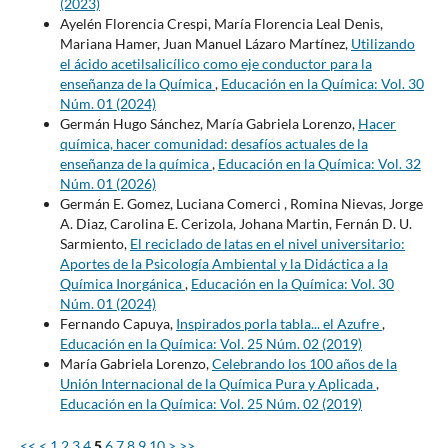
(2023)
Ayelén Florencia Crespi, María Florencia Leal Denis,
Mariana Hamer, Juan Manuel Lázaro Martínez,
Utilizando
el ácido acetilsalicílico como eje conductor para la
enseñanza de la Química
,
Educación en la Química: Vol. 30
Núm. 01 (2024)
Germán Hugo Sánchez, María Gabriela Lorenzo,
Hacer
química, hacer comunidad: desafíos actuales de la
enseñanza de la química
,
Educación en la Química: Vol. 32
Núm. 01 (2026)
Germán E. Gomez, Luciana Comerci , Romina Nievas, Jorge
A. Diaz, Carolina E. Cerizola, Johana Martin, Fernán D. U.
Sarmiento,
El reciclado de latas en el nivel universitario:
Aportes de la Psicología Ambiental y la Didáctica a la
Química Inorgánica
,
Educación en la Química: Vol. 30
Núm. 01 (2024)
Fernando Capuya,
Inspirados porla tabla... el Azufre
,
Educación en la Química: Vol. 25 Núm. 02 (2019)
María Gabriela Lorenzo,
Celebrando los 100 años de la
Unión Internacional de la Química Pura y Aplicada
,
Educación en la Química: Vol. 25 Núm. 02 (2019)
<<
<
1
2
3
4
5
6
7
8
9
10
>
>>