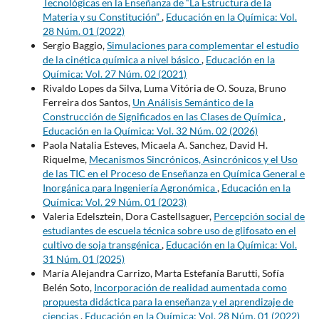
Tecnológicas en la Enseñanza de “La Estructura de la
Materia y su Constitución”
,
Educación en la Química: Vol.
28 Núm. 01 (2022)
Sergio Baggio,
Simulaciones para complementar el estudio
de la cinética química a nivel básico
,
Educación en la
Química: Vol. 27 Núm. 02 (2021)
Rivaldo Lopes da Silva, Luma Vitória de O. Souza, Bruno
Ferreira dos Santos,
Un Análisis Semántico de la
Construcción de Significados en las Clases de Química
,
Educación en la Química: Vol. 32 Núm. 02 (2026)
Paola Natalia Esteves, Micaela A. Sanchez, David H.
Riquelme,
Mecanismos Sincrónicos, Asincrónicos y el Uso
de las TIC en el Proceso de Enseñanza en Química General e
Inorgánica para Ingeniería Agronómica
,
Educación en la
Química: Vol. 29 Núm. 01 (2023)
Valeria Edelsztein, Dora Castellsaguer,
Percepción social de
estudiantes de escuela técnica sobre uso de glifosato en el
cultivo de soja transgénica
,
Educación en la Química: Vol.
31 Núm. 01 (2025)
María Alejandra Carrizo, Marta Estefanía Barutti, Sofía
Belén Soto,
Incorporación de realidad aumentada como
propuesta didáctica para la enseñanza y el aprendizaje de
ciencias
,
Educación en la Química: Vol. 28 Núm. 01 (2022)