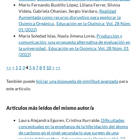
Mario Fernando Bustillo López, Liliana Ferrer, Silvina
Videla, Gabriela Ohanian, Sergio Vardaro,
Realidad
Aumentada como recurso disruptivo para explorar la
Química Orgánica
,
Educación en la Química: Vol. 28 Núm.
01 (2022)
María Soledad Islas, Nayla Jimena Lores,
Producción y
comunicación: una propuesta alternativa de evaluación en
la universidad
,
Educación en la Química: Vol. 28 Núm. 01
(2022)
<<
<
1
2
3
4
5
6
7
8
9
10
>
>>
También puede
Iniciar una búsqueda de similitud avanzada
para
este artículo.
Artículos más leídos del mismo autor/a
Laura Alejandra Eguren, Cristina Iturralde,
Dificultades
conceptuales en la enseñanza de la hibridación del átomo
de carbono en el nivel secundario que surgen de una
revisión bibliográfica
,
Educación en la Química: Vol. 27