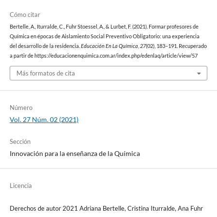
Cómo citar
Bertelle, A., Iturralde, C., Fuhr Stoessel, A., & Lurbet, F. (2021). Formar profesores de
Química en épocas de Aislamiento Social Preventivo Obligatorio: una experiencia
del desarrollo de la residencia.
Educación En La Química
,
27
(02), 183–191. Recuperado
a partir de https://educacionenquimica.com.ar/index.php/edenlaq/article/view/57
Más formatos de cita
Número
Vol. 27 Núm. 02 (2021)
Sección
Innovación para la enseñanza de la Química
Licencia
Derechos de autor 2021 Adriana Bertelle, Cristina Iturralde, Ana Fuhr