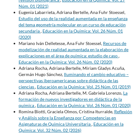
Núm. 01 (2021)
Eugenia Labarrieta, Adriana Bertelle, Ana Fuhr Stoessel,
Estudio del uso de la realidad aumentada en la enseñanza
del tema geometría molecular en un curso de educación
secundaria
,
Educación en la Química: Vol. 26 Núm. 01
(2020)
Mariano Iván Delletesse, Ana Fuhr Stoessel,
Recursos de
modelización de realidad aumentada en la elaboración de
explicaciones en el área de química: estudio de caso
,
Educación en la Química: Vol. 26 Núm. 02 (2020)
Adriana Rocha, Adriana Bertelle, Miriam Gladys Acuña,
Germán Hugo Sánchez,
Iluminando el cambio educativo –
perspectivas iberoamericanas sobre didáctica de las
ciencias
,
Educación en la Química: Vol. 25 Núm. 01 (2019)
Adriana Rocha, Adriana Bertelle, M. Gabriela Lorenzo,
La
formación de nuevos investigadores en didáctica de la
química
,
Educación en la Química: Vol. 26 Núm. 01 (2020)
Romina Biotti, Graciela Olmos, Cristina Iturralde,
Reflexión
y Análisis sobre la Enseñanza por Competencias en
Asignaturas de Química Universitaria
,
Educación en la
Química: Vol. 32 Núm. 02 (2026)