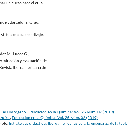
nsar un curso para el aula
ender. Barcelona: Grao.
s virtuales de aprendizaje.
ndez M., Lucca G.,
terminación y evaluación de
 Revista Iberoamericana de
... el Hidrógeno
,
Educación en la Química: Vol. 25 Núm. 02 (2019)
 Azufre
,
Educación en la Química: Vol. 25 Núm. 02 (2019)
violo,
Estrategias didácticas Iberoamericanas para la enseñanza de la tabl