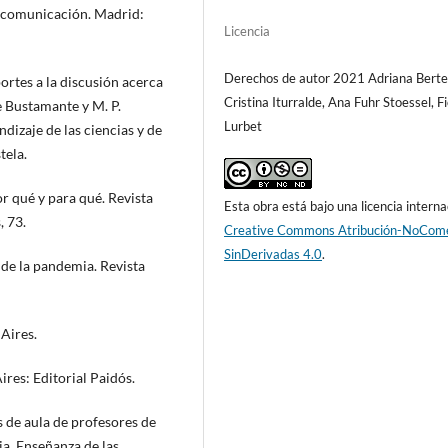
a comunicación. Madrid:
Licencia
Derechos de autor 2021 Adriana Bertel
portes a la discusión acerca
Cristina Iturralde, Ana Fuhr Stoessel, Fi
e Bustamante y M. P.
Lurbet
dizaje de las ciencias y de
tela.
r qué y para qué. Revista
Esta obra está bajo una licencia interna
, 73.
Creative Commons Atribución-NoCome
SinDerivadas 4.0
.
s de la pandemia. Revista
 Aires.
res: Editorial Paidós.
 de aula de profesores de
ia. Enseñanza de las