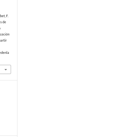
bet, F.
as de
a
cación
artir
edenla