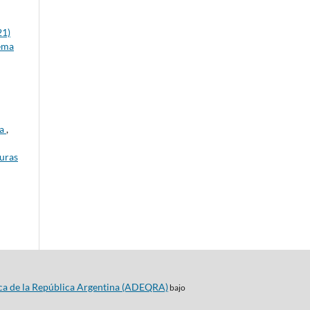
21)
tema
ca
,
turas
ca de la República Argentina (ADEQRA)
bajo