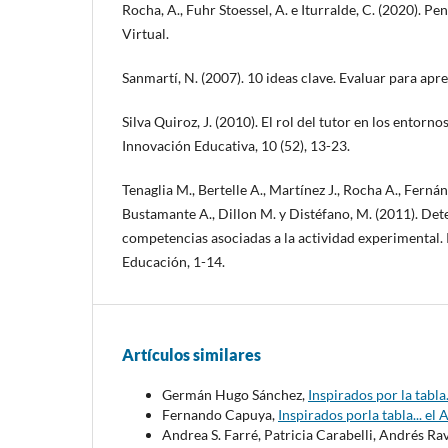
Rocha, A., Fuhr Stoessel, A. e Iturralde, C. (2020). Pe
Virtual.
Sanmartí, N. (2007). 10 ideas clave. Evaluar para apr
Silva Quiroz, J. (2010). El rol del tutor en los entorno
Innovación Educativa, 10 (52), 13-23.
Tenaglia M., Bertelle A., Martínez J., Rocha A., Ferná
Bustamante A., Dillon M. y Distéfano, M. (2011). De
competencias asociadas a la actividad experimental.
Educación, 1-14.
Artículos similares
Germán Hugo Sánchez,
Inspirados por la tabla
Fernando Capuya,
Inspirados porla tabla... el
Andrea S. Farré, Patricia Carabelli, Andrés Ra