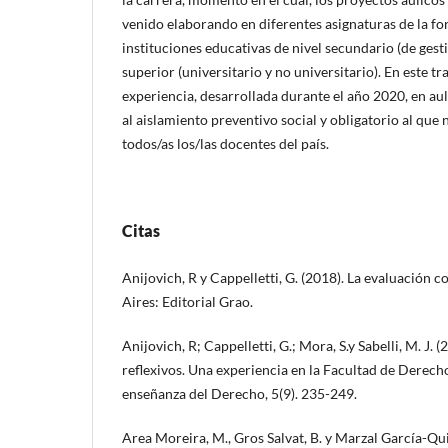
venido elaborando en diferentes asignaturas de la for
instituciones educativas de nivel secundario (de gest
superior (universitario y no universitario). En este tr
experiencia, desarrollada durante el año 2020, en au
al aislamiento preventivo social y obligatorio al que
todos/as los/las docentes del país.
Citas
Anijovich, R y Cappelletti, G. (2018). La evaluación
Aires: Editorial Grao.
Anijovich, R; Cappelletti, G.; Mora, S.y Sabelli, M. J.
reflexivos. Una experiencia en la Facultad de Derech
enseñanza del Derecho, 5(9). 235-249.
Area Moreira, M., Gros Salvat, B. y Marzal García-Q