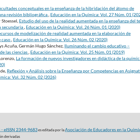
icultades conceptuales en la enseñanza de la hibridación del átomo de
na revisión bibliográfica
,
Educación en la Química: Vol. 27 Núm. 01 (20
 Stoessel,
Estudio del uso de la realidad aumentada en la enseñanza del 
n secundaria
,
Educación en la Química: Vol. 26 Núm. 01 (2020)
cursos de modelización de realidad aumentada en la elaboración de
e caso
,
Educación en la Química: Vol. 26 Núm. 02 (2020)
dys Acuña, Germán Hugo Sánchez,
Iluminando el cambio educativo –
de las ciencias
,
Educación en la Química: Vol. 25 Núm. 01 (2019)
 Lorenzo,
La formación de nuevos investigadores en didáctica de la quími
20)
lde,
Reflexión y Análisis sobre la Enseñanza por Competencias en Asigna
ímica: Vol. 32 Núm. 02 (2026)
4 - eISSN 2344-9683
Asociación de Educadores en la Quími
es editada por la
Sin derivadas