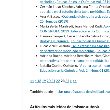
periódica
,
Educación en la Química: Vol. 25 
Germán Hugo Sánchez, Adriana Emilia Ortolan
abordaje en el estudio de la tabla periódica
,
Ed
Ana V. Basso,
¿Qué anda diciendo la web sobre
25 Núm. 02 (2019)
María Belén Manfredi, Juan Manuel Rudi,
Apre
CONGRIDEC 2019
,
Educación en la Química:
Damián Lampert, Gerardo Leotta, Silvia Porro
Biología y Química
,
Educación en la Química:
Lucas Ariel Giraudo,
De la estructura a las pro
de software de modelado molecular
,
Educació
Adriana Rocha, Adriana Bertelle, Miriam Gla
perspectivas iberoamericanas sobre didáctica 
Natalia Ospina Quintero,
IV congreso latinoam
Educación en la Química: Vol. 24 Núm. 01 (20
<<
<
18
19
20
21
22
23
24
>
>>
También puede
Iniciar una búsqueda de similitud av
Artículos más leídos del mismo autor/a