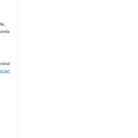
le,
orella
cional
rcial-