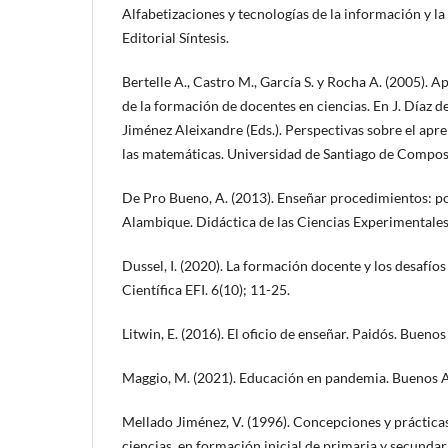
Alfabetizaciones y tecnologías de la información y l
Editorial Síntesis.
Bertelle A., Castro M., García S. y Rocha A. (2005). A
de la formación de docentes en ciencias. En J. Díaz d
Jiménez Aleixandre (Eds.). Perspectivas sobre el apren
las matemáticas. Universidad de Santiago de Compos
De Pro Bueno, A. (2013). Enseñar procedimientos: po
Alambique. Didáctica de las Ciencias Experimentales
Dussel, I. (2020). La formación docente y los desafío
Científica EFI. 6(10); 11-25.
Litwin, E. (2016). El oficio de enseñar. Paidós. Buenos
Maggio, M. (2021). Educación en pandemia. Buenos Ai
Mellado Jiménez, V. (1996). Concepciones y prácticas
ciencias, en formación inicial de primaria y secundar