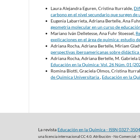
Laura Alejandra Eguren, Cristina Iturralde,
Dif
carbono en el nivel secundario que surgen de u
Eugenia Labarrieta, Adriana Bertelle, Ana Fuhr
geometría molecular en un curso de educació
Mariano Iván Delletesse, Ana Fuhr Stoessel,
Re
explicaciones en el área de química: estudio d
Adriana Rocha, Adriana Bertelle, Miriam Gla
perspectivas iberoamericanas sobre didáctica 
Adriana Rocha, Adriana Bertelle, M. Gabriela
Educación en la Química: Vol. 26 Núm. 01 (20
Romina Biotti, Graciela Olmos, Cristina Iturra
de Química Universitaria
,
Educación en la Qu
La revista
Educación en la Química - ISSN 0327-350
una
licencia internacional CC 4.0. Atribución - No Comercial - 