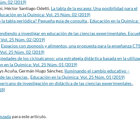
Núm. 02 (2019)
i, Héctor Santiago Odetti,
La tabla de la escasez. Una posibilidad para el
ucación en la Química: Vol. 25 Núm. 02 (2019)
 la tabla periódica? Pequeña guía de consulta
,
Educación en la Química: 
ndiendo a investigar en educación de las ciencias experimentales. Escue
 Vol. 25 Núm. 02 (2019)
,
Espacios con zoonosis y alimentos, una propuesta para la enseñanza CTS
 Vol. 25 Núm. 02 (2019)
piedades de los cicloalcanos: una estrategia didáctica basada en la utiliz
n en la Química: Vol. 25 Núm. 01 (2019)
dys Acuña, Germán Hugo Sánchez,
Iluminando el cambio educativo –
de las ciencias
,
Educación en la Química: Vol. 25 Núm. 01 (2019)
ericano de investigación en didáctica de las ciencias experimentales
,
18)
anzada
para este artículo.