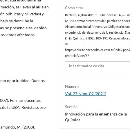
mación, se llevan al aula en
Cómo citar
ión públicas y privadas) y
Bertelle, A., Iturralde, C., Fuhr Stoessel, A., & Lur
abajo se describe la
(2021). Formar profesores de Química en époc
Aislamiento Social Preventivo Obligatorio: un
las no presenciales, debido
experiencia del desarrollo de la residencia.
Edu
 nos vimos afectados
En La Química
,
27
(02), 183–191. Recuperado a p
de
https://educacionenquimica.com.ar/index.php/
q/article/view/57
Más formatos de cita
 como oportunidad. Buenos
Número
Vol. 27 Núm. 02 (2021)
 (2007). Formar docentes
Sección
o de la UBA. Revista sobre
Innovación para la enseñanza de la
Química
uismondo, M. (2008).