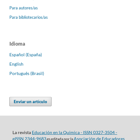
Para autores/as
Para bibliotecarios/as
Idioma
Español (España)
English
Português (Brasil)
Enviar un artículo
La revista
Educación en la Química - ISSN 0327-3504 -
eISSN 2344-9683
Asociación de Educadores
es editada por la