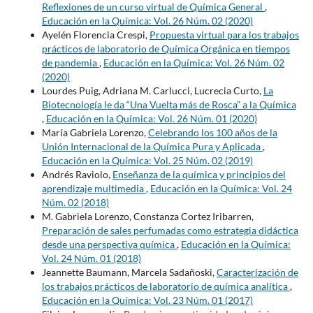
Reflexiones de un curso virtual de Química General
,
Educación en la Química: Vol. 26 Núm. 02 (2020)
Ayelén Florencia Crespi,
Propuesta virtual para los trabajos
prácticos de laboratorio de Química Orgánica en tiempos
de pandemia
,
Educación en la Química: Vol. 26 Núm. 02
(2020)
Lourdes Puig, Adriana M. Carlucci, Lucrecia Curto,
La
Biotecnología le da “Una Vuelta más de Rosca” a la Química
,
Educación en la Química: Vol. 26 Núm. 01 (2020)
María Gabriela Lorenzo,
Celebrando los 100 años de la
Unión Internacional de la Química Pura y Aplicada
,
Educación en la Química: Vol. 25 Núm. 02 (2019)
Andrés Raviolo,
Enseñanza de la química y principios del
aprendizaje multimedia
,
Educación en la Química: Vol. 24
Núm. 02 (2018)
M. Gabriela Lorenzo, Constanza Cortez Iribarren,
Preparación de sales perfumadas como estrategia didáctica
desde una perspectiva química
,
Educación en la Química:
Vol. 24 Núm. 01 (2018)
Jeannette Baumann, Marcela Sadañoski,
Caracterización de
los trabajos prácticos de laboratorio de química analítica
,
Educación en la Química: Vol. 23 Núm. 01 (2017)