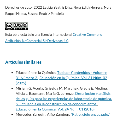
Derechos de autor 2022 Leticia Beatriz Diaz, Nora Edith Herrera, Nora
Raquel Nappa, Susana Beatriz Pandiella
Esta obra está bajo una licencia internacional
Creative Commons
Atribución-NoComercial-SinDerivadas 4.0
.
Artículos similares
Educación en la Química,
Tabla de Contenidos - Volumen
31 Número 2
,
Educación en la Química: Vol. 31 Núm. 02
(2025)
Miriam G. Acuña, Griselda M. Marchak, Gladis E. Medina,
Alicia J. Baumann, María G. Lorenzo,
Descripción y análisis
de las guías para las experiencias de laboratorio de química.
Su influencia en la construcción de conocimientos
,
Educación en la Química: Vol. 24 Núm. 01 (2018)
Mercedes Barquín, Alfio Zambón,
“Patio, cielo encauzado.”