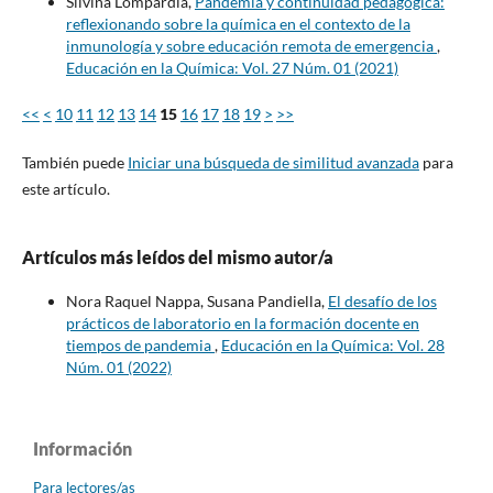
Silvina Lompardía,
Pandemia y continuidad pedagógica:
reflexionando sobre la química en el contexto de la
inmunología y sobre educación remota de emergencia
,
Educación en la Química: Vol. 27 Núm. 01 (2021)
<<
<
10
11
12
13
14
15
16
17
18
19
>
>>
También puede
Iniciar una búsqueda de similitud avanzada
para
este artículo.
Artículos más leídos del mismo autor/a
Nora Raquel Nappa, Susana Pandiella,
El desafío de los
prácticos de laboratorio en la formación docente en
tiempos de pandemia
,
Educación en la Química: Vol. 28
Núm. 01 (2022)
Información
Para lectores/as