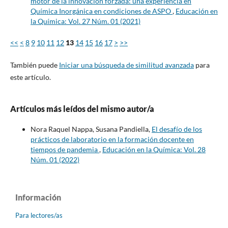
motor de la innovación forzada: una experiencia en
Química Inorgánica en condiciones de ASPO
,
Educación en
la Química: Vol. 27 Núm. 01 (2021)
<<
<
8
9
10
11
12
13
14
15
16
17
>
>>
También puede
Iniciar una búsqueda de similitud avanzada
para
este artículo.
Artículos más leídos del mismo autor/a
Nora Raquel Nappa, Susana Pandiella,
El desafío de los
prácticos de laboratorio en la formación docente en
tiempos de pandemia
,
Educación en la Química: Vol. 28
Núm. 01 (2022)
Información
Para lectores/as