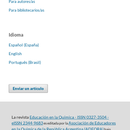
Para autores/as
Para bibliotecarios/as
Idioma
Español (España)
English
Português (Brasil)
Enviar un artículo
La revista
Educación en la Química - ISSN 0327-3504 -
eISSN 2344-9683
Asociación de Educadores
es editada por la
en la Química de la República Argentina (ADEQRA)
bajo