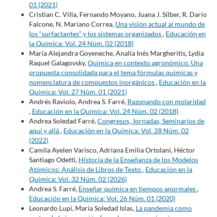
01 (2021)
Cristian C. Villa, Fernando Moyano, Juana J. Silber, R. Darío
Falcone, N. Mariano Correa,
Una visión actual al mundo de
los “surfactantes” y los sistemas organizados
,
Educación en
la Química: Vol. 24 Núm. 02 (2018)
María Alejandra Goyeneche, Analía Inés Margheritis, Lydia
Raquel Galagovsky,
Química en contexto agronómico. Una
propuesta consolidada para el tema fórmulas químicas y
nomenclatura de compuestos inorgánicos
,
Educación en la
Química: Vol. 27 Núm. 01 (2021)
Andrés Raviolo, Andrea S. Farré,
Razonando con molaridad
,
Educación en la Química: Vol. 24 Núm. 02 (2018)
Andrea Soledad Farré,
Congresos, Jornadas, Seminarios de
aquí y allá
,
Educación en la Química: Vol. 28 Núm. 02
(2022)
Camila Ayelen Varisco, Adriana Emilia Ortolani, Héctor
Santiago Odetti,
Historia de la Enseñanza de los Modelos
Atómicos: Análisis de Libros de Texto
,
Educación en la
Química: Vol. 32 Núm. 02 (2026)
Andrea S. Farré,
Enseñar química en tiempos anormales
,
Educación en la Química: Vol. 26 Núm. 01 (2020)
Leonardo Lupi, María Soledad Islas,
La pandemia como