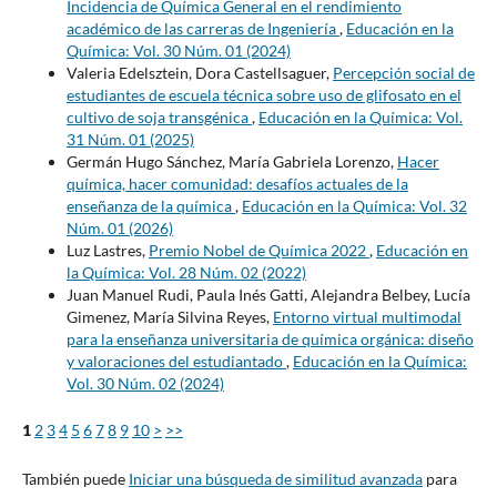
Incidencia de Química General en el rendimiento
académico de las carreras de Ingeniería
,
Educación en la
Química: Vol. 30 Núm. 01 (2024)
Valeria Edelsztein, Dora Castellsaguer,
Percepción social de
estudiantes de escuela técnica sobre uso de glifosato en el
cultivo de soja transgénica
,
Educación en la Química: Vol.
31 Núm. 01 (2025)
Germán Hugo Sánchez, María Gabriela Lorenzo,
Hacer
química, hacer comunidad: desafíos actuales de la
enseñanza de la química
,
Educación en la Química: Vol. 32
Núm. 01 (2026)
Luz Lastres,
Premio Nobel de Química 2022
,
Educación en
la Química: Vol. 28 Núm. 02 (2022)
Juan Manuel Rudi, Paula Inés Gatti, Alejandra Belbey, Lucía
Gimenez, María Silvina Reyes,
Entorno virtual multimodal
para la enseñanza universitaria de química orgánica: diseño
y valoraciones del estudiantado
,
Educación en la Química:
Vol. 30 Núm. 02 (2024)
1
2
3
4
5
6
7
8
9
10
>
>>
También puede
Iniciar una búsqueda de similitud avanzada
para