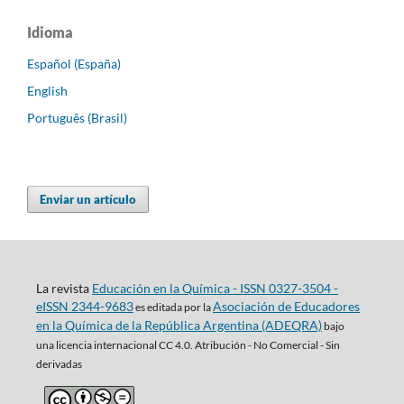
Idioma
Español (España)
English
Português (Brasil)
Enviar un artículo
La revista
Educación en la Química - ISSN 0327-3504 -
eISSN 2344-9683
Asociación de Educadores
es editada por la
en la Química de la República Argentina (ADEQRA)
bajo
una
licencia internacional CC 4.0. Atribución - No Comercial - Sin
derivadas