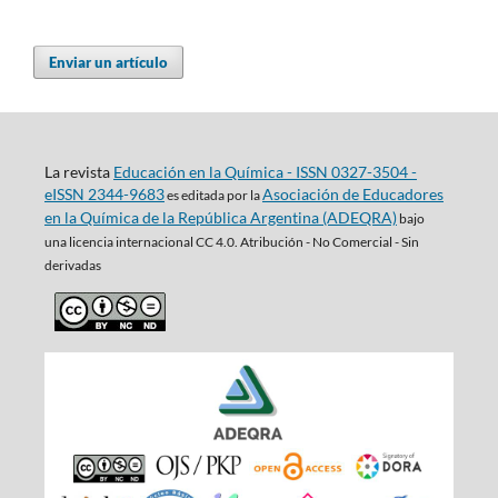
Enviar un artículo
La revista
Educación en la Química - ISSN 0327-3504 -
eISSN 2344-9683
Asociación de Educadores
es editada por la
en la Química de la República Argentina (ADEQRA)
bajo
una
licencia internacional CC 4.0. Atribución - No Comercial - Sin
derivadas