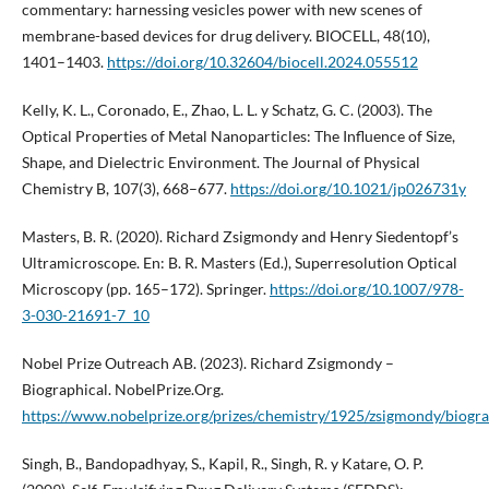
commentary: harnessing vesicles power with new scenes of
membrane-based devices for drug delivery. BIOCELL, 48(10),
1401–1403.
https://doi.org/10.32604/biocell.2024.055512
Kelly, K. L., Coronado, E., Zhao, L. L. y Schatz, G. C. (2003). The
Optical Properties of Metal Nanoparticles: The Influence of Size,
Shape, and Dielectric Environment. The Journal of Physical
Chemistry B, 107(3), 668–677.
https://doi.org/10.1021/jp026731y
Masters, B. R. (2020). Richard Zsigmondy and Henry Siedentopf’s
Ultramicroscope. En: B. R. Masters (Ed.), Superresolution Optical
Microscopy (pp. 165–172). Springer.
https://doi.org/10.1007/978-
3-030-21691-7_10
Nobel Prize Outreach AB. (2023). Richard Zsigmondy –
Biographical. NobelPrize.Org.
https://www.nobelprize.org/prizes/chemistry/1925/zsigmondy/biogra
Singh, B., Bandopadhyay, S., Kapil, R., Singh, R. y Katare, O. P.