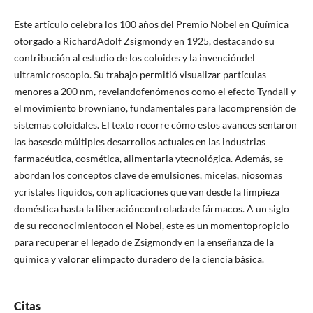
Este artículo celebra los 100 años del Premio Nobel en Química
otorgado a RichardAdolf Zsigmondy en 1925, destacando su
contribución al estudio de los coloides y la invencióndel
ultramicroscopio. Su trabajo permitió visualizar partículas
menores a 200 nm, revelandofenómenos como el efecto Tyndall y
el movimiento browniano, fundamentales para lacomprensión de
sistemas coloidales. El texto recorre cómo estos avances sentaron
las basesde múltiples desarrollos actuales en las industrias
farmacéutica, cosmética, alimentaria ytecnológica. Además, se
abordan los conceptos clave de emulsiones, micelas, niosomas
ycristales líquidos, con aplicaciones que van desde la limpieza
doméstica hasta la liberacióncontrolada de fármacos. A un siglo
de su reconocimientocon el Nobel, este es un momentopropicio
para recuperar el legado de Zsigmondy en la enseñanza de la
química y valorar elimpacto duradero de la ciencia básica.
Citas