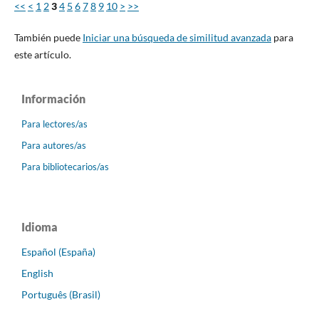
<<
<
1
2
3
4
5
6
7
8
9
10
>
>>
También puede
Iniciar una búsqueda de similitud avanzada
para
este artículo.
Información
Para lectores/as
Para autores/as
Para bibliotecarios/as
Idioma
Español (España)
English
Português (Brasil)