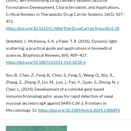
(2009). Self-Emulsifying Drug Delivery Systems (SEDDS):
Formulation Development, Characterization, and Applications.
Critical Reviews in Therapeutic Drug Carrier Systems, 26(5), 427–
451.
https://doi.org/10.1615/CritRevTherDrugCarrierSyst.v26.i5.10
Stetefeld, J., McKenna, S. A. y Patel, T. R. (2016). Dynamic light
scattering: a practical guide and applications in biomedical
sciences. Biophysical Reviews, 8(4), 409–427.
https://doi.org/10.1007/s12551-016-0218-6
Sun, B., Chen, Z., Feng, B., Chen, S., Feng, S., Wang, Q., Niu, X.,
Zhang, Z., Zheng, P., Lin, M., Luo, J., Pan, Y., Guan, S., Zhong, N. y
Chen, L. (2024). Development of a colloidal gold-based
immunochromatographic assay for rapid detection of nasal
mucosal secretory IgA against SARS-CoV-2. Frontiers in
Microbiology, 15.
https://doi.org/10.3389/fmicb.2024.1386891