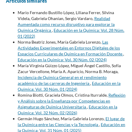
Artículos similares
Mario Fernando Bustillo López, Liliana Ferrer, Silvina
Videla, Gabriela Ohanian, Sergio Vardaro,
Realidad
Aumentada como recurso disruptivo para explorar la
Química Orgánica
,
Educación en la Química: Vol. 28 Núm.
01 (2022)
Norma Beatriz Jones, María Gabriela Lorenzo,
Las
Actividades Experimentales en Entornos Digitales de los
Espacios Curriculares de Química en Formación Docente
,
Educación en la Química: Vol. 30 Núm. 02 (2024)
María Virginia Güizzo López, Miguel Ángel Castillo, Sofía
Zacur Vercellone, María A. Aparicio, Norma B. Moraga,
Incidencia de Química General en el rendimiento
académico de las carreras de Ingeniería
,
Educación en la
Química: Vol. 30 Núm. 01 (2024)
Romina Biotti, Graciela Olmos, Cristina Iturralde,
Reflexión
y Análisis sobre la Enseñanza por Competencias en
Asignaturas de Química Universitaria
,
Educación en la
Química: Vol. 32 Núm. 02 (2026)
Germán Hugo Sánchez, María Gabriela Lorenzo,
El lugar de
la Química entre las Ciencias y la Tecnología
,
Educación en
la Química: Vol. 31 Núm. 01 (2025)