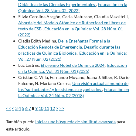
Didáctica de las Ciencias Experimentales
,
Educación en la
Química: Vol. 28 Núm. 02 (2022)
Silvia Carolina Aragón, Carla Maturano, Claudia Mazzitelli,
Abordaje del Modelo Atómico de Rutherford en libros de
texto de ESB
,
Educación en la Química: Vol. 28 Núm. 01
(2022)
Gladis Edith Medina,
De la Enseñanza Formal a la
Educación Remota de Emergencia. Desafío durante las
prácticas de Química Biológica
,
Educación en la Química:
Vol. 27 Núm. 02 (2021)
Luz Lastres,
El premio Nobel de Química 2024
,
Educación
en la Química: Vol. 31 Núm. 01 (2025)
Cristian C. Villa, Fernando Moyano, Juana J. Silber, R. Darío
Falcone, N. Mariano Correa,
Una visión actual al mundo de
los “surfactantes” y los sistemas organizados
,
Educación en
la Química: Vol. 24 Núm. 02 (2018)
<<
<
3
4
5
6
7
8
9
10
11
12
>
>>
También puede
Iniciar una búsqueda de similitud avanzada
para
este artículo.