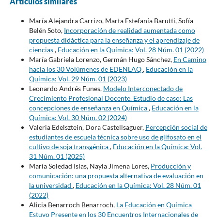
Artículos similares
María Alejandra Carrizo, Marta Estefanía Barutti, Sofía
Belén Soto,
Incorporación de realidad aumentada como
propuesta didáctica para la enseñanza y el aprendizaje de
ciencias
,
Educación en la Química: Vol. 28 Núm. 01 (2022)
María Gabriela Lorenzo, Germán Hugo Sánchez,
En Camino
hacia los 30 Volúmenes de EDENLAQ
,
Educación en la
Química: Vol. 29 Núm. 01 (2023)
Leonardo Andrés Funes,
Modelo Interconectado de
Crecimiento Profesional Docente. Estudio de caso: Las
concepciones de enseñanza en Química
,
Educación en la
Química: Vol. 30 Núm. 02 (2024)
Valeria Edelsztein, Dora Castellsaguer,
Percepción social de
estudiantes de escuela técnica sobre uso de glifosato en el
cultivo de soja transgénica
,
Educación en la Química: Vol.
31 Núm. 01 (2025)
María Soledad Islas, Nayla Jimena Lores,
Producción y
comunicación: una propuesta alternativa de evaluación en
la universidad
,
Educación en la Química: Vol. 28 Núm. 01
(2022)
Alicia Benarroch Benarroch,
La Educación en Química
Estuvo Presente en los 30 Encuentros Internacionales de