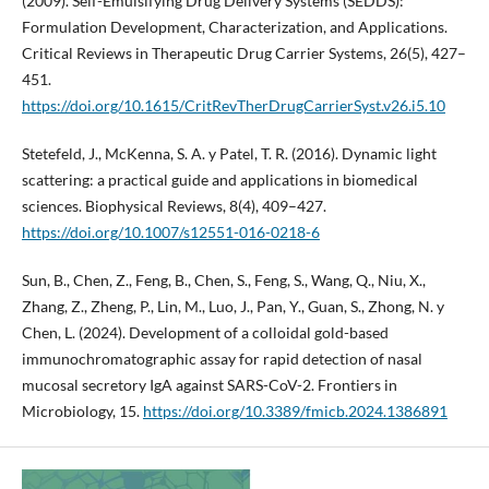
(2009). Self-Emulsifying Drug Delivery Systems (SEDDS):
Formulation Development, Characterization, and Applications.
Critical Reviews in Therapeutic Drug Carrier Systems, 26(5), 427–
451.
https://doi.org/10.1615/CritRevTherDrugCarrierSyst.v26.i5.10
Stetefeld, J., McKenna, S. A. y Patel, T. R. (2016). Dynamic light
scattering: a practical guide and applications in biomedical
sciences. Biophysical Reviews, 8(4), 409–427.
https://doi.org/10.1007/s12551-016-0218-6
Sun, B., Chen, Z., Feng, B., Chen, S., Feng, S., Wang, Q., Niu, X.,
Zhang, Z., Zheng, P., Lin, M., Luo, J., Pan, Y., Guan, S., Zhong, N. y
Chen, L. (2024). Development of a colloidal gold-based
immunochromatographic assay for rapid detection of nasal
mucosal secretory IgA against SARS-CoV-2. Frontiers in
Microbiology, 15.
https://doi.org/10.3389/fmicb.2024.1386891