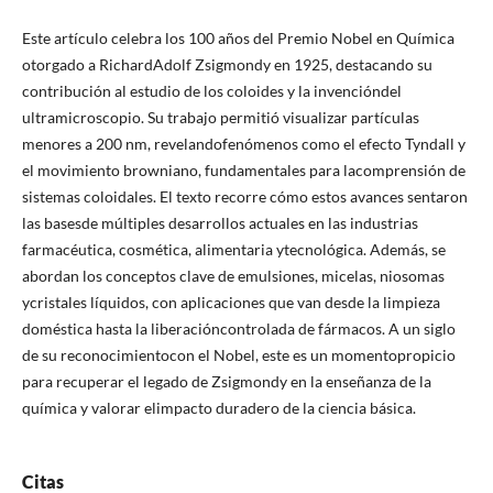
Este artículo celebra los 100 años del Premio Nobel en Química
otorgado a RichardAdolf Zsigmondy en 1925, destacando su
contribución al estudio de los coloides y la invencióndel
ultramicroscopio. Su trabajo permitió visualizar partículas
menores a 200 nm, revelandofenómenos como el efecto Tyndall y
el movimiento browniano, fundamentales para lacomprensión de
sistemas coloidales. El texto recorre cómo estos avances sentaron
las basesde múltiples desarrollos actuales en las industrias
farmacéutica, cosmética, alimentaria ytecnológica. Además, se
abordan los conceptos clave de emulsiones, micelas, niosomas
ycristales líquidos, con aplicaciones que van desde la limpieza
doméstica hasta la liberacióncontrolada de fármacos. A un siglo
de su reconocimientocon el Nobel, este es un momentopropicio
para recuperar el legado de Zsigmondy en la enseñanza de la
química y valorar elimpacto duradero de la ciencia básica.
Citas