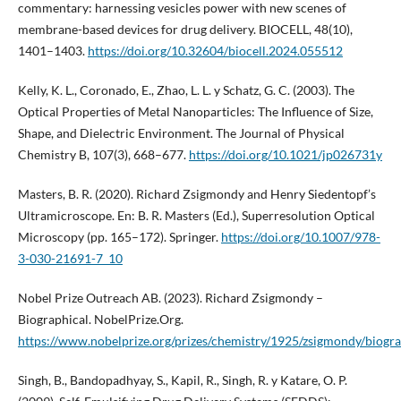
commentary: harnessing vesicles power with new scenes of
membrane-based devices for drug delivery. BIOCELL, 48(10),
1401–1403.
https://doi.org/10.32604/biocell.2024.055512
Kelly, K. L., Coronado, E., Zhao, L. L. y Schatz, G. C. (2003). The
Optical Properties of Metal Nanoparticles: The Influence of Size,
Shape, and Dielectric Environment. The Journal of Physical
Chemistry B, 107(3), 668–677.
https://doi.org/10.1021/jp026731y
Masters, B. R. (2020). Richard Zsigmondy and Henry Siedentopf’s
Ultramicroscope. En: B. R. Masters (Ed.), Superresolution Optical
Microscopy (pp. 165–172). Springer.
https://doi.org/10.1007/978-
3-030-21691-7_10
Nobel Prize Outreach AB. (2023). Richard Zsigmondy –
Biographical. NobelPrize.Org.
https://www.nobelprize.org/prizes/chemistry/1925/zsigmondy/biogra
Singh, B., Bandopadhyay, S., Kapil, R., Singh, R. y Katare, O. P.