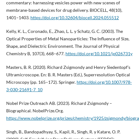
commentary: harnessing vesicles power with new scenes of
membrane-based devices for drug delivery. BIOCELL, 48(10),
1401–1403.
https://doi.org/10.32604/biocell.2024.055512
Kelly, K. L., Coronado, E., Zhao, L. L. y Schatz, G. C. (2003). The
Optical Properties of Metal Nanoparticles: The Influence of Size,
Shape, and Dielectric Environment. The Journal of Physical
Chemistry B, 107(3), 668–677.
https://doi.org/10.1021/jp026731y
Masters, B. R. (2020). Richard Zsigmondy and Henry Siedentopf’s
Ultramicroscope. En: B. R. Masters (Ed.), Superresolution Optical
Microscopy (pp. 165–172). Springer.
https://doi.org/10.1007/978-
3-030-21691-7_10
Nobel Prize Outreach AB. (2023). Richard Zsigmondy –
Biographical. NobelPrize.Org.
https://www.nobelprize.org/prizes/chemistry/1925/zsigmondy/biogra
Singh, B., Bandopadhyay, S., Kapil, R., Singh, R. y Katare, O. P.