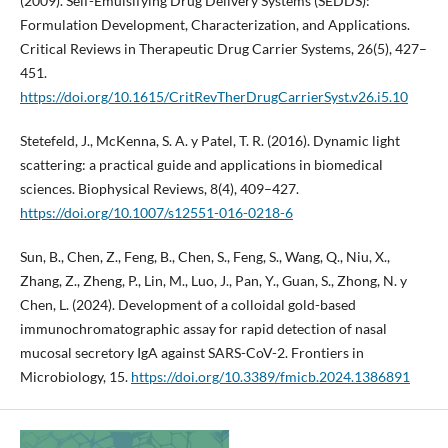
(2009). Self-Emulsifying Drug Delivery Systems (SEDDS):
Formulation Development, Characterization, and Applications.
Critical Reviews in Therapeutic Drug Carrier Systems, 26(5), 427–
451.
https://doi.org/10.1615/CritRevTherDrugCarrierSyst.v26.i5.10
Stetefeld, J., McKenna, S. A. y Patel, T. R. (2016). Dynamic light
scattering: a practical guide and applications in biomedical
sciences. Biophysical Reviews, 8(4), 409–427.
https://doi.org/10.1007/s12551-016-0218-6
Sun, B., Chen, Z., Feng, B., Chen, S., Feng, S., Wang, Q., Niu, X.,
Zhang, Z., Zheng, P., Lin, M., Luo, J., Pan, Y., Guan, S., Zhong, N. y
Chen, L. (2024). Development of a colloidal gold-based
immunochromatographic assay for rapid detection of nasal
mucosal secretory IgA against SARS-CoV-2. Frontiers in
Microbiology, 15.
https://doi.org/10.3389/fmicb.2024.1386891