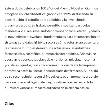
Este artículo celebra los 100 años del Premio Nobel en Química
otorgado a RichardAdolf Zsigmondy en 1925, destacando su
contribución al estudio de los coloides y la invencióndel
ultramicroscopio. Su trabajo permitió visualizar partículas
menores a 200 nm, revelandofenómenos como el efecto Tyndall y
el movimiento browniano, fundamentales para lacomprensión de
sistemas coloidales. El texto recorre cómo estos avances sentaron
las basesde múltiples desarrollos actuales en las industrias
farmacéutica, cosmética, alimentaria ytecnológica. Además, se
abordan los conceptos clave de emulsiones, micelas, niosomas
ycristales líquidos, con aplicaciones que van desde la limpieza
doméstica hasta la liberacióncontrolada de fármacos. A un siglo
de su reconocimientocon el Nobel, este es un momentopropicio
para recuperar el legado de Zsigmondy en la enseñanza de la
química y valorar elimpacto duradero de la ciencia básica.
Citas