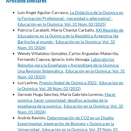
Artículos similares
Luis Angel Aguilar Carrasco,
La Didáctica de la Química en
la Formación Profesional: ¿necesidad o alternativa?
,
Educación en la Química: Vol. 31 Núm. 02 (2025)
Patricia Carabelli, María Chantal Carballo,
XXI Reunión de
Educadores en la Química de la República Argentina (de
Bariloche al mundo
,
Educación en la Química: Vol. 32
Núm. 01 (2026)
Wendy Villalobos González, Carlos Arguedas-Matarrita,
Fernando Capuya, Ignacio Julio Idoyaga,
Laboratorios
Remotos para la Enseñanza y Aprendizaje de la Química:
Una Revisión Sistemática
,
Educación en la Química: Vol. 31
Núm. 02 (2025)
Luz Lastres,
Premio Nobel de Química 2022
,
Educación en
la Química: Vol. 28 Núm. 02 (2022)
Germán Hugo Sánchez, María Gabriela Lorenzo,
Hacer
química, hacer comunidad: desafíos actuales de la
enseñanza de la química
,
Educación en la Química: Vol. 32
Núm. 01 (2026)
Andrés Raviolo,
Determinación de CO2 en un Diseño
Experimental. Integración de Biología y Química en la
Universidad
,
Educación en la Química: Vol. 29 Núm. 01