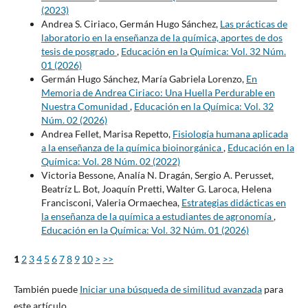
(2023)
Andrea S. Ciriaco, Germán Hugo Sánchez,
Las prácticas de
laboratorio en la enseñanza de la química, aportes de dos
tesis de posgrado
,
Educación en la Química: Vol. 32 Núm.
01 (2026)
Germán Hugo Sánchez, María Gabriela Lorenzo,
En
Memoria de Andrea Ciriaco: Una Huella Perdurable en
Nuestra Comunidad
,
Educación en la Química: Vol. 32
Núm. 02 (2026)
Andrea Fellet, Marisa Repetto,
Fisiología humana aplicada
a la enseñanza de la química bioinorgánica
,
Educación en la
Química: Vol. 28 Núm. 02 (2022)
Victoria Bessone, Analía N. Dragán, Sergio A. Perusset,
Beatríz L. Bot, Joaquín Pretti, Walter G. Laroca, Helena
Francisconi, Valeria Ormaechea,
Estrategias didácticas en
la enseñanza de la química a estudiantes de agronomía
,
Educación en la Química: Vol. 32 Núm. 01 (2026)
1
2
3
4
5
6
7
8
9
10
>
>>
También puede
Iniciar una búsqueda de similitud avanzada
para
este artículo.