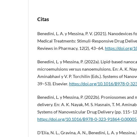
Citas
Benedini, L. A. y Messina, P. V. (2021). Nanodevices 
Medical Treatments: Stimuli-Responsive Drug Delive
Reviews in Pharmacy, 12(2), 43–64.
https://doi.org/
Benedini, L. y Messina, P. (2022a). Lipid-based nanoca
microemulsions versus nanoemulsions. En: A. K. Naya
Aminabhavi y V. P. Torchilin (Eds.). Systems of Nanov
39–53). Elsevier.
https://doi.org/10.1016/B978-0-3
Benedini, L. y Messina, P. (2022b). Proniosomes and
delivery. En: A. K. Nayak, M. S. Hasnain, T. M. Aminabha
Systems of Nanovesicular Drug Delivery (pp. 115–128
https://doi.org/10.1016/B978-0-323-91864-0.00005
D’Elía, N. L., Gravina, A. N., Benedini, L. A. y Messina