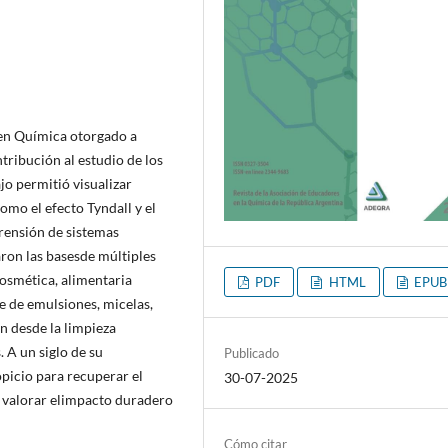
 en Química otorgado a
ribución al estudio de los
jo permitió visualizar
mo el efecto Tyndall y el
ensión de sistemas
aron las basesde múltiples
cosmética, alimentaria
PDF
HTML
EPUB
e de emulsiones, micelas,
n desde la limpieza
 A un siglo de su
Publicado
icio para recuperar el
30-07-2025
y valorar elimpacto duradero
Cómo citar