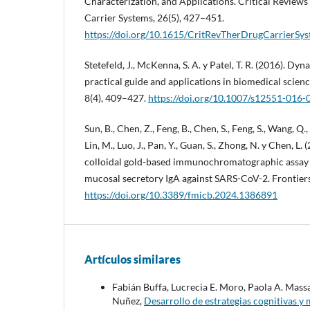
Characterization, and Applications. Critical Reviews
Carrier Systems, 26(5), 427–451.
https://doi.org/10.1615/CritRevTherDrugCarrierSyst
Stetefeld, J., McKenna, S. A. y Patel, T. R. (2016). Dyn
practical guide and applications in biomedical scien
8(4), 409–427.
https://doi.org/10.1007/s12551-016-
Sun, B., Chen, Z., Feng, B., Chen, S., Feng, S., Wang, Q.,
Lin, M., Luo, J., Pan, Y., Guan, S., Zhong, N. y Chen, L
colloidal gold-based immunochromatographic assay f
mucosal secretory IgA against SARS-CoV-2. Frontiers
https://doi.org/10.3389/fmicb.2024.1386891
Artículos similares
Fabián Buffa, Lucrecia E. Moro, Paola A. Mas
Nuñez,
Desarrollo de estrategias cognitivas y 