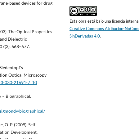
ane-based devices for drug
Esta obra está bajo una licencia interna
Creative Commons Atribución-NoCome
(2003). The Optical Properties
SinDerivadas 4.0
.
 and Dielectric
107(3), 668–677.
Siedentopf’s
ution Optical Microscopy
8-3-030-21691-7_10
 – Biographical.
zsigmondy/biographical/
e, O. P. (2009). Self-
lation Development,