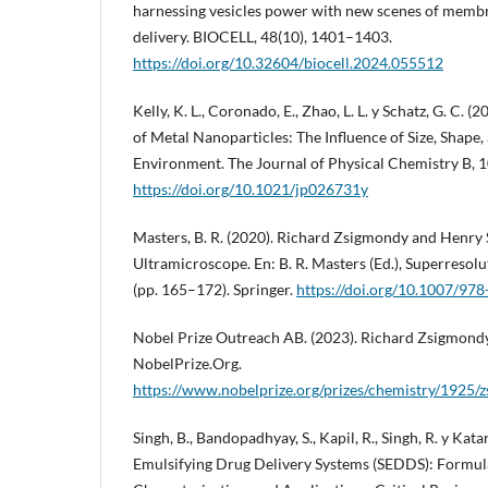
harnessing vesicles power with new scenes of membr
delivery. BIOCELL, 48(10), 1401–1403.
https://doi.org/10.32604/biocell.2024.055512
Kelly, K. L., Coronado, E., Zhao, L. L. y Schatz, G. C. 
of Metal Nanoparticles: The Influence of Size, Shape,
Environment. The Journal of Physical Chemistry B, 
https://doi.org/10.1021/jp026731y
Masters, B. R. (2020). Richard Zsigmondy and Henry 
Ultramicroscope. En: B. R. Masters (Ed.), Superresol
(pp. 165–172). Springer.
https://doi.org/10.1007/97
Nobel Prize Outreach AB. (2023). Richard Zsigmondy
NobelPrize.Org.
https://www.nobelprize.org/prizes/chemistry/1925/
Singh, B., Bandopadhyay, S., Kapil, R., Singh, R. y Katar
Emulsifying Drug Delivery Systems (SEDDS): Formu