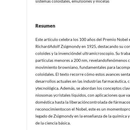
sistemas coloidales, emulsiones y micelas
Resumen
Este artículo celebra los 100 años del Premio Nobel
RichardAdolf Zsigmondy en 1925, destacando su cont
coloides y la invencióndel ultramicroscopio. Su traba
partículas menores a 200 nm, revelandofenómenos co
movimiento browniano, fundamentales para lacompr
coloidales. El texto recorre cómo estos avances sent
desarrollos actuales en las industrias farmacéutica, 
ytecnológica. Además, se abordan los conceptos clav
niosomas ycristales líquidos, con aplicaciones que va
doméstica hasta la liberacióncontrolada de fármacos.
reconocimientocon el Nobel, este es un momentoprop
legado de Zsigmondy en la enseñanza de la química 
de la ciencia básica.