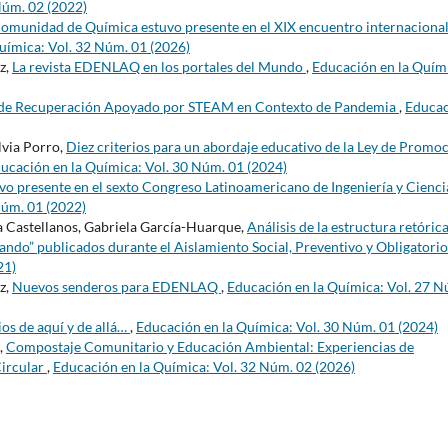
Núm. 02 (2022)
a comunidad de Química estuvo presente en el XIX encuentro internaciona
uímica: Vol. 32 Núm. 01 (2026)
z,
La revista EDENLAQ en los portales del Mundo
,
Educación en la Quím
de Recuperación Apoyado por STEAM en Contexto de Pandemia
,
Educa
lvia Porro,
Diez criterios para un abordaje educativo de la Ley de Promo
ucación en la Química: Vol. 30 Núm. 01 (2024)
o presente en el sexto Congreso Latinoamericano de Ingeniería y Cienci
Núm. 01 (2022)
 Castellanos, Gabriela García-Huarque,
Análisis de la estructura retóric
ndo” publicados durante el Aislamiento Social, Preventivo y Obligatori
21)
z,
Nuevos senderos para EDENLAQ
,
Educación en la Química: Vol. 27 N
os de aquí y de allá…
,
Educación en la Química: Vol. 30 Núm. 01 (2024)
,
Compostaje Comunitario y Educación Ambiental: Experiencias de
Circular
,
Educación en la Química: Vol. 32 Núm. 02 (2026)