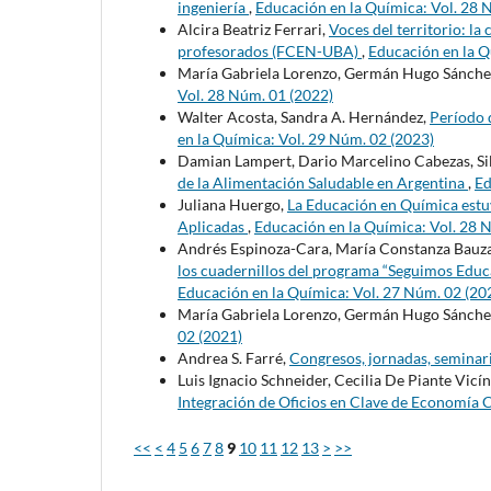
ingeniería
,
Educación en la Química: Vol. 28 
Alcira Beatriz Ferrari,
Voces del territorio: l
profesorados (FCEN-UBA)
,
Educación en la Q
María Gabriela Lorenzo, Germán Hugo Sánche
Vol. 28 Núm. 01 (2022)
Walter Acosta, Sandra A. Hernández,
Período 
en la Química: Vol. 29 Núm. 02 (2023)
Damian Lampert, Dario Marcelino Cabezas, Si
de la Alimentación Saludable en Argentina
,
Ed
Juliana Huergo,
La Educación en Química estuv
Aplicadas
,
Educación en la Química: Vol. 28 
Andrés Espinoza-Cara, María Constanza Bauza
los cuadernillos del programa “Seguimos Educa
Educación en la Química: Vol. 27 Núm. 02 (20
María Gabriela Lorenzo, Germán Hugo Sánche
02 (2021)
Andrea S. Farré,
Congresos, jornadas, seminari
Luis Ignacio Schneider, Cecilia De Piante Vicín
Integración de Oficios en Clave de Economía 
<<
<
4
5
6
7
8
9
10
11
12
13
>
>>