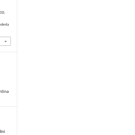
(02),
edenla
ntina
ini