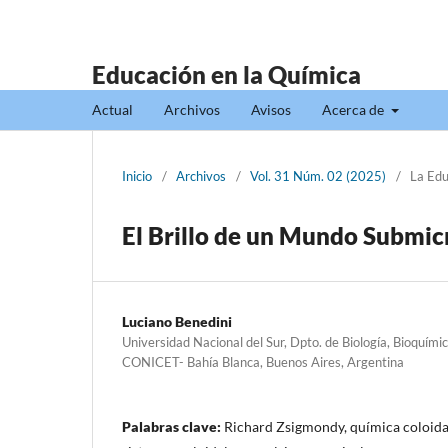
Educación en la Química
Actual
Archivos
Avisos
Acerca de
Inicio
/
Archivos
/
Vol. 31 Núm. 02 (2025)
/
La Edu
El Brillo de un Mundo Submi
Luciano Benedini
Universidad Nacional del Sur, Dpto. de Biología, Bioquí
CONICET- Bahía Blanca, Buenos Aires, Argentina
Palabras clave:
Richard Zsigmondy, química coloida