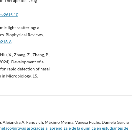
 in Therapeutic Drug
.v26.i5.10
amic light scattering: a
ces. Biophysical Reviews,
0218-6
 Niu, X., Zhang, Z., Zheng, P.,
. (2024). Development of a
or rapid detection of nasal
 in Microbiology, 15.
sa, Alejandra A. Fanovich, Máximo Menna, Vanesa Fuchs, Daniela García
metacognitivas asociadas al aprendizaje de la química en estudiantes de