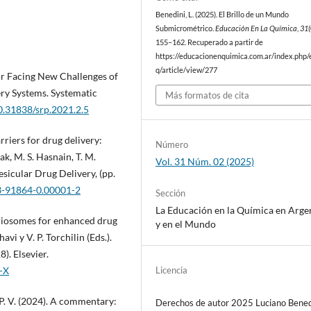
Benedini, L. (2025). El Brillo de un Mundo
Submicrométrico.
Educación En La Química
,
31
155–162. Recuperado a partir de
https://educacionenquimica.com.ar/index.php/
q/article/view/277
for Facing New Challenges of
ry Systems. Systematic
Más formatos de cita
10.31838/srp.2021.2.5
rriers for drug delivery:
Número
k, M. S. Hasnain, T. M.
Vol. 31 Núm. 02 (2025)
esicular Drug Delivery, (pp.
23-91864-0.00001-2
Sección
La Educación en la Química en Arge
 niosomes for enhanced drug
y en el Mundo
vi y V. P. Torchilin (Eds.).
). Elsevier.
Licencia
-X
, P. V. (2024). A commentary:
Derechos de autor 2025 Luciano Bened