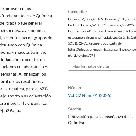
e promover en los
Cómo citar
s fundamentales de Química
Bessone, V., Dragán, A. N., Perusset, S. A., Bot, B. 
del trabajo fue generar
Pretti, J., Laroca, W. G., … Ormaechea, V. (2026).
 perspectiva agronómica.
Estrategias didácticas en la enseñanza de la q
l, se conformaron grupos de
estudiantes de agronomía.
Educación En La Qu
32
(01), 62–73. Recuperado a partir de
rticulando con Química
https://educacionenquimica.com.ar/index.php/
oponia y maceta. Se inició
q/article/view/276
rindada por docentes de
Más formatos de cita
oluciones en laboratorio y
emanas. Al finalizar, los
ral de los resultados y
Número
 la temática, para el 52%
Vol. 32 Núm. 01 (2026)
bajo aportó a su orientación
para mejorar la enseñanza.
Sección
3/jta29onac
Innovación para la enseñanza de la
Química