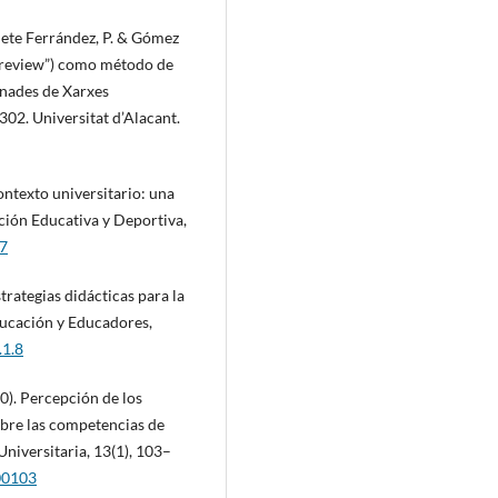
Bonete Ferrández, P. & Gómez
r review”) como método de
rnades de Xarxes
302. Universitat d’Alacant.
contexto universitario: una
ción Educativa y Deportiva,
57
strategias didácticas para la
ducación y Educadores,
.1.8
0). Percepción de los
obre las competencias de
niversitaria, 13(1), 103–
00103