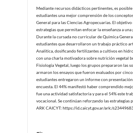
Mediante recursos didácticos pertinentes, es posibl
estudiantes una mejor comprensión de los concepto
General para las Ciencias Agropecuarias. El objetivo 
estrategias que permitan enfocar la enseñanza a una
Durante la cursada no curricular de Química Genera
estudiantes que desarrollaron un trabajo práctico a
Analítica, dosificando fertilizantes a cultivos en hidr
con una charla motivadora sobre nutrición vegetal b
Fisiología Vegetal, luego los grupos prepararon las s
armaron los ensayos que fueron evaluados por cinco s
estudiantes entregaron un informe con presentación o
encuesta. El 44% manifestó haber comprendido mejor
fue una actividad satisfactoria y para el 54% este tra
vocacional. Se continúan reforzando las estrategias 
ARK CAICYT: https://id.caicyt.gov.ar/ark:/s2344968