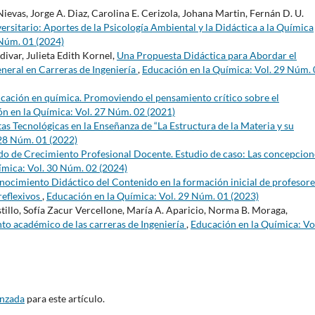
vas, Jorge A. Diaz, Carolina E. Cerizola, Johana Martin, Fernán D. U.
iversitario: Aportes de la Psicología Ambiental y la Didáctica a la Química
 Núm. 01 (2024)
ivar, Julieta Edith Kornel,
Una Propuesta Didáctica para Abordar el
neral en Carreras de Ingeniería
,
Educación en la Química: Vol. 29 Núm.
ucación en química. Promoviendo el pensamiento crítico sobre el
n en la Química: Vol. 27 Núm. 02 (2021)
s Tecnológicas en la Enseñanza de “La Estructura de la Materia y su
 28 Núm. 01 (2022)
o de Crecimiento Profesional Docente. Estudio de caso: Las concepcion
ímica: Vol. 30 Núm. 02 (2024)
nocimiento Didáctico del Contenido en la formación inicial de profesore
reflexivos
,
Educación en la Química: Vol. 29 Núm. 01 (2023)
tillo, Sofía Zacur Vercellone, María A. Aparicio, Norma B. Moraga,
to académico de las carreras de Ingeniería
,
Educación en la Química: Vo
anzada
para este artículo.