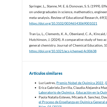
Springer, L., Stanne, M. E. & Donovan, S. S. (1999). Ef
on undergraduates in science, mathematics, engineer
meta-analysis. Review of Educational Research, 69(1)
https://doi.org/10.3102/00346543069001021
Tran Lu, L., Clements, K. A., Obenland, C. A., Kincaid,
Hutchinson, J. (2024). A comparative study of two ac
general chemistry. Journal of Chemical Education, 
https://doi.org/10.1021/acs.jchemed.4c00638
Artículos similares
Luz Lastres,
Premio Nobel de Química 2022
,
E
Erica Gabriela Zorrilla, Claudia Alejandra Mazz
Laboratorio de Química
,
Educación en la Quím
Paola Natalia Esteves, Micaela A. Sanchez, Da
el Proceso de Enseñanza en Química General 
Núm. 01 (2023)