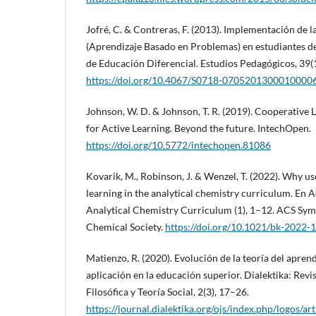
Jofré, C. & Contreras, F. (2013). Implementación de
(Aprendizaje Basado en Problemas) en estudiantes de
de Educación Diferencial. Estudios Pedagógicos, 39(
https://doi.org/10.4067/S0718-0705201300010000
Johnson, W. D. & Johnson, T. R. (2019). Cooperative
for Active Learning. Beyond the future. IntechOpen.
https://doi.org/10.5772/intechopen.81086
Kovarik, M., Robinson, J. & Wenzel, T. (2022). Why us
learning in the analytical chemistry curriculum. En A
Analytical Chemistry Curriculum (1), 1–12. ACS Sy
Chemical Society.
https://doi.org/10.1021/bk-2022-
Matienzo, R. (2020). Evolución de la teoría del aprendi
aplicación en la educación superior. Dialektika: Revi
Filosófica y Teoría Social, 2(3), 17–26.
https://journal.dialektika.org/ojs/index.php/logos/ar