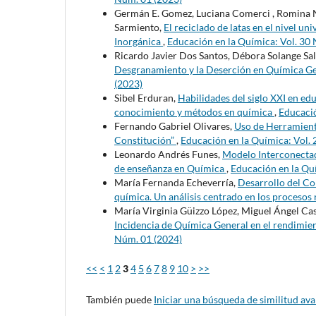
Germán E. Gomez, Luciana Comerci , Romina Nie
Sarmiento,
El reciclado de latas en el nivel un
Inorgánica
,
Educación en la Química: Vol. 30
Ricardo Javier Dos Santos, Débora Solange Sald
Desgranamiento y la Deserción en Química Ge
(2023)
Sibel Erduran,
Habilidades del siglo XXI en ed
conocimiento y métodos en química
,
Educació
Fernando Gabriel Olivares,
Uso de Herramienta
Constitución”
,
Educación en la Química: Vol.
Leonardo Andrés Funes,
Modelo Interconectad
de enseñanza en Química
,
Educación en la Qu
María Fernanda Echeverría,
Desarrollo del Co
química. Un análisis centrado en los procesos 
María Virginia Güizzo López, Miguel Ángel Cas
Incidencia de Química General en el rendimien
Núm. 01 (2024)
<<
<
1
2
3
4
5
6
7
8
9
10
>
>>
También puede
Iniciar una búsqueda de similitud av