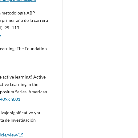
 la metodología ABP
 primer año de la carrera
1), 99–113.
6
 Learning: The Foundation
e active learning? Active
ctive Learning in the
mposium Series. American
1409.ch001
zaje significativo y su
sta de Investigación
ticle/view/15