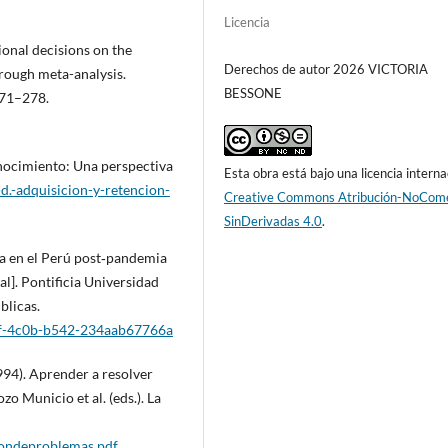
Licencia
tional decisions on the
Derechos de autor 2026 VICTORIA
hrough meta-analysis.
BESSONE
271–278.
onocimiento: Una perspectiva
Esta obra está bajo una licencia interna
-d.-adquisicion-y-retencion-
Creative Commons Atribución-NoCome
SinDerivadas 4.0
.
ria en el Perú post‑pandemia
al]. Pontificia Universidad
blicas.
a5f-4c0b-b542-234aab67766a
994). Aprender a resolver
o Municio et al. (eds.). La
ciondeproblemas.pdf