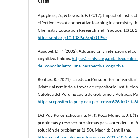
Citas
Apugliese, A., & Lewis, S. E. (2017). Impact of instruc
effectiveness of cooperative learning in chemistry t
Chemistry Education Research and Practice, 18(1), 
https://doi.org/10.1039/c6rp00195e
Ausubel, D. P. (2002). Adquisición y retención del c
cognitiva. Paidós.
https://archive.org/details/ausubel
del-conocimiento.-una-perspectiva-cognitiva
Benites, R. (2021). La educación superior universita
[Material remitido a través de repositorio institucion
Católica del Perú. Escuela de Gobierno y Políticas Pú
https://repositorio.pucp.edu.pe/items/e626dd07-f
Del Puy Pérez Echeverría, M. & Pozo Municio, J. I. (1
problemas y resolver problemas para aprender. En Poz
solución de problemas (1-50). Madrid: Santillana.
https://cpalazzo.files.wordpress.com/2015/03/solu