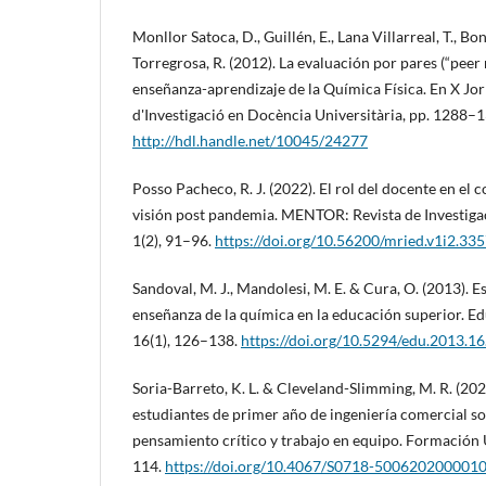
Monllor Satoca, D., Guillén, E., Lana Villarreal, T., 
Torregrosa, R. (2012). La evaluación por pares (“pee
enseñanza-aprendizaje de la Química Física. En X Jo
d'Investigació en Docència Universitària, pp. 1288–1
http://hdl.handle.net/10045/24277
Posso Pacheco, R. J. (2022). El rol del docente en el 
visión post pandemia. MENTOR: Revista de Investiga
1(2), 91–96.
https://doi.org/10.56200/mried.v1i2.33
Sandoval, M. J., Mandolesi, M. E. & Cura, O. (2013). E
enseñanza de la química en la educación superior. E
16(1), 126–138.
https://doi.org/10.5294/edu.2013.16
Soria-Barreto, K. L. & Cleveland-Slimming, M. R. (202
estudiantes de primer año de ingeniería comercial s
pensamiento crítico y trabajo en equipo. Formación U
114.
https://doi.org/10.4067/S0718-500620200001