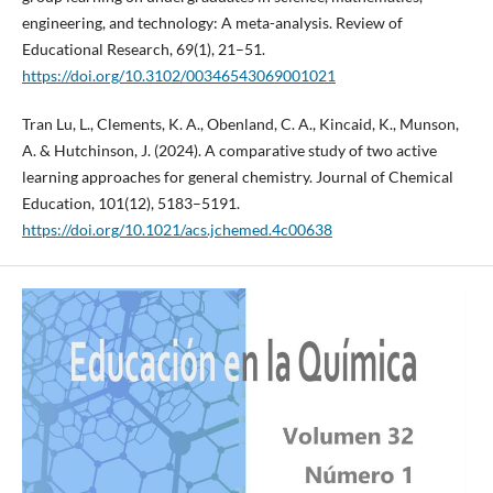
engineering, and technology: A meta-analysis. Review of
Educational Research, 69(1), 21–51.
https://doi.org/10.3102/00346543069001021
Tran Lu, L., Clements, K. A., Obenland, C. A., Kincaid, K., Munson,
A. & Hutchinson, J. (2024). A comparative study of two active
learning approaches for general chemistry. Journal of Chemical
Education, 101(12), 5183–5191.
https://doi.org/10.1021/acs.jchemed.4c00638