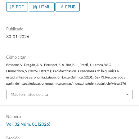
PDF
HTML
EPUB
Publicado
30-01-2026
Cómo citar
Bessone, V., Dragán, A. N., Perusset, S. A., Bot, B. L., Pretti, J., Laroca, W. G., …
Ormaechea, V. (2026). Estrategias didácticas en la enseñanza de la química a
estudiantes de agronomía.
Educación En La Química
,
32
(01), 62–73. Recuperado a
partir de https://educacionenquimica.com.ar/index.php/edenlaq/article/view/276
Más formatos de cita
Número
Vol. 32 Núm. 01 (2026)
Sección