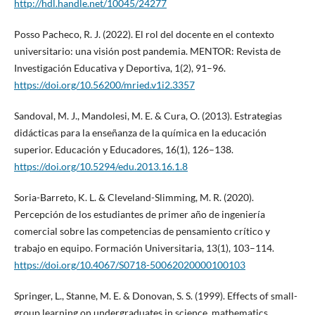
http://hdl.handle.net/10045/24277
Posso Pacheco, R. J. (2022). El rol del docente en el contexto
universitario: una visión post pandemia. MENTOR: Revista de
Investigación Educativa y Deportiva, 1(2), 91–96.
https://doi.org/10.56200/mried.v1i2.3357
Sandoval, M. J., Mandolesi, M. E. & Cura, O. (2013). Estrategias
didácticas para la enseñanza de la química en la educación
superior. Educación y Educadores, 16(1), 126–138.
https://doi.org/10.5294/edu.2013.16.1.8
Soria-Barreto, K. L. & Cleveland-Slimming, M. R. (2020).
Percepción de los estudiantes de primer año de ingeniería
comercial sobre las competencias de pensamiento crítico y
trabajo en equipo. Formación Universitaria, 13(1), 103–114.
https://doi.org/10.4067/S0718-50062020000100103
Springer, L., Stanne, M. E. & Donovan, S. S. (1999). Effects of small-
group learning on undergraduates in science, mathematics,