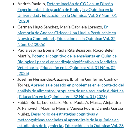
Andrés Raviolo,
Determinación de CO2 en un Diseño
Experimental. Integración de Biología y Química en la
Universidad
,
Educación en la Química: Vol. 29 Núm. 01
(2023)
Germán Hugo Sánchez, María Gabriela Lorenzo,
En
Memoria de Andrea Ciriaco: Una Huella Perdurable en
Nuestra Comunidad
,
Educación en la Química: Vol. 32
Núm. 02 (2026)
Paola Sabrina Boeris, Paola Rita Beassoni, Rocío Belén
Martín,
Potencial cognitivo de la enseñanza en Química
Biológica I para el aprendizaje significativo en Medicina
Veterinaria
,
Educación en la Química: Vol. 31 Núm. 02
(2025)
Joseline Hernández-Cázares, Ibrahim Guillermo Castro-
Torres,
Aprendizaje basado en problemas en el contexto del
análisis de alimentos: propuesta de una secuencia didáctica
,
Educación en la Química: Vol. 32 Núm. 01 (2026)
Fabián Buffa, Lucrecia E. Moro, Paola A. Massa, Alejandra
A. Fanovich, Máximo Menna, Vanesa Fuchs, Daniela García
Nuñez,
Desarrollo de estrategias cognitivas y
metacognitivas asociadas al aprendizaje de la química en
estudiantes de ingeniería
,
Educación en la Química: Vol. 28