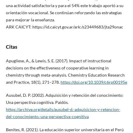
una actividad satisfactoria y para el 54% este trabajo aportó a su
orientación vocacional. Se continúan reforzando las estrategias
para mejorar la enseñanza.
ARK CAICYT: https://id.caicyt.gov.ar/ark:/s23449683/jta29onac
Citas
Apugliese, A., & Lewis, S. E. (2017). Impact of instructional
decisions on the effectiveness of cooperative learning in
chemistry through meta-analysis. Chemistry Education Research
and Practice, 18(1), 271–278.
https://doi.org/10.1039/c6rp00195e
Ausubel, D. P. (2002). Adquisición y retención del conocimiento:
Una perspectiva cognitiva. Paidós.
https://archive.org/details/ausubel-d.-adquisicion-y-retencion-
del-conocimiento.-una-perspectiva-cognitiva
Benites, R. (2021). La educación superior universitaria en el Perú