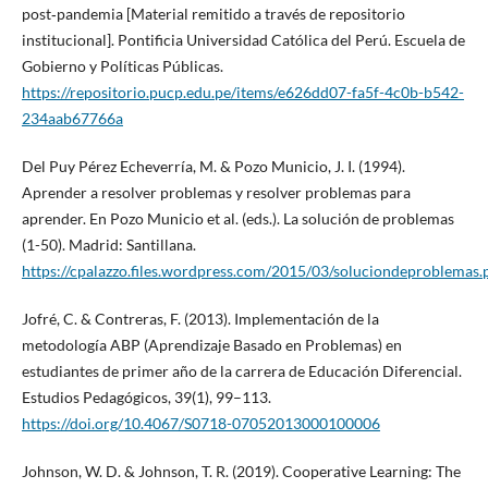
post‑pandemia [Material remitido a través de repositorio
institucional]. Pontificia Universidad Católica del Perú. Escuela de
Gobierno y Políticas Públicas.
https://repositorio.pucp.edu.pe/items/e626dd07-fa5f-4c0b-b542-
234aab67766a
Del Puy Pérez Echeverría, M. & Pozo Municio, J. I. (1994).
Aprender a resolver problemas y resolver problemas para
aprender. En Pozo Municio et al. (eds.). La solución de problemas
(1-50). Madrid: Santillana.
https://cpalazzo.files.wordpress.com/2015/03/soluciondeproblemas.
Jofré, C. & Contreras, F. (2013). Implementación de la
metodología ABP (Aprendizaje Basado en Problemas) en
estudiantes de primer año de la carrera de Educación Diferencial.
Estudios Pedagógicos, 39(1), 99–113.
https://doi.org/10.4067/S0718-07052013000100006
Johnson, W. D. & Johnson, T. R. (2019). Cooperative Learning: The