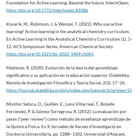
Foundation for Active Learning. Beyond the future. IntechOpen.
https://doi.org/10.5772/intechopen.81086
Kovarik, M., Robinson, J. & Wenzel, T. (2022). Why use active
learning? Active learning in the analytical chemistry curriculum.
En Active Learning in the Analytical Chemistry Curriculum (1), 1–
12. ACS Symposium Series. American Chemical Society.
https://doi.org/10.1021/bk-2022-1409.ch001
Matienzo, R. (2020). Evolución de la teoría del aprendizaje
significativo y su aplicación en la educación superior. Dialektika:
Revista de Investigación Filosófica y Teoría Social, 2(3), 17–26.
https://journal.dialektika.org/ojs/index.php/logos/article/view/15
Monllor Satoca, D., Guillén, E., Lana Villarreal, T., Bonete
Ferrández, P. & Gómez Torregrosa, R. (2012). La evaluación por
pares (“peer review”) como método de enseñanza-aprendizaje de
la Química Física. En X Jornades de Xarxes d'Investigació en
Docència Universitària, pp. 1288–1302. Universitat d’Alacant.