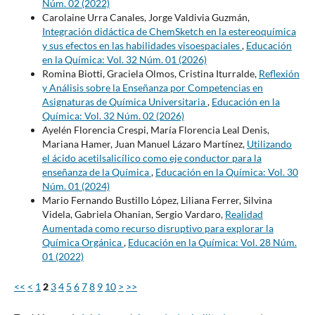
Núm. 02 (2022)
Carolaine Urra Canales, Jorge Valdivia Guzmán,
Integración didáctica de ChemSketch en la estereoquímica
y sus efectos en las habilidades visoespaciales
,
Educación
en la Química: Vol. 32 Núm. 01 (2026)
Romina Biotti, Graciela Olmos, Cristina Iturralde,
Reflexión
y Análisis sobre la Enseñanza por Competencias en
Asignaturas de Química Universitaria
,
Educación en la
Química: Vol. 32 Núm. 02 (2026)
Ayelén Florencia Crespi, María Florencia Leal Denis,
Mariana Hamer, Juan Manuel Lázaro Martínez,
Utilizando
el ácido acetilsalicílico como eje conductor para la
enseñanza de la Química
,
Educación en la Química: Vol. 30
Núm. 01 (2024)
Mario Fernando Bustillo López, Liliana Ferrer, Silvina
Videla, Gabriela Ohanian, Sergio Vardaro,
Realidad
Aumentada como recurso disruptivo para explorar la
Química Orgánica
,
Educación en la Química: Vol. 28 Núm.
01 (2022)
<<
<
1
2
3
4
5
6
7
8
9
10
>
>>