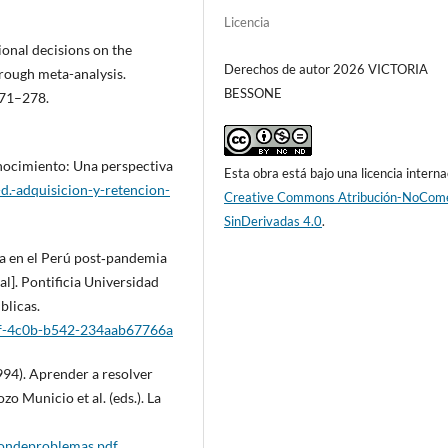
Licencia
tional decisions on the
Derechos de autor 2026 VICTORIA
hrough meta-analysis.
BESSONE
271–278.
onocimiento: Una perspectiva
Esta obra está bajo una licencia interna
-d.-adquisicion-y-retencion-
Creative Commons Atribución-NoCome
SinDerivadas 4.0
.
ria en el Perú post‑pandemia
al]. Pontificia Universidad
blicas.
a5f-4c0b-b542-234aab67766a
994). Aprender a resolver
o Municio et al. (eds.). La
ciondeproblemas.pdf