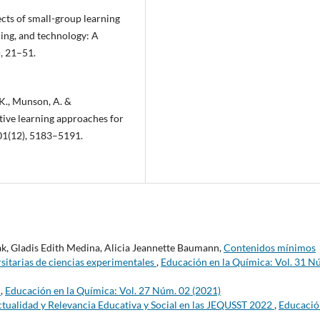
fects of small-group learning
ing, and technology: A
, 21–51.
 K., Munson, A. &
tive learning approaches for
101(12), 5183–5191.
k, Gladis Edith Medina, Alicia Jeannette Baumann,
Contenidos mínimos
rsitarias de ciencias experimentales
,
Educación en la Química: Vol. 31 N
s
,
Educación en la Química: Vol. 27 Núm. 02 (2021)
ualidad y Relevancia Educativa y Social en las JEQUSST 2022
,
Educació