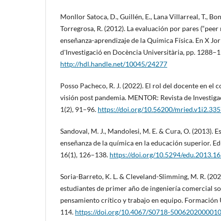
Monllor Satoca, D., Guillén, E., Lana Villarreal, T., 
Torregrosa, R. (2012). La evaluación por pares (“pee
enseñanza-aprendizaje de la Química Física. En X Jo
d'Investigació en Docència Universitària, pp. 1288–1
http://hdl.handle.net/10045/24277
Posso Pacheco, R. J. (2022). El rol del docente en el 
visión post pandemia. MENTOR: Revista de Investiga
1(2), 91–96.
https://doi.org/10.56200/mried.v1i2.33
Sandoval, M. J., Mandolesi, M. E. & Cura, O. (2013). E
enseñanza de la química en la educación superior. E
16(1), 126–138.
https://doi.org/10.5294/edu.2013.16
Soria-Barreto, K. L. & Cleveland-Slimming, M. R. (202
estudiantes de primer año de ingeniería comercial s
pensamiento crítico y trabajo en equipo. Formación U
114.
https://doi.org/10.4067/S0718-500620200001