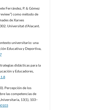
Bonete Ferrández, P. & Gómez
r review”) como método de
rnades de Xarxes
302. Universitat d’Alacant.
contexto universitario: una
ción Educativa y Deportiva,
57
strategias didácticas para la
ducación y Educadores,
.1.8
0). Percepción de los
obre las competencias de
niversitaria, 13(1), 103–
00103