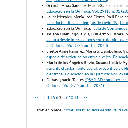
Germán Hugo Sánchez, María Gabriela Lorenz
Educación en la Química: Vol. 29 Núm. 02 (20
Laura Morales, María José Flores, Raúl Pereir
pseudocientífica en tiempos de covid-19
,
Educ
Educación en la Química,
Tabla de Contenido
Tatiana Hilen Pujol-Cols, Guillermo Cutrera, M
lectura desde interacciones entre dominios 
la Química: Vol. 30 Núm. 02 (2024)
Lisette Aime Ramirez, María S. Dambolena, Vic
espacio de articulación entra niveles
,
Educació
María de los Ángeles Bizzio, Susana Beatriz Ag
durante el aislamiento social, preventivo y o
científica
,
Educación en la Química: Vol. 29 N
Dimas Ignacio Torres,
QSAR-3D como herramien
Química: Vol. 27 Núm. 02 (2021)
<<
<
2
3
4
5
6
7
8
9
10
11
>
>>
También puede
Iniciar una búsqueda de similitud av