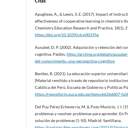
Citas
Apugliese, A., & Lewis, S. E. (2017). Impact of instruc
effectiveness of cooperative learning in chemistry t
Chemistry Education Research and Practice, 18(1), 
https://doi.org/10.1039/c6rp00195e
Ausubel, D. P. (2002). Adquisición y retención del c
cognitiva. Paidós.
https://archive.org/details/ausubel
del-conocimiento.-una-perspectiva-cognitiva
Benites, R. (2021). La educación superior universita
[Material remitido a través de repositorio institucion
Católica del Perú. Escuela de Gobierno y Políticas Pú
https://repositorio.pucp.edu.pe/items/e626dd07-f
Del Puy Pérez Echeverría, M. & Pozo Municio, J. I. (1
problemas y resolver problemas para aprender. En Poz
solución de problemas (1-50). Madrid: Santillana.
https://cpalazzo.files.wordpress.com/2015/03/solu