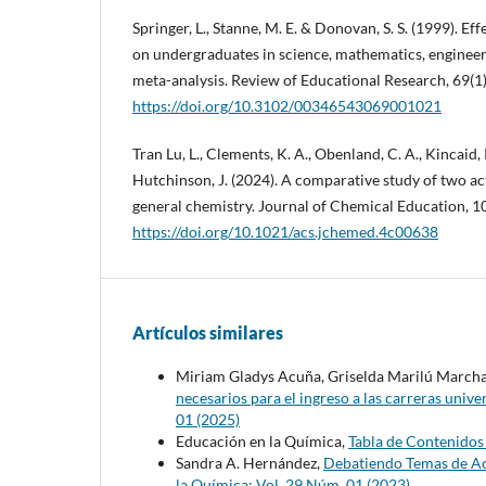
Springer, L., Stanne, M. E. & Donovan, S. S. (1999). Ef
on undergraduates in science, mathematics, engineer
meta-analysis. Review of Educational Research, 69(1)
https://doi.org/10.3102/00346543069001021
Tran Lu, L., Clements, K. A., Obenland, C. A., Kincaid,
Hutchinson, J. (2024). A comparative study of two ac
general chemistry. Journal of Chemical Education, 
https://doi.org/10.1021/acs.jchemed.4c00638
Artículos similares
Miriam Gladys Acuña, Griselda Marilú Marcha
necesarios para el ingreso a las carreras unive
01 (2025)
Educación en la Química,
Tabla de Contenido
Sandra A. Hernández,
Debatiendo Temas de Act
la Química: Vol. 29 Núm. 01 (2023)