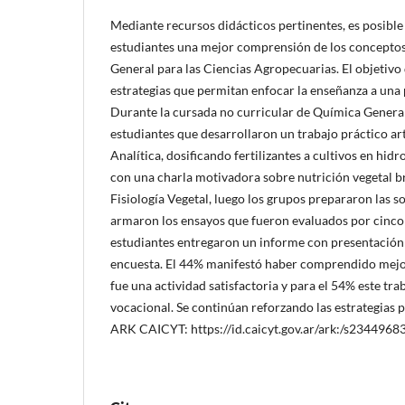
Mediante recursos didácticos pertinentes, es posibl
estudiantes una mejor comprensión de los concepto
General para las Ciencias Agropecuarias. El objetivo 
estrategias que permitan enfocar la enseñanza a una
Durante la cursada no curricular de Química Genera
estudiantes que desarrollaron un trabajo práctico a
Analítica, dosificando fertilizantes a cultivos en hidr
con una charla motivadora sobre nutrición vegetal b
Fisiología Vegetal, luego los grupos prepararon las s
armaron los ensayos que fueron evaluados por cinco s
estudiantes entregaron un informe con presentación o
encuesta. El 44% manifestó haber comprendido mejor
fue una actividad satisfactoria y para el 54% este tra
vocacional. Se continúan reforzando las estrategias 
ARK CAICYT: https://id.caicyt.gov.ar/ark:/s2344968