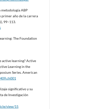
 la metodología ABP
 primer año de la carrera
1), 99–113.
6
 Learning: The Foundation
e active learning? Active
ctive Learning in the
mposium Series. American
1409.ch001
zaje significativo y su
sta de Investigación
ticle/view/15