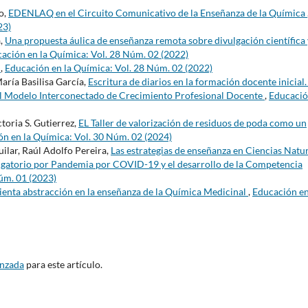
o,
EDENLAQ en el Circuito Comunicativo de la Enseñanza de la Química
23)
a,
Una propuesta áulica de enseñanza remota sobre divulgación científica 
ación en la Química: Vol. 28 Núm. 02 (2022)
s
,
Educación en la Química: Vol. 28 Núm. 02 (2022)
aría Basilisa García,
Escritura de diarios en la formación docente inicial
del Modelo Interconectado de Crecimiento Profesional Docente
,
Educació
toria S. Gutierrez,
EL Taller de valorización de residuos de poda como un
n en la Química: Vol. 30 Núm. 02 (2024)
uilar, Raúl Adolfo Pereira,
Las estrategias de enseñanza en Ciencias Natu
bligatorio por Pandemia por COVID-19 y el desarrollo de la Competencia
úm. 01 (2023)
ta abstracción en la enseñanza de la Química Medicinal
,
Educación en
anzada
para este artículo.