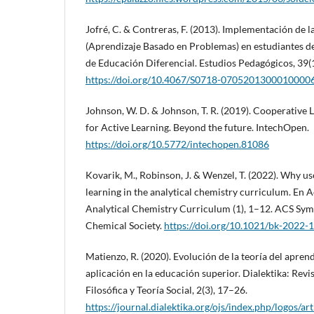
Jofré, C. & Contreras, F. (2013). Implementación de
(Aprendizaje Basado en Problemas) en estudiantes de
de Educación Diferencial. Estudios Pedagógicos, 39(
https://doi.org/10.4067/S0718-0705201300010000
Johnson, W. D. & Johnson, T. R. (2019). Cooperative
for Active Learning. Beyond the future. IntechOpen.
https://doi.org/10.5772/intechopen.81086
Kovarik, M., Robinson, J. & Wenzel, T. (2022). Why us
learning in the analytical chemistry curriculum. En A
Analytical Chemistry Curriculum (1), 1–12. ACS Sy
Chemical Society.
https://doi.org/10.1021/bk-2022-
Matienzo, R. (2020). Evolución de la teoría del aprendi
aplicación en la educación superior. Dialektika: Revi
Filosófica y Teoría Social, 2(3), 17–26.
https://journal.dialektika.org/ojs/index.php/logos/ar