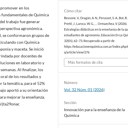
e promover en los
Cómo citar
s fundamentales de Química
Bessone, V., Dragán, A. N., Perusset, S. A., Bot, B. 
del trabajo fue generar
Pretti, J., Laroca, W. G., … Ormaechea, V. (2026).
 perspectiva agronómica.
Estrategias didácticas en la enseñanza de la q
l, se conformaron grupos de
estudiantes de agronomía.
Educación En La Qu
32
(01), 62–73. Recuperado a partir de
rticulando con Química
https://educacionenquimica.com.ar/index.php/
oponia y maceta. Se inició
q/article/view/276
rindada por docentes de
Más formatos de cita
oluciones en laboratorio y
emanas. Al finalizar, los
ral de los resultados y
Número
 la temática, para el 52%
Vol. 32 Núm. 01 (2026)
bajo aportó a su orientación
para mejorar la enseñanza.
Sección
3/jta29onac
Innovación para la enseñanza de la
Química