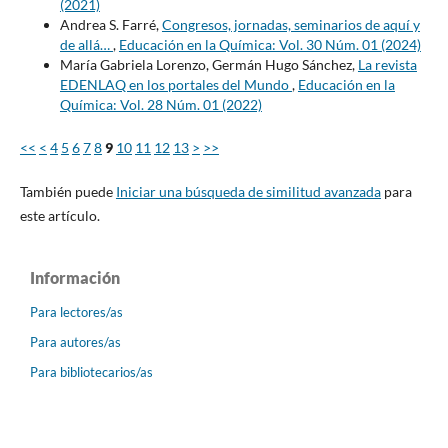
(2021)
Andrea S. Farré,
Congresos, jornadas, seminarios de aquí y
de allá…
,
Educación en la Química: Vol. 30 Núm. 01 (2024)
María Gabriela Lorenzo, Germán Hugo Sánchez,
La revista
EDENLAQ en los portales del Mundo
,
Educación en la
Química: Vol. 28 Núm. 01 (2022)
<<
<
4
5
6
7
8
9
10
11
12
13
>
>>
También puede
Iniciar una búsqueda de similitud avanzada
para
este artículo.
Información
Para lectores/as
Para autores/as
Para bibliotecarios/as