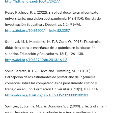
http://hdl.handle.net/10045/24277
Posso Pacheco, R. J. (2022). El rol del docente en el contexto
universitario: una visión post pandemia. MENTOR: Revista de
Investigación Educativa y Deportiva, 1(2), 91–96.
https://doi.org/10.56200/mried.v1i2.3357
Sandoval, M. J., Mandolesi, M. E. & Cura, O. (2013). Estrategias
didácticas para la enseñanza de la química en la educación
superior. Educación y Educadores, 16(1), 126–138.
https://doi.org/10.5294/edu.2013.16.1.8
Soria-Barreto, K. L. & Cleveland-Slimming, M. R. (2020).
Percepción de los estudiantes de primer año de ingeniería
comercial sobre las competencias de pensamiento crítico y
trabajo en equipo. Formación Universitaria, 13(1), 103–114.
https://doi.org/10.4067/S0718-50062020000100103
Springer, L., Stanne, M. E. & Donovan, S. S. (1999). Effects of small-
group learning on undergraduates in science, mathematics,