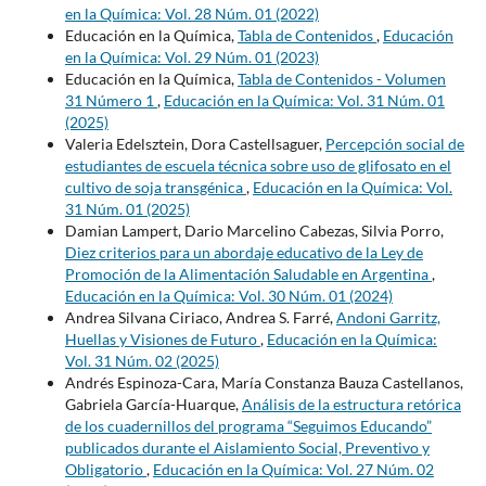
en la Química: Vol. 28 Núm. 01 (2022)
Educación en la Química,
Tabla de Contenidos
,
Educación
en la Química: Vol. 29 Núm. 01 (2023)
Educación en la Química,
Tabla de Contenidos - Volumen
31 Número 1
,
Educación en la Química: Vol. 31 Núm. 01
(2025)
Valeria Edelsztein, Dora Castellsaguer,
Percepción social de
estudiantes de escuela técnica sobre uso de glifosato en el
cultivo de soja transgénica
,
Educación en la Química: Vol.
31 Núm. 01 (2025)
Damian Lampert, Dario Marcelino Cabezas, Silvia Porro,
Diez criterios para un abordaje educativo de la Ley de
Promoción de la Alimentación Saludable en Argentina
,
Educación en la Química: Vol. 30 Núm. 01 (2024)
Andrea Silvana Ciriaco, Andrea S. Farré,
Andoni Garritz,
Huellas y Visiones de Futuro
,
Educación en la Química:
Vol. 31 Núm. 02 (2025)
Andrés Espinoza-Cara, María Constanza Bauza Castellanos,
Gabriela García-Huarque,
Análisis de la estructura retórica
de los cuadernillos del programa “Seguimos Educando”
publicados durante el Aislamiento Social, Preventivo y
Obligatorio
,
Educación en la Química: Vol. 27 Núm. 02