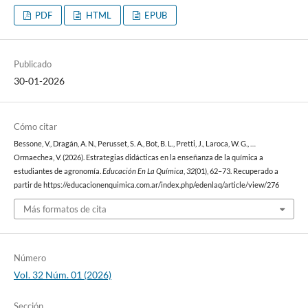
PDF
HTML
EPUB
Publicado
30-01-2026
Cómo citar
Bessone, V., Dragán, A. N., Perusset, S. A., Bot, B. L., Pretti, J., Laroca, W. G., …
Ormaechea, V. (2026). Estrategias didácticas en la enseñanza de la química a
estudiantes de agronomía.
Educación En La Química
,
32
(01), 62–73. Recuperado a
partir de https://educacionenquimica.com.ar/index.php/edenlaq/article/view/276
Más formatos de cita
Número
Vol. 32 Núm. 01 (2026)
Sección