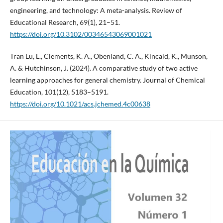
engineering, and technology: A meta-analysis. Review of
Educational Research, 69(1), 21–51.
https://doi.org/10.3102/00346543069001021
Tran Lu, L., Clements, K. A., Obenland, C. A., Kincaid, K., Munson,
A. & Hutchinson, J. (2024). A comparative study of two active
learning approaches for general chemistry. Journal of Chemical
Education, 101(12), 5183–5191.
https://doi.org/10.1021/acs.jchemed.4c00638