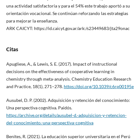
una actividad satisfactoria y para el 54% este trabajo aportó a su
orientación vocacional. Se continúan reforzando las estrategias
para mejorar la enseñanza.
ARK CAICYT: https://id.caicyt.gov.ar/ark:/s23449683/jta29onac
Citas
Apugliese, A., & Lewis, S. E. (2017). Impact of instructional
decisions on the effectiveness of cooperative learning in
chemistry through meta-analysis. Chemistry Education Research
and Practice, 18(1), 271–278.
https://doi.org/10.1039/c6rp00195e
Ausubel, D. P. (2002). Adquisición y retención del conocimiento:
Una perspectiva cognitiva. Paidós.
https://archive.org/details/ausubel-d.-adquisicion-y-retencion-
del-conocimiento.-una-perspectiva-cognitiva
Benites, R. (2021). La educación superior universitaria en el Perú