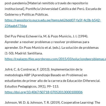
post‑pandemia [Material remitido a través de repositorio
institucional]. Pontificia Universidad Católica del Perú. Escuela de
Gobierno y Políticas Públicas.
https://repositorio.pucp.edu.pe/items/e626dd07-fa5f-4c0b-b542-
234aab67766a
Del Puy Pérez Echeverría, M. & Pozo Municio, J. I. (1994).
Aprender a resolver problemas y resolver problemas para
aprender. En Pozo Municio et al. (eds.). La solución de problemas
(1-50). Madrid: Santillana.
https://cpalazzo.files.wordpress.com/2015/03/soluciondeproblemas.
Jofré, C. & Contreras, F. (2013). Implementación de la
metodología ABP (Aprendizaje Basado en Problemas) en
estudiantes de primer año de la carrera de Educación Diferencial.
Estudios Pedagógicos, 39(1), 99–113.
https://doi.org/10.4067/S0718-07052013000100006
Johnson, W. D. & Johnson, T. R. (2019). Cooperative Learning: The