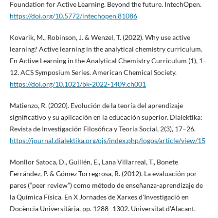
Foundation for Active Learning. Beyond the future. IntechOpen.
https://doi.org/10.5772/intechopen.81086
Kovarik, M., Robinson, J. & Wenzel, T. (2022). Why use active
learning? Active learning in the analytical chemistry curriculum.
En Active Learning in the Analytical Chemistry Curriculum (1), 1–
12. ACS Symposium Series. American Chemical Society.
https://doi.org/10.1021/bk-2022-1409.ch001
Matienzo, R. (2020). Evolución de la teoría del aprendizaje
significativo y su aplicación en la educación superior. Dialektika:
Revista de Investigación Filosófica y Teoría Social, 2(3), 17–26.
https://journal.dialektika.org/ojs/index.php/logos/article/view/15
Monllor Satoca, D., Guillén, E., Lana Villarreal, T., Bonete
Ferrández, P. & Gómez Torregrosa, R. (2012). La evaluación por
pares (“peer review”) como método de enseñanza-aprendizaje de
la Química Física. En X Jornades de Xarxes d'Investigació en
Docència Universitària, pp. 1288–1302. Universitat d’Alacant.