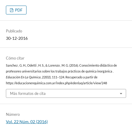
PDF
Publicado
30-12-2016
Cómo citar
Sanchez , G. H., Odetti , H. S., & Lorenzo , M. G. (2016). Conocimiento didáctico de
profesores universitarios sobre los trabajos prácticos de química inorgánica .
Educación En La Química
,
22
(02), 111–124. Recuperado a partir de
https://educacionenquimica.com.ar/index.php/edenlaq/article/view/248
Más formatos de cita
Número
Vol. 22 Núm. 02 (2016)