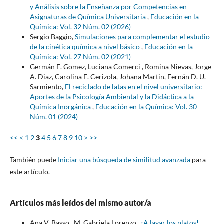
y Análisis sobre la Enseñanza por Competencias en
Asignaturas de Química Universitaria
,
Educación en la
Química: Vol. 32 Núm. 02 (2026)
Sergio Baggio,
Simulaciones para complementar el estudio
de la cinética química a nivel básico
,
Educación en la
Química: Vol. 27 Núm. 02 (2021)
Germán E. Gomez, Luciana Comerci , Romina Nievas, Jorge
A. Diaz, Carolina E. Cerizola, Johana Martin, Fernán D. U.
Sarmiento,
El reciclado de latas en el nivel universitario:
Aportes de la Psicología Ambiental y la Didáctica a la
Química Inorgánica
,
Educación en la Química: Vol. 30
Núm. 01 (2024)
<<
<
1
2
3
4
5
6
7
8
9
10
>
>>
También puede
Iniciar una búsqueda de similitud avanzada
para
este artículo.
Artículos más leídos del mismo autor/a
Ana V. Basso , M. Gabriela Lorenzo ,
¡A lavar los platos!