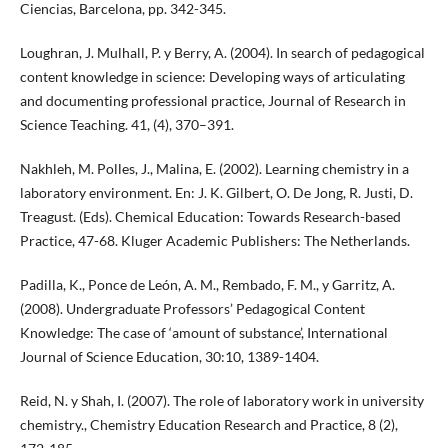
Ciencias, Barcelona, pp. 342-345.
Loughran, J. Mulhall, P. y Berry, A. (2004). In search of pedagogical
content knowledge in science: Developing ways of articulating
and documenting professional practice, Journal of Research in
Science Teaching. 41, (4), 370–391.
Nakhleh, M. Polles, J., Malina, E. (2002). Learning chemistry in a
laboratory environment. En: J. K. Gilbert, O. De Jong, R. Justi, D.
Treagust. (Eds). Chemical Education: Towards Research-based
Practice, 47-68. Kluger Academic Publishers: The Netherlands.
Padilla, K., Ponce de León, A. M., Rembado, F. M., y Garritz, A.
(2008). Undergraduate Professors’ Pedagogical Content
Knowledge: The case of ‘amount of substance’, International
Journal of Science Education, 30:10, 1389-1404.
Reid, N. y Shah, I. (2007). The role of laboratory work in university
chemistry., Chemistry Education Research and Practice, 8 (2),