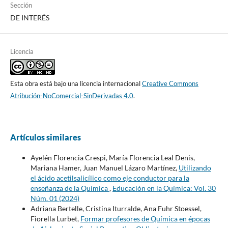
Sección
DE INTERÉS
Licencia
Esta obra está bajo una licencia internacional
Creative Commons
Atribución-NoComercial-SinDerivadas 4.0
.
Artículos similares
Ayelén Florencia Crespi, María Florencia Leal Denis,
Mariana Hamer, Juan Manuel Lázaro Martínez,
Utilizando
el ácido acetilsalicílico como eje conductor para la
enseñanza de la Química
,
Educación en la Química: Vol. 30
Núm. 01 (2024)
Adriana Bertelle, Cristina Iturralde, Ana Fuhr Stoessel,
Fiorella Lurbet,
Formar profesores de Química en épocas