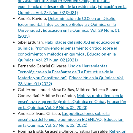
de Aislamiento Social Preventivo Obligatorio: una
experiencia del desarrollo de la residencia
,
Educación en la
Química: Vol. 27 Núm. 02 (2021)
Andrés Raviolo,
Determinación de CO2 en un Diseño
Experimental. Integración de Biología y Química en la
Universidad
,
Educación en la Química: Vol. 29 Núm. 01
(2023)
Sibel Erduran,
Habilidades del siglo XXI en educación en
química. Promoviendo el pensamiento crítico sobre el
conocimiento y métodos en química
,
Educación en la
Química: Vol. 27 Núm. 02 (2021)
Fernando Gabriel Olivares,
Uso de Herramientas
Tecnológicas en la Enseñanza de “La Estructura de la
Materia y su Constitución”
,
Educación en la Química: Vol.
28 Núm. 01 (2022)
Guillermo Houari Mesa Briñas, Mildred Rebeca Blanco
Gómez, Raúl Addine Fernández,
Mole vs mol: dilema en la
enseñanza y aprendizaje de la Química en Cuba
,
Educación
en la Química: Vol. 29 Núm. 02 (2023)
Andrea Silvana Ciriaco,
Las publicaciones sobre la
enseñanza del lenguaje químico en EDENLAQ
,
Educación
en la Química: Vol. 27 Núm. 02 (2021)
Romina Biotti, Graciela Olmos, Cristina Iturralde,
Reflexión