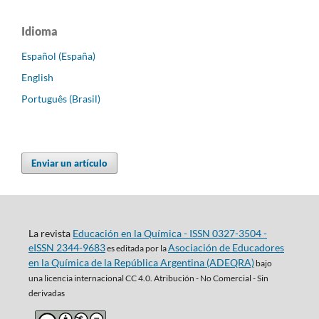
Idioma
Español (España)
English
Português (Brasil)
Enviar un artículo
La revista
Educación en la Química - ISSN 0327-3504 -
eISSN 2344-9683
Asociación de Educadores
es editada por la
en la Química de la República Argentina (ADEQRA)
bajo
una
licencia internacional CC 4.0. Atribución - No Comercial - Sin
derivadas