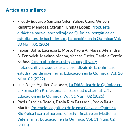
Artículos similares
Freddy Eduardo Santana Giler, Yulixis Cano, Wilson
Rengifo Mendoza, Stefanni Chinga López,
Propuesta
didáctica para el aprendizaje de Química Inorgánica en
estudiantes de bachillerato
,
Educación en la Química: Vol.
30 Núm. 01 (2024)
Fabián Buffa, Lucrecia E. Moro, Paola A. Massa, Alejandra
A. Fanovich, Máximo Menna, Vanesa Fuchs, Daniela García
Nuñez,
Desarrollo de estrategias cognitivas y
metacognitivas asociadas al aprendizaje de la química en
estudiantes de ingeniería
,
Educación en la Química: Vol. 28
Núm. 02 (2022)
Luis Angel Aguilar Carrasco,
La Didáctica de la Química en
la Formación Profesional: ¿necesidad o alternativa?
,
Educación en la Química: Vol. 31 Núm. 02 (2025)
Paola Sabrina Boeris, Paola Rita Beassoni, Rocío Belén
Martín,
Potencial cognitivo de la enseñanza en Química
Biológica I para el aprendizaje significativo en Medicina
Veterinaria
,
Educación en la Química: Vol. 31 Núm. 02
(2025)