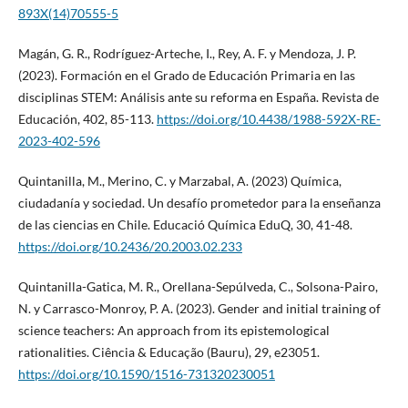
893X(14)70555-5
Magán, G. R., Rodríguez-Arteche, I., Rey, A. F. y Mendoza, J. P.
(2023). Formación en el Grado de Educación Primaria en las
disciplinas STEM: Análisis ante su reforma en España. Revista de
Educación, 402, 85-113.
https://doi.org/10.4438/1988-592X-RE-
2023-402-596
Quintanilla, M., Merino, C. y Marzabal, A. (2023) Química,
ciudadanía y sociedad. Un desafío prometedor para la enseñanza
de las ciencias en Chile. Educació Química EduQ, 30, 41-48.
https://doi.org/10.2436/20.2003.02.233
Quintanilla-Gatica, M. R., Orellana-Sepúlveda, C., Solsona-Pairo,
N. y Carrasco-Monroy, P. A. (2023). Gender and initial training of
science teachers: An approach from its epistemological
rationalities. Ciência & Educação (Bauru), 29, e23051.
https://doi.org/10.1590/1516-731320230051