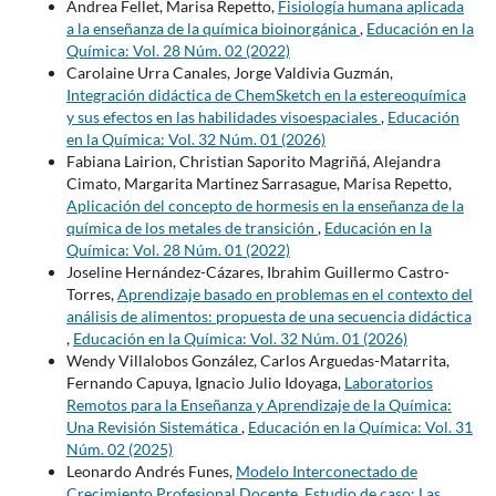
Andrea Fellet, Marisa Repetto,
Fisiología humana aplicada
a la enseñanza de la química bioinorgánica
,
Educación en la
Química: Vol. 28 Núm. 02 (2022)
Carolaine Urra Canales, Jorge Valdivia Guzmán,
Integración didáctica de ChemSketch en la estereoquímica
y sus efectos en las habilidades visoespaciales
,
Educación
en la Química: Vol. 32 Núm. 01 (2026)
Fabiana Lairion, Christian Saporito Magriñá, Alejandra
Cimato, Margarita Martinez Sarrasague, Marisa Repetto,
Aplicación del concepto de hormesis en la enseñanza de la
química de los metales de transición
,
Educación en la
Química: Vol. 28 Núm. 01 (2022)
Joseline Hernández-Cázares, Ibrahim Guillermo Castro-
Torres,
Aprendizaje basado en problemas en el contexto del
análisis de alimentos: propuesta de una secuencia didáctica
,
Educación en la Química: Vol. 32 Núm. 01 (2026)
Wendy Villalobos González, Carlos Arguedas-Matarrita,
Fernando Capuya, Ignacio Julio Idoyaga,
Laboratorios
Remotos para la Enseñanza y Aprendizaje de la Química:
Una Revisión Sistemática
,
Educación en la Química: Vol. 31
Núm. 02 (2025)
Leonardo Andrés Funes,
Modelo Interconectado de
Crecimiento Profesional Docente. Estudio de caso: Las