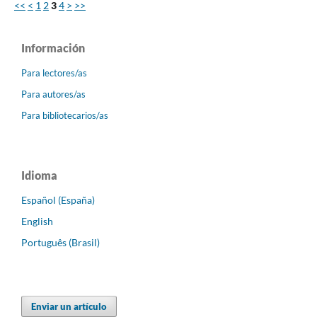
<<
<
1
2
3
4
>
>>
Información
Para lectores/as
Para autores/as
Para bibliotecarios/as
Idioma
Español (España)
English
Português (Brasil)
Enviar un artículo