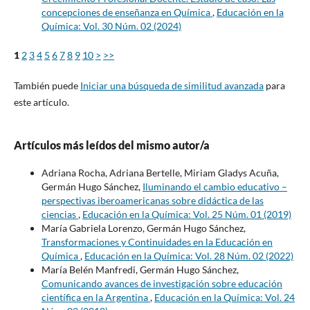
concepciones de enseñanza en Química
,
Educación en la
Química: Vol. 30 Núm. 02 (2024)
1
2
3
4
5
6
7
8
9
10
>
>>
También puede
Iniciar una búsqueda de similitud avanzada
para
este artículo.
Artículos más leídos del mismo autor/a
Adriana Rocha, Adriana Bertelle, Miriam Gladys Acuña,
Germán Hugo Sánchez,
Iluminando el cambio educativo –
perspectivas iberoamericanas sobre didáctica de las
ciencias
,
Educación en la Química: Vol. 25 Núm. 01 (2019)
María Gabriela Lorenzo, Germán Hugo Sánchez,
Transformaciones y Continuidades en la Educación en
Química
,
Educación en la Química: Vol. 28 Núm. 02 (2022)
María Belén Manfredi, Germán Hugo Sánchez,
Comunicando avances de investigación sobre educación
científica en la Argentina
,
Educación en la Química: Vol. 24