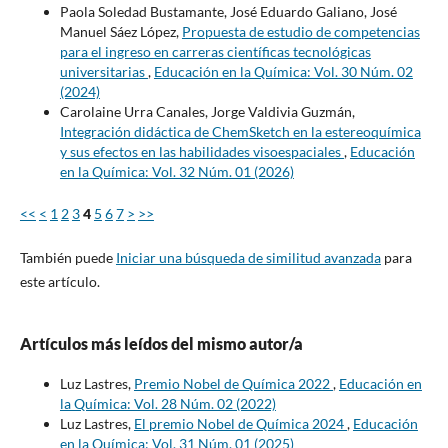
Paola Soledad Bustamante, José Eduardo Galiano, José
Manuel Sáez López,
Propuesta de estudio de competencias
para el ingreso en carreras científicas tecnológicas
universitarias
,
Educación en la Química: Vol. 30 Núm. 02
(2024)
Carolaine Urra Canales, Jorge Valdivia Guzmán,
Integración didáctica de ChemSketch en la estereoquímica
y sus efectos en las habilidades visoespaciales
,
Educación
en la Química: Vol. 32 Núm. 01 (2026)
<<
<
1
2
3
4
5
6
7
>
>>
También puede
Iniciar una búsqueda de similitud avanzada
para
este artículo.
Artículos más leídos del mismo autor/a
Luz Lastres,
Premio Nobel de Química 2022
,
Educación en
la Química: Vol. 28 Núm. 02 (2022)
Luz Lastres,
El premio Nobel de Química 2024
,
Educación
en la Química: Vol. 31 Núm. 01 (2025)