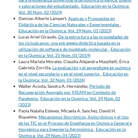
y valoraciones del estudiantado
,
Educación en la Química:
Vol. 30 Núm. 02 (2024)
Damian Alberto Lampert,
Avances y Propuestas en
Didáctica de las Ciencias Naturales y Experimentales
,
Educación en la Química: Vol. 29 Núm. 01 (2023)
Lucas Ariel Giraudo,
De la estructura a las propiedades de
los cicloalcanos: una estrategia didáctica basada en la
utilización de software de modelado molecular
,
Educación
en la Química: Vol. 25 Núm. 01 (2019)
Laura Mariela Morales, Claudia Alejandra Mazzitelli, Érica
Gabriela Zorrilla,
La evaluación y el aprendizaje en química
en el nivel secundario y en el nivel superior
,
Educación en
la Química: Vol. 32 Núm. 01 (2026)
Walter Acosta, Sandra A. Hernández,
Período de
Recuperación Apoyado por STEAM en Contexto de
Pandemia
,
Educación en la Química: Vol. 29 Núm. 02
(2023)
Paola Natalia Esteves, Micaela A. Sanchez, David H.
Riquelme,
Mecanismos Sincrónicos, Asincrónicos y el Uso
de las TIC en el Proceso de Enseñanza en Química General e
Inorgánica para Ingeniería Agronómica
,
Educación en la
Química: Vol. 29 Núm. 01 (2023)