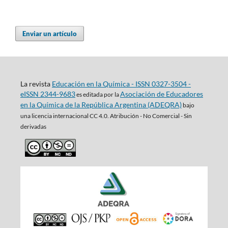
Enviar un artículo
La revista
Educación en la Química - ISSN 0327-3504 -
eISSN 2344-9683
Asociación de Educadores
es editada por la
en la Química de la República Argentina (ADEQRA)
bajo
una
licencia internacional CC 4.0. Atribución - No Comercial - Sin
derivadas