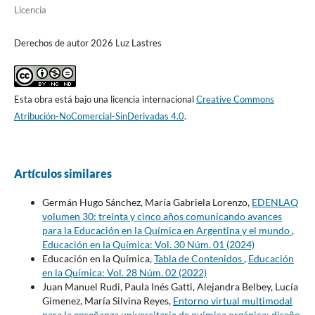
Licencia
Derechos de autor 2026 Luz Lastres
Esta obra está bajo una licencia internacional
Creative Commons
Atribución-NoComercial-SinDerivadas 4.0
.
Artículos similares
Germán Hugo Sánchez, María Gabriela Lorenzo,
EDENLAQ
volumen 30: treinta y cinco años comunicando avances
para la Educación en la Química en Argentina y el mundo
,
Educación en la Química: Vol. 30 Núm. 01 (2024)
Educación en la Química,
Tabla de Contenidos
,
Educación
en la Química: Vol. 28 Núm. 02 (2022)
Juan Manuel Rudi, Paula Inés Gatti, Alejandra Belbey, Lucía
Gimenez, María Silvina Reyes,
Entorno virtual multimodal
para la enseñanza universitaria de química orgánica: diseño