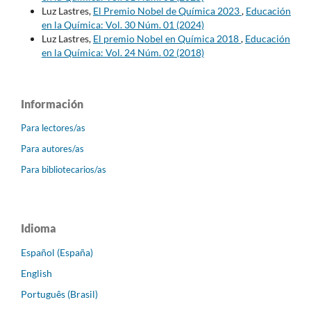
Luz Lastres,
El Premio Nobel de Química 2023
,
Educación
en la Química: Vol. 30 Núm. 01 (2024)
Luz Lastres,
El premio Nobel en Química 2018
,
Educación
en la Química: Vol. 24 Núm. 02 (2018)
Información
Para lectores/as
Para autores/as
Para bibliotecarios/as
Idioma
Español (España)
English
Português (Brasil)