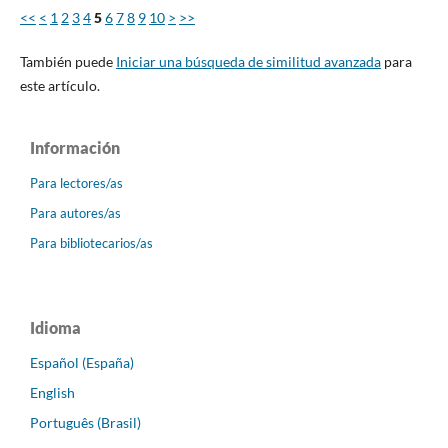
<<
<
1
2
3
4
5
6
7
8
9
10
>
>>
También puede
Iniciar una búsqueda de similitud avanzada
para
este artículo.
Información
Para lectores/as
Para autores/as
Para bibliotecarios/as
Idioma
Español (España)
English
Português (Brasil)