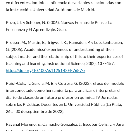
en diferentes dominios: Influencia de variables relacionadas con
la instrucción. Universidad Autónoma de Madrid.
Pozo, J. I. y Scheuer, N. (2006). Nuevas Formas de Pensar La
Ensenanza y El Aprendizaje. Grao.
Prosser, M., Martin, E., Trigwell, K., Ramsden, P. y Lueckenhausen,
G. (2005). Academics? experiences of understanding of their
subject matter and the relationship of this to their experiences of
teaching and learning. Instructional Science, 33(2), 137–157.
https://doi.org/10.1007/s11251-004-7687-x
Pujol-Cols, T., García, M. B. y Cutrera, G. (2022). El uso del modelo
interconectado como herramienta para analizar e interpretar el
diario de clases de un futuro profesor en química. IV Jornadas
sobre las Prácticas Docentes en la Universidad Pública (La Plata,
26 al 30 de septiembre de 2022).
Ravanal Moreno, E., Camacho González, J., Escobar Celis, L. y Jara