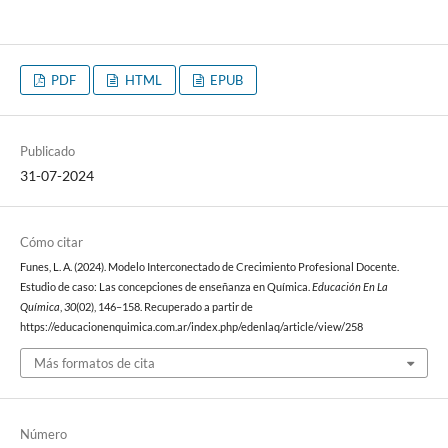
PDF
HTML
EPUB
Publicado
31-07-2024
Cómo citar
Funes, L. A. (2024). Modelo Interconectado de Crecimiento Profesional Docente.
Estudio de caso: Las concepciones de enseñanza en Química.
Educación En La
Química
,
30
(02), 146–158. Recuperado a partir de
https://educacionenquimica.com.ar/index.php/edenlaq/article/view/258
Más formatos de cita
Número