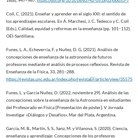
18(8), 947–967.
https://doi.org/10.1016/s0742-051x(02)00053-7
Coll, C. (2021). Enseñar y aprender en el siglo XXI: el sentido de
los aprendizajes escolares. En Á. Marchesi, J. C. Tedesco y C. Coll
(Eds.), Calidad, equidad y reformas en la enseñanza (pp. 101–112).
OEI-Santillana.
Funes, L. A., Echeverría, F. y Nuñez, D. G. (2021). Análisis de
concepciones de enseñanza de la astronomía de futuros
profesores mediante el análisis de procesos reflexivos. Revista de
Enseñanza de la Física, 33, 281–288.
https://revistas.unc.edu.ar/index.php/revistaEF/article/view/35575
Funes, L. y García Nuñez, D. (2022, noviembre 29). Análisis de las
concepciones sobre la enseñanza de la Astronomía en estudiantes
del Profesorado en Física [Presentación de póster]. V Jornada
Investigar «Diálogos y Desafíos», Mar del Plata, Argentina.
García, M. B., Martín, S. S., Sanz, M. y Vilanova, S. (2020). Ciencia,
enseñanza y aprendizaje: Concepciones de los profesores