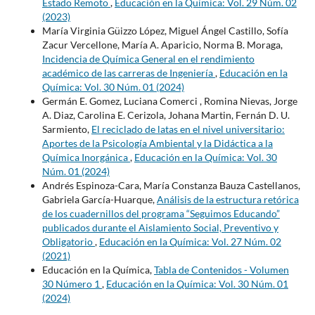
Estado Remoto
,
Educación en la Química: Vol. 29 Núm. 02
(2023)
María Virginia Güizzo López, Miguel Ángel Castillo, Sofía
Zacur Vercellone, María A. Aparicio, Norma B. Moraga,
Incidencia de Química General en el rendimiento
académico de las carreras de Ingeniería
,
Educación en la
Química: Vol. 30 Núm. 01 (2024)
Germán E. Gomez, Luciana Comerci , Romina Nievas, Jorge
A. Diaz, Carolina E. Cerizola, Johana Martin, Fernán D. U.
Sarmiento,
El reciclado de latas en el nivel universitario:
Aportes de la Psicología Ambiental y la Didáctica a la
Química Inorgánica
,
Educación en la Química: Vol. 30
Núm. 01 (2024)
Andrés Espinoza-Cara, María Constanza Bauza Castellanos,
Gabriela García-Huarque,
Análisis de la estructura retórica
de los cuadernillos del programa “Seguimos Educando”
publicados durante el Aislamiento Social, Preventivo y
Obligatorio
,
Educación en la Química: Vol. 27 Núm. 02
(2021)
Educación en la Química,
Tabla de Contenidos - Volumen
30 Número 1
,
Educación en la Química: Vol. 30 Núm. 01
(2024)