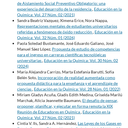
de Aislamiento Social Preventivo Obligatorio: una
experiencia del desarrollo de la residencia
,
Educación en la
Química: Vol. 27 Núm. 02 (2021)
Sandra Beatriz Vazquez, Ximena Erice, Nora Nappa,
Representaciones mentales de estudiantes universitarios
referidas a fenómenos de óxido-reducción
,
Educación en la
Química: Vol. 32 Núm. 01 (2026)
Paola Soledad Bustamante, José Eduardo Galiano, José
Manuel Sáez López,
Propuesta de estudio de competencias
para el ingreso en carreras científicas tecnológicas
universitarias
,
Educación en la Química: Vol. 30 Núm. 02
(2024)
María Alejandra Carrizo, Marta Estefanía Barutti, Sofía
Belén Soto,
Incorporación de realidad aumentada como
propuesta didáctica para la enseñanza y el aprendizaje de
ciencias
,
Educación en la Química: Vol. 28 Núm. 01 (2022)
Miriam Gladys Acuña, Gladis Edith Medina, Griselda Marilú
Marchak, Alicia Jeannette Baumann,
El desafío de pensar,
proponer, planificar, y ejecutar en forma remota la XIX
Reunión de Educadores en Química
,
Educación en la
Química: Vol. 27 Núm. 02 (2021)
Cintia V. Ils, Sandra A. Hernández,
Las Leyes de los Gases en