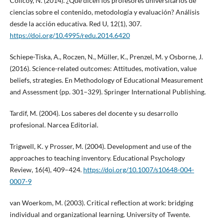
Colicoy, N. (2014). ¿Qué dicen los profesores universitarios de
ciencias sobre el contenido, metodología y evaluación? Análisis
desde la acción educativa. Red U, 12(1), 307.
https://doi.org/10.4995/redu.2014.6420
Schiepe-Tiska, A., Roczen, N., Müller, K., Prenzel, M. y Osborne, J.
(2016). Science-related outcomes: Attitudes, motivation, value
beliefs, strategies. En Methodology of Educational Measurement
and Assessment (pp. 301–329). Springer International Publishing.
Tardif, M. (2004). Los saberes del docente y su desarrollo
profesional. Narcea Editorial.
Trigwell, K. y Prosser, M. (2004). Development and use of the
approaches to teaching inventory. Educational Psychology
Review, 16(4), 409–424.
https://doi.org/10.1007/s10648-004-
0007-9
van Woerkom, M. (2003). Critical reflection at work: bridging
individual and organizational learning. University of Twente.