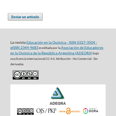
Enviar un artículo
La revista
Educación en la Química - ISSN 0327-3504 -
eISSN 2344-9683
Asociación de Educadores
es editada por la
en la Química de la República Argentina (ADEQRA)
bajo
una
licencia internacional CC 4.0. Atribución - No Comercial - Sin
derivadas