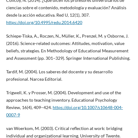
Colicoy, N. (2014). ¿Qué dicen los profesores universitarios de
ciencias sobre el contenido, metodología y evaluación? Análisis
desde la acción educativa. Red U, 12(1), 307.
https://doi.org/10.4995/redu.2014.6420
Schiepe-Tiska, A., Roczen, N., Müller, K., Prenzel, M. y Osborne, J.
(2016). Science-related outcomes: Attitudes, motivation, value
beliefs, strategies. En Methodology of Educational Measurement
and Assessment (pp. 301–329). Springer International Publishing.
Tardif, M. (2004). Los saberes del docente y su desarrollo
profesional. Narcea Editorial.
Trigwell, K. y Prosser, M. (2004). Development and use of the
approaches to teaching inventory. Educational Psychology
Review, 16(4), 409–424.
https://doi.org/10.1007/s10648-004-
0007-9
van Woerkom, M. (2003). Critical reflection at work: bridging
individual and organizational learning. University of Twente.