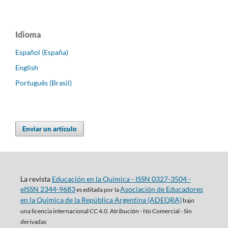
Idioma
Español (España)
English
Português (Brasil)
Enviar un artículo
La revista
Educación en la Química - ISSN 0327-3504 -
eISSN 2344-9683
Asociación de Educadores
es editada por la
en la Química de la República Argentina (ADEQRA)
bajo
una
licencia internacional CC 4.0. Atribución - No Comercial - Sin
derivadas