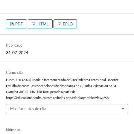
PDF
HTML
EPUB
Publicado
31-07-2024
Cómo citar
Funes, L. A. (2024). Modelo Interconectado de Crecimiento Profesional Docente.
Estudio de caso: Las concepciones de enseñanza en Química.
Educación En La
Química
,
30
(02), 146–158. Recuperado a partir de
https://educacionenquimica.com.ar/index.php/edenlaq/article/view/258
Más formatos de cita
Número