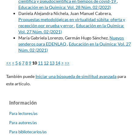
científica y pseudocientífica en tiempos de covid-19
,
Educación en la Química: Vol. 28 Núm. 02 (2022)
Daniela Alejandra Nichela, Juan Manuel Cabrera,
Propuestas metodológicas en virtualidad súbita: oferta y
recepción por prueba y error
,
Educación en la Química:
Vol. 27 Núm. 02 (2021)
María Gabriela Lorenzo, Germán Hugo Sánchez,
Nuevos
senderos para EDENLAQ
,
Educación en la Química: Vol. 27
Núm. 02 (2021)
<<
<
5
6
7
8
9
10
11
12
13
14
>
>>
También puede
Iniciar una búsqueda de similitud avanzada
para
este artículo.
Información
Para lectores/as
Para autores/as
Para bibliotecarios/as