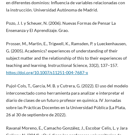
en diferentes dominios: Influencia de variables relacionadas con
la instrucción. Universidad Autónoma de Madrid.
Pozo, J. I. y Scheuer, N. (2006). Nuevas Formas de Pensar La
Ensenanza y El Aprendizaje. Grao.
Prosser, M., Martin, E., Trigwell, K., Ramsden, P. y Lueckenhausen,
G. (2005). Academics? experiences of understanding of their
subject matter and the relationship of this to their experiences of
teaching and learning. Instructional Science, 33(2), 137–157.
https://doi.org/10.1007/s11251-004-7687-x
Pujol-Cols, T., García, M. B. y Cutrera, G. (2022). El uso del modelo
interconectado como herramienta para analizar e interpretar el
diario de clases de un futuro profesor en química. IV Jornadas
sobre las Prácticas Docentes en la Universidad Pública (La Plata,
26 al 30 de septiembre de 2022).
Ravanal Moreno, E., Camacho González, J., Escobar Celis, L. y Jara