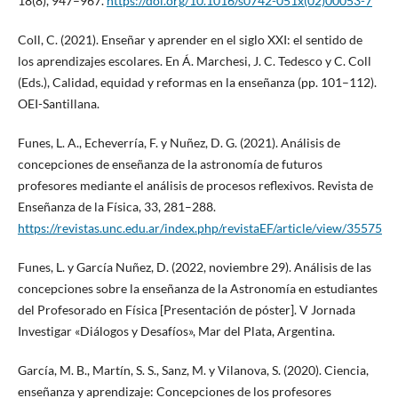
18(8), 947–967.
https://doi.org/10.1016/s0742-051x(02)00053-7
Coll, C. (2021). Enseñar y aprender en el siglo XXI: el sentido de
los aprendizajes escolares. En Á. Marchesi, J. C. Tedesco y C. Coll
(Eds.), Calidad, equidad y reformas en la enseñanza (pp. 101–112).
OEI-Santillana.
Funes, L. A., Echeverría, F. y Nuñez, D. G. (2021). Análisis de
concepciones de enseñanza de la astronomía de futuros
profesores mediante el análisis de procesos reflexivos. Revista de
Enseñanza de la Física, 33, 281–288.
https://revistas.unc.edu.ar/index.php/revistaEF/article/view/35575
Funes, L. y García Nuñez, D. (2022, noviembre 29). Análisis de las
concepciones sobre la enseñanza de la Astronomía en estudiantes
del Profesorado en Física [Presentación de póster]. V Jornada
Investigar «Diálogos y Desafíos», Mar del Plata, Argentina.
García, M. B., Martín, S. S., Sanz, M. y Vilanova, S. (2020). Ciencia,
enseñanza y aprendizaje: Concepciones de los profesores