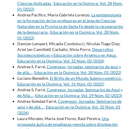
Ciencias Aplicadas
,
Educación en la Química: Vol. 28 Núm.
01 (2022)
Andrea Pacífico, María Gabriela Lorenzo,
La epistemología
en la formación de los profesores en el área de Ciencias
Naturales en la Provincia de Santa Fe desde la recuperación
de la democracia
,
Educación en la Química: Vol. 28 Núm.
01 (2022)
Damian Lampert, Micaela Condolucci, Nicolas Tiago Diaz,
Ariel Ian Camilletti Carballo, Silvia Porro,
Desarrollos
Sociotecnológicos y Educación sobre Arsénico en Agua
,
Educación en la Química: Vol. 32 Núm. 02 (2026)
Andrea S. Farré,
Congresos, jornadas, seminarios de aquí y
de allá…
,
Educación en la Química: Vol. 28 Núm. 01 (2022)
Luciano Benedini,
El Brillo de un Mundo Submicrométrico
,
Educación en la Química: Vol. 31 Núm. 02 (2025)
Andrea S. Farré,
Congresos, Jornadas, Seminarios de Aquí y
de Allá…
,
Educación en la Química: Vol. 29 Núm. 02 (2023)
Andrea Soledad Farré,
Congresos, Jornadas, Seminarios de
aquí y de allá…
,
Educación en la Química: Vol. 32 Núm. 01
(2026)
Laura Morales, María José Flores, Raúl Pereira,
Una
propuesta áulica de enseñanza remota sobre divulgación