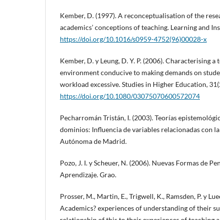
Kember, D. (1997). A reconceptualisation of the rese
academics’ conceptions of teaching. Learning and Ins
https://doi.org/10.1016/s0959-4752(96)00028-x
Kember, D. y Leung, D. Y. P. (2006). Characterising a
environment conducive to making demands on studen
workload excessive. Studies in Higher Education, 31(
https://doi.org/10.1080/03075070600572074
Pecharromán Tristán, I. (2003). Teorías epistemológic
dominios: Influencia de variables relacionadas con l
Autónoma de Madrid.
Pozo, J. I. y Scheuer, N. (2006). Nuevas Formas de Pe
Aprendizaje. Grao.
Prosser, M., Martin, E., Trigwell, K., Ramsden, P. y Lu
Academics? experiences of understanding of their su
relationship of this to their experiences of teaching 