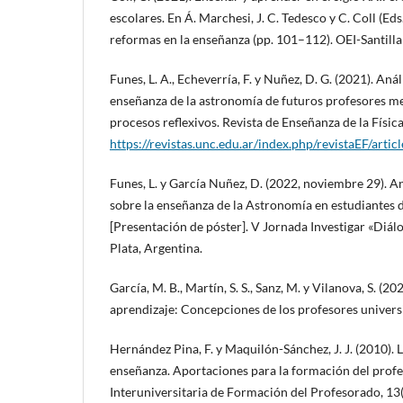
escolares. En Á. Marchesi, J. C. Tedesco y C. Coll (Eds
reformas en la enseñanza (pp. 101–112). OEI-Santilla
Funes, L. A., Echeverría, F. y Nuñez, D. G. (2021). An
enseñanza de la astronomía de futuros profesores med
procesos reflexivos. Revista de Enseñanza de la Físic
https://revistas.unc.edu.ar/index.php/revistaEF/arti
Funes, L. y García Nuñez, D. (2022, noviembre 29). A
sobre la enseñanza de la Astronomía en estudiantes 
[Presentación de póster]. V Jornada Investigar «Diál
Plata, Argentina.
García, M. B., Martín, S. S., Sanz, M. y Vilanova, S. (2
aprendizaje: Concepciones de los profesores univers
Hernández Pina, F. y Maquilón-Sánchez, J. J. (2010). 
enseñanza. Aportaciones para la formación del profe
Interuniversitaria de Formación del Profesorado, 13(