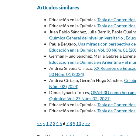
Artículos similares
Educación en la Química,
Tabla de Contenido
Educación en la Química,
Tabla de Contenido
Juan Pablo Sánchez, Julia Bernik, Paola Quain
Química General del nivel universitario
,
Educa
Paula Bergero,
Una mirada con perspectiva d
Educación en la Química: Vol. 30 Núm. 01 (20
Germán Hugo Sánchez, María Gabriela Lorenz
Educación en la Química en Argentina y el m
Andrea Silvana Ciriaco,
XX Reunión de Educado
30 Núm. 01 (2024)
Andrea Ciriaco, Germán Hugo Sánchez,
Celeb
Núm. 02 (2024)
Dimas Ignacio Torres,
QSAR-3D como herramien
Química: Vol. 27 Núm. 02 (2021)
Educación en la Química,
Tabla de Contenido
Educación en la Química,
Tabla de Contenido
<<
<
1
2
3
4
5
6
7
8
9
10
>
>>