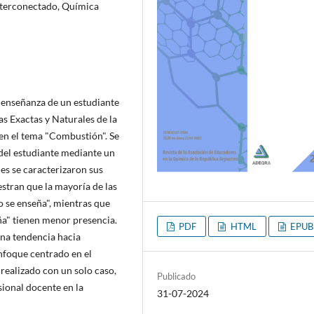
nterconectado, Química
a enseñanza de un estudiante
s Exactas y Naturales de la
en el tema "Combustión". Se
 del estudiante mediante un
es se caracterizaron sus
stran que la mayoría de las
 se enseña", mientras que
ña" tienen menor presencia.
PDF
HTML
EPUB
na tendencia hacia
nfoque centrado en el
 realizado con un solo caso,
Publicado
sional docente en la
31-07-2024