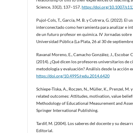
Science, 33(2), 137–157.
https://doi.org/10.1007/s1
Pujol-Cols, T., García, M. B. y Cutrera, G. (2022). El 
interconectado como herramienta para analizar e inte
de un futuro profesor en química. IV Jornadas sobre 
Universidad Pública (La Plata, 26 al 30 de septiembre
Ravanal Moreno, E., Camacho González, J., Escobar Cel
(2014). ¿Qué dicen los profesores universitarios de c
metodología y evaluación? Análisis desde la acción ed
https://doi.org/10.4995/redu.2014.6420
Schiepe-Tiska, A., Roczen, N., Müller, K., Prenzel, M. 
related outcomes: Attitudes, motivation, value beliefs
Methodology of Educational Measurement and Asses
Springer International Publishing.
Tardif, M. (2004). Los saberes del docente y su desar
Editorial.