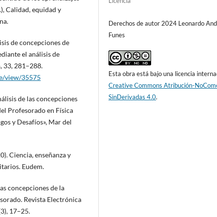
Licencia
.), Calidad, equidad y
na.
Derechos de autor 2024 Leonardo And
Funes
álisis de concepciones de
iante el análisis de
a, 33, 281–288.
Esta obra está bajo una licencia interna
cle/view/35575
Creative Commons Atribución-NoCome
SinDerivadas 4.0
.
nálisis de las concepciones
del Profesorado en Física
ogos y Desafíos», Mar del
020). Ciencia, enseñanza y
itarios. Eudem.
Las concepciones de la
sorado. Revista Electrónica
3), 17–25.