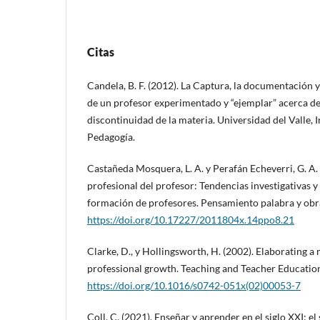
Citas
Candela, B. F. (2012). La Captura, la documentación 
de un profesor experimentado y “ejemplar” acerca de
discontinuidad de la materia. Universidad del Valle, 
Pedagogía.
Castañeda Mosquera, L. A. y Perafán Echeverri, G. A.
profesional del profesor: Tendencias investigativas 
formación de profesores. Pensamiento palabra y obra
https://doi.org/10.17227/2011804x.14ppo8.21
Clarke, D., y Hollingsworth, H. (2002). Elaborating a
professional growth. Teaching and Teacher Education
https://doi.org/10.1016/s0742-051x(02)00053-7
Coll, C. (2021). Enseñar y aprender en el siglo XXI: el