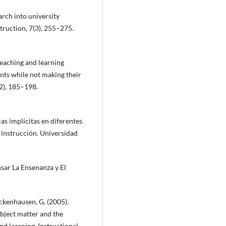
arch into university
truction, 7(3), 255–275.
 teaching and learning
ts while not making their
2), 185–198.
as implícitas en diferentes
a instrucción. Universidad
nsar La Ensenanza y El
eckenhausen, G. (2005).
bject matter and the
and learning. Instructional