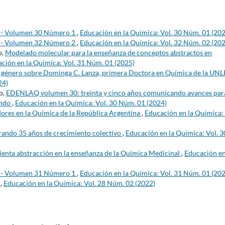
s - Volumen 30 Número 1
,
Educación en la Química: Vol. 30 Núm. 01 (20
s - Volumen 32 Número 2
,
Educación en la Química: Vol. 32 Núm. 02 (20
o,
Modelado molecular para la enseñanza de conceptos abstractos en
ción en la Química: Vol. 31 Núm. 01 (2025)
e género sobre Dominga C. Lanza, primera Doctora en Química de la UN
24)
o,
EDENLAQ volumen 30: treinta y cinco años comunicando avances para
undo
,
Educación en la Química: Vol. 30 Núm. 01 (2024)
res en la Química de la República Argentina
,
Educación en la Química: 
rando 35 años de crecimiento colectivo
,
Educación en la Química: Vol. 3
ta abstracción en la enseñanza de la Química Medicinal
,
Educación en
s - Volumen 31 Número 1
,
Educación en la Química: Vol. 31 Núm. 01 (20
s
,
Educación en la Química: Vol. 28 Núm. 02 (2022)