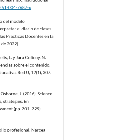
1251-004-7687-x
uso del modelo
rpretar el diario de clases
las Prácticas Docentes en la
 de 2022).
is, L. y Jara Colicoy, N.
iencias sobre el contenido,
ucativa. Red U, 12(1), 307.
y Osborne, J. (2016). Science-
, strategies. En
sment (pp. 301–329).
rollo profesional. Narcea