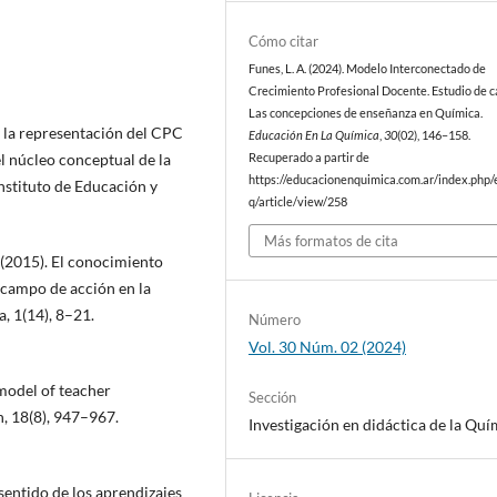
Cómo citar
Funes, L. A. (2024). Modelo Interconectado de
Crecimiento Profesional Docente. Estudio de c
Las concepciones de enseñanza en Química.
y la representación del CPC
Educación En La Química
,
30
(02), 146–158.
l núcleo conceptual de la
Recuperado a partir de
https://educacionenquimica.com.ar/index.php/
Instituto de Educación y
q/article/view/258
Más formatos de cita
 (2015). El conocimiento
y campo de acción en la
, 1(14), 8–21.
Número
Vol. 30 Núm. 02 (2024)
 model of teacher
Sección
, 18(8), 947–967.
Investigación en didáctica de la Quí
 sentido de los aprendizajes