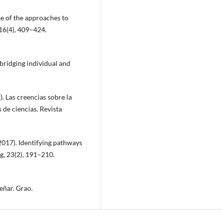
se of the approaches to
16(4), 409–424.
 bridging individual and
). Las creencias sobre la
 de ciencias. Revista
(2017). Identifying pathways
g, 23(2), 191–210.
eñar. Grao.