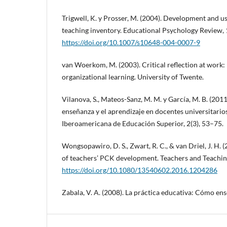
Trigwell, K. y Prosser, M. (2004). Development and u
teaching inventory. Educational Psychology Review, 
https://doi.org/10.1007/s10648-004-0007-9
van Woerkom, M. (2003). Critical reflection at work:
organizational learning. University of Twente.
Vilanova, S., Mateos-Sanz, M. M. y García, M. B. (2011
enseñanza y el aprendizaje en docentes universitarios
Iberoamericana de Educación Superior, 2(3), 53–75.
Wongsopawiro, D. S., Zwart, R. C., & van Driel, J. H. 
of teachers’ PCK development. Teachers and Teachin
https://doi.org/10.1080/13540602.2016.1204286
Zabala, V. A. (2008). La práctica educativa: Cómo ens