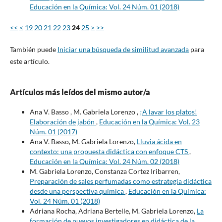
Educación en la Química: Vol. 24 Núm. 01 (2018)
<<
<
19
20
21
22
23
24
25
>
>>
También puede
Iniciar una búsqueda de similitud avanzada
para
este artículo.
Artículos más leídos del mismo autor/a
Ana V. Basso , M. Gabriela Lorenzo ,
¡A lavar los platos!
Elaboración de jabón
,
Educación en la Química: Vol. 23
Núm. 01 (2017)
Ana V. Basso, M. Gabriela Lorenzo,
Lluvia ácida en
contexto: una propuesta didáctica con enfoque CTS
,
Educación en la Química: Vol. 24 Núm. 02 (2018)
M. Gabriela Lorenzo, Constanza Cortez Iribarren,
Preparación de sales perfumadas como estrategia didáctica
desde una perspectiva química
,
Educación en la Química:
Vol. 24 Núm. 01 (2018)
Adriana Rocha, Adriana Bertelle, M. Gabriela Lorenzo,
La
formación de nuevos investigadores en didáctica de la