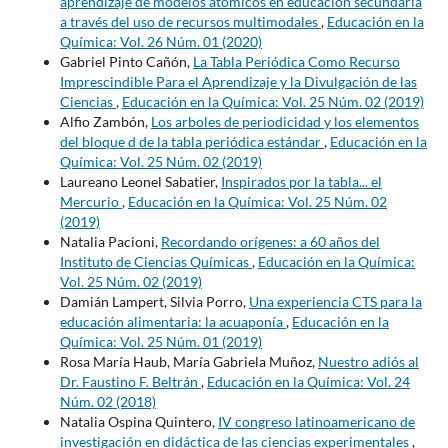
aprendizaje de modelos atómicos en educación secundaria
a través del uso de recursos multimodales
,
Educación en la
Química: Vol. 26 Núm. 01 (2020)
Gabriel Pinto Cañón,
La Tabla Periódica Como Recurso
Imprescindible Para el Aprendizaje y la Divulgación de las
Ciencias
,
Educación en la Química: Vol. 25 Núm. 02 (2019)
Alfio Zambón,
Los arboles de periodicidad y los elementos
del bloque d de la tabla periódica estándar
,
Educación en la
Química: Vol. 25 Núm. 02 (2019)
Laureano Leonel Sabatier,
Inspirados por la tabla... el
Mercurio
,
Educación en la Química: Vol. 25 Núm. 02
(2019)
Natalia Pacioni,
Recordando orígenes: a 60 años del
Instituto de Ciencias Químicas
,
Educación en la Química:
Vol. 25 Núm. 02 (2019)
Damián Lampert, Silvia Porro,
Una experiencia CTS para la
educación alimentaria: la acuaponía
,
Educación en la
Química: Vol. 25 Núm. 01 (2019)
Rosa María Haub, María Gabriela Muñoz,
Nuestro adiós al
Dr. Faustino F. Beltrán
,
Educación en la Química: Vol. 24
Núm. 02 (2018)
Natalia Ospina Quintero,
IV congreso latinoamericano de
investigación en didáctica de las ciencias experimentales
,