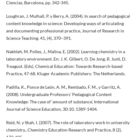
Ciencias, Barcelona, pp. 342-345.
Loughran, J. Mulhall, P. y Berry, A. (2004). In search of pedagogical
content knowledge in science: Developing ways of articulating
and documenting professional practice, Journal of Research in
Science Teaching. 41, (4), 370–391.
Nakhleh, M. Polles, J., Malina, E. (2002). Learning chemistry in a
laboratory environment. En: J. K. Gilbert, O. De Jong, R. Justi, D.
Treagust. (Eds). Chemical Education: Towards Research-based
Practice, 47-68. Kluger Academic Publishers: The Netherlands.
Padilla, K., Ponce de León, A. M., Rembado, F. M., y Garritz, A.
(2008). Undergraduate Professors’ Pedagogical Content
Knowledge: The case of ‘amount of substance’, International
Journal of Science Education, 30:10, 1389-1404.
Reid, N. y Shah, I. (2007). The role of laboratory work in university
chemistry., Chemistry Education Research and Practice, 8 (2),