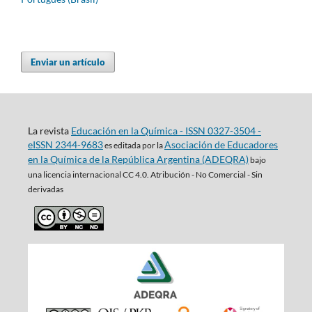
Enviar un artículo
La revista
Educación en la Química - ISSN 0327-3504 -
eISSN 2344-9683
Asociación de Educadores
es editada por la
en la Química de la República Argentina (ADEQRA)
bajo
una
licencia internacional CC 4.0. Atribución - No Comercial - Sin
derivadas