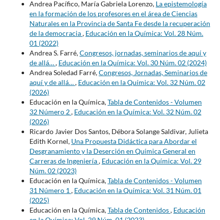
Andrea Pacífico, María Gabriela Lorenzo,
La epistemología
en la formación de los profesores en el área de Ciencias
Naturales en la Provincia de Santa Fe desde la recuperación
de la democracia
,
Educación en la Química: Vol. 28 Núm.
01 (2022)
Andrea S. Farré,
Congresos, jornadas, seminarios de aquí y
de allá…
,
Educación en la Química: Vol. 30 Núm. 02 (2024)
Andrea Soledad Farré,
Congresos, Jornadas, Seminarios de
aquí y de allá…
,
Educación en la Química: Vol. 32 Núm. 02
(2026)
Educación en la Química,
Tabla de Contenidos - Volumen
32 Número 2
,
Educación en la Química: Vol. 32 Núm. 02
(2026)
Ricardo Javier Dos Santos, Débora Solange Saldivar, Julieta
Edith Kornel,
Una Propuesta Didáctica para Abordar el
Desgranamiento y la Deserción en Química General en
Carreras de Ingeniería
,
Educación en la Química: Vol. 29
Núm. 02 (2023)
Educación en la Química,
Tabla de Contenidos - Volumen
31 Número 1
,
Educación en la Química: Vol. 31 Núm. 01
(2025)
Educación en la Química,
Tabla de Contenidos
,
Educación
en la Química: Vol. 29 Núm. 01 (2023)