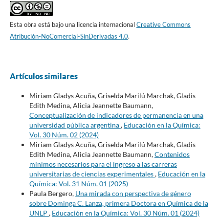
Esta obra está bajo una licencia internacional
Creative Commons
Atribución-NoComercial-SinDerivadas 4.0
.
Artículos similares
Miriam Gladys Acuña, Griselda Marilú Marchak, Gladis
Edith Medina, Alicia Jeannette Baumann,
Conceptualización de indicadores de permanencia en una
universidad pública argentina
,
Educación en la Química:
Vol. 30 Núm. 02 (2024)
Miriam Gladys Acuña, Griselda Marilú Marchak, Gladis
Edith Medina, Alicia Jeannette Baumann,
Contenidos
mínimos necesarios para el ingreso a las carreras
universitarias de ciencias experimentales
,
Educación en la
Química: Vol. 31 Núm. 01 (2025)
Paula Bergero,
Una mirada con perspectiva de género
sobre Dominga C. Lanza, primera Doctora en Química de la
UNLP
,
Educación en la Química: Vol. 30 Núm. 01 (2024)