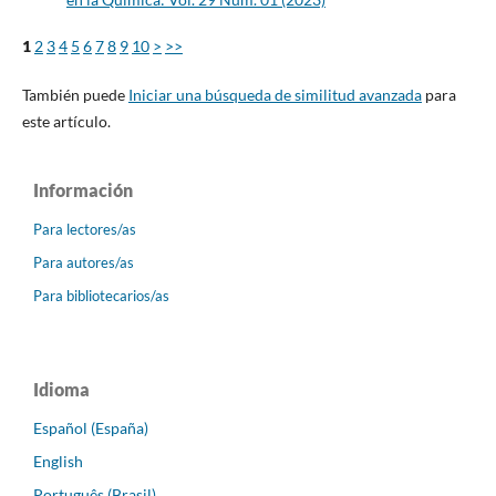
1
2
3
4
5
6
7
8
9
10
>
>>
También puede
Iniciar una búsqueda de similitud avanzada
para
este artículo.
Información
Para lectores/as
Para autores/as
Para bibliotecarios/as
Idioma
Español (España)
English
Português (Brasil)