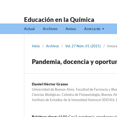
Educación en la Química
Actual
Archivos
Avisos
Acerca de
Inicio
/
Archivos
/
Vol. 27 Núm. 01 (2021)
/
Innova
Pandemia, docencia y oportu
Daniel Héctor Grasso
Universidad de Buenos Aires. Facultad de Farmacia y Bi
Ciencias Biológicas, Cátedra de Fisiopatología, Buenos A
Instituto de Estudios de la Inmunidad Humoral (IDEHU), 
Palabras clave:
SARS-Cov2, pandemia, enseñanza vi