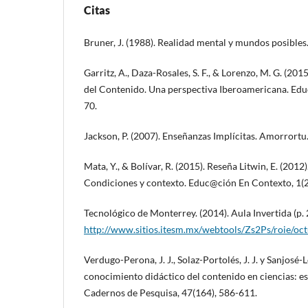
Citas
Bruner, J. (1988). Realidad mental y mundos posibles
Garritz, A., Daza-Rosales, S. F., & Lorenzo, M. G. (2
del Contenido. Una perspectiva Iberoamericana. Edu
70.
Jackson, P. (2007). Enseñanzas Implícitas. Amorrortu
Mata, Y., & Bolívar, R. (2015). Reseña Litwin, E. (2012)
Condiciones y contexto. Educ@ción En Contexto, 1(2
Tecnológico de Monterrey. (2014). Aula Invertida (p. 
http://www.sitios.itesm.mx/webtools/Zs2Ps/roie/oc
Verdugo-Perona, J. J., Solaz-Portolés, J. J. y Sanjosé-L
conocimiento didáctico del contenido en ciencias: es
Cadernos de Pesquisa, 47(164), 586-611.