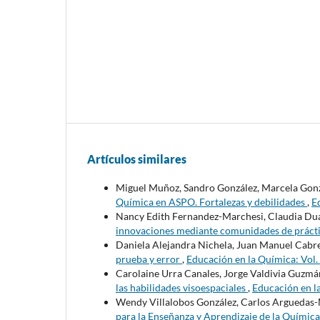
Artículos similares
Miguel Muñoz, Sandro González, Marcela Gonza
Química en ASPO. Fortalezas y debilidades
,
E
Nancy Edith Fernandez-Marchesi, Claudia Du
innovaciones mediante comunidades de práct
Daniela Alejandra Nichela, Juan Manuel Cabr
prueba y error
,
Educación en la Química: Vol.
Carolaine Urra Canales, Jorge Valdivia Guzmá
las habilidades visoespaciales
,
Educación en l
Wendy Villalobos González, Carlos Arguedas-M
para la Enseñanza y Aprendizaje de la Química