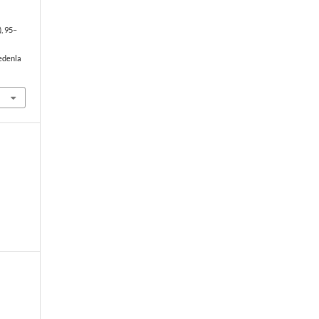
), 95–
edenla
r