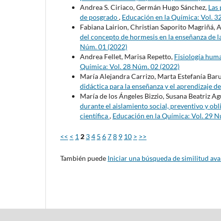
Andrea S. Ciriaco, Germán Hugo Sánchez,
Las 
de posgrado
,
Educación en la Química: Vol. 3
Fabiana Lairion, Christian Saporito Magriñá, 
del concepto de hormesis en la enseñanza de l
Núm. 01 (2022)
Andrea Fellet, Marisa Repetto,
Fisiología huma
Química: Vol. 28 Núm. 02 (2022)
María Alejandra Carrizo, Marta Estefanía Barut
didáctica para la enseñanza y el aprendizaje d
María de los Ángeles Bizzio, Susana Beatriz Ag
durante el aislamiento social, preventivo y o
científica
,
Educación en la Química: Vol. 29 N
<<
<
1
2
3
4
5
6
7
8
9
10
>
>>
También puede
Iniciar una búsqueda de similitud av