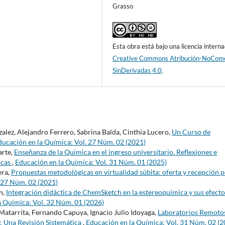
Grasso
Esta obra está bajo una licencia interna
Creative Commons Atribución-NoCome
SinDerivadas 4.0
.
lez, Alejandro Ferrero, Sabrina Balda, Cinthia Lucero,
Un Curso de
ducación en la Química: Vol. 27 Núm. 02 (2021)
arte,
Enseñanza de la Química en el ingreso universitario. Reflexiones e
icas
,
Educación en la Química: Vol. 31 Núm. 01 (2025)
era,
Propuestas metodológicas en virtualidad súbita: oferta y recepción 
 27 Núm. 02 (2021)
n,
Integración didáctica de ChemSketch en la estereoquímica y sus efecto
a Química: Vol. 32 Núm. 01 (2026)
atarrita, Fernando Capuya, Ignacio Julio Idoyaga,
Laboratorios Remoto
: Una Revisión Sistemática
,
Educación en la Química: Vol. 31 Núm. 02 (2