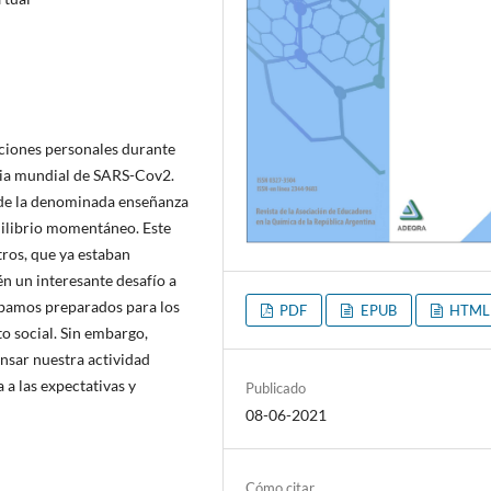
epciones personales durante
mia mundial de SARS-Cov2.
 de la denominada enseñanza
uilibrio momentáneo. Este
ros, que ya estaban
én un interesante desafío a
tábamos preparados para los
PDF
EPUB
HTML
o social. Sin embargo,
nsar nuestra actividad
a las expectativas y
Publicado
08-06-2021
Cómo citar