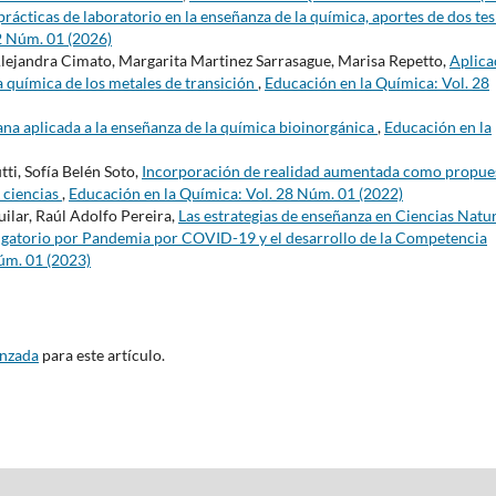
prácticas de laboratorio en la enseñanza de la química, aportes de dos tes
2 Núm. 01 (2026)
Alejandra Cimato, Margarita Martinez Sarrasague, Marisa Repetto,
Aplica
a química de los metales de transición
,
Educación en la Química: Vol. 28
na aplicada a la enseñanza de la química bioinorgánica
,
Educación en la
ti, Sofía Belén Soto,
Incorporación de realidad aumentada como propue
e ciencias
,
Educación en la Química: Vol. 28 Núm. 01 (2022)
uilar, Raúl Adolfo Pereira,
Las estrategias de enseñanza en Ciencias Natu
bligatorio por Pandemia por COVID-19 y el desarrollo de la Competencia
úm. 01 (2023)
anzada
para este artículo.