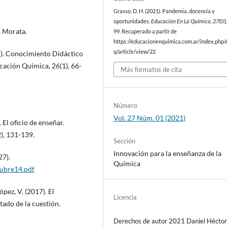
Grasso, D. H. (2021). Pandemia, docencia y
oportunidades.
Educación En La Química
,
27
(01
. Morata.
99. Recuperado a partir de
https://educacionenquimica.com.ar/index.php/
q/article/view/22
015). Conocimiento Didáctico
cación Química, 26(1), 66-
Más formatos de cita
.
Número
Vol. 27 Núm. 01 (2021)
. El oficio de enseñar.
), 131-139.
Sección
Innovación para la enseñanza de la
27).
Química
tubre14.pdf
ópez, V. (2017). El
Licencia
tado de la cuestión.
Derechos de autor 2021 Daniel Hécto