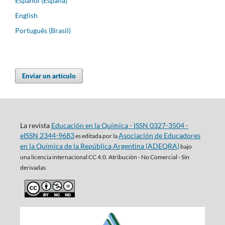
Español (España)
English
Português (Brasil)
Enviar un artículo
La revista
Educación en la Química - ISSN 0327-3504 -
eISSN 2344-9683
Asociación de Educadores
es editada por la
en la Química de la República Argentina (ADEQRA)
bajo
una
licencia internacional CC 4.0. Atribución - No Comercial - Sin
derivadas