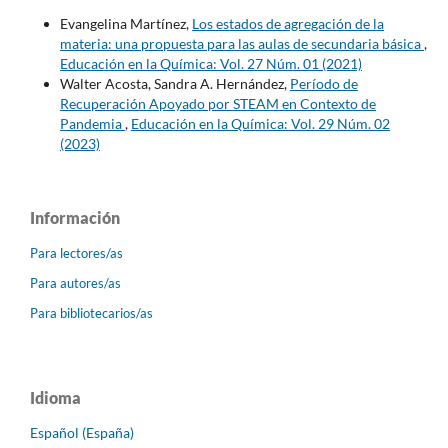
Evangelina Martínez,
Los estados de agregación de la
materia: una propuesta para las aulas de secundaria básica
,
Educación en la Química: Vol. 27 Núm. 01 (2021)
Walter Acosta, Sandra A. Hernández,
Período de
Recuperación Apoyado por STEAM en Contexto de
Pandemia
,
Educación en la Química: Vol. 29 Núm. 02
(2023)
Información
Para lectores/as
Para autores/as
Para bibliotecarios/as
Idioma
Español (España)