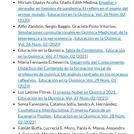
Miriam Gladys Acuña, Gladis Edith Medina,
Enseñar y
aprender en tiempos de pandemia. El reflejo en el espejo del
primer mundo
,
Educación en la Química: Vol. 26 Núm. 02
(2020)
Alfio Zambón, Sergio Baggio, Graciela Pinto Vitorino,
Simulaciones computacionales en Química Medicinal: de la
emergencia a la permanencia
,
Educación en la Química:
Vol. 26 Núm. 02 (2020)
Educación en la Química,
Tabla de Contenidos
,
Educación
en la Química: Vol. 27 Núm. 02 (2021)
María Fernanda Echeverría,
Desarrollo del Conocimiento
Didáctico del Contenido en la formación inicial de
profesores de química. Un análisis centrado en los procesos
reflexivos
,
Educación en la Química: Vol. 29 Núm. 01
(2023)
Luz Lastres Flores,
El premio Nobel en Química 2021
,
Educación en la Química: Vol. 27 Núm. 02 (2021)
Sonia Farenzena, Catalina Sofía, Sandra A. Hernández,
Cosmética e Interdisciplina: Primeros Pasos de un
Escenario Posible
,
Educación en la Química: Vol. 28 Núm.
02 (2022)
Fabián Buffa, Lucrecia E. Moro, Paola A. Massa, Alejandra
A. Fanovich, Máximo Menna, Vanesa Fuchs, Daniela García