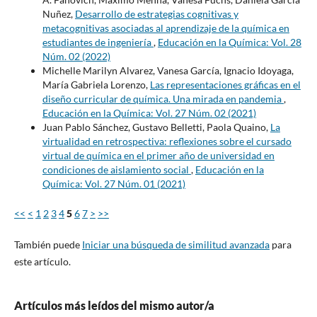
Nuñez,
Desarrollo de estrategias cognitivas y
metacognitivas asociadas al aprendizaje de la química en
estudiantes de ingeniería
,
Educación en la Química: Vol. 28
Núm. 02 (2022)
Michelle Marilyn Alvarez, Vanesa García, Ignacio Idoyaga,
María Gabriela Lorenzo,
Las representaciones gráficas en el
diseño curricular de química. Una mirada en pandemia
,
Educación en la Química: Vol. 27 Núm. 02 (2021)
Juan Pablo Sánchez, Gustavo Belletti, Paola Quaino,
La
virtualidad en retrospectiva: reflexiones sobre el cursado
virtual de química en el primer año de universidad en
condiciones de aislamiento social
,
Educación en la
Química: Vol. 27 Núm. 01 (2021)
<<
<
1
2
3
4
5
6
7
>
>>
También puede
Iniciar una búsqueda de similitud avanzada
para
este artículo.
Artículos más leídos del mismo autor/a