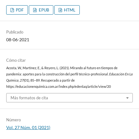
PDF
EPUB
HTML
Publicado
08-06-2021
Cómo citar
Acosta, W., Martínez, E., & Reyero, L. (2021). Mirando al futuro en tiempos de
pandemia: aportes para la construcción del perfil técnico-profesional.
Educación En La
Química
,
27
(01), 85–89. Recuperado a partir de
https://educacionenquimica.com.ar/index.php/edenlaq/article/view/20
Más formatos de cita
Número
Vol. 27 Núm. 01 (2021)