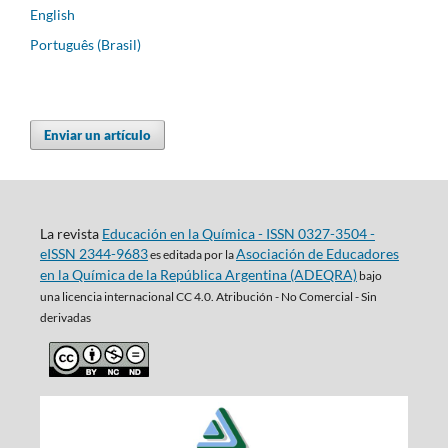
English
Português (Brasil)
Enviar un artículo
La revista
Educación en la Química - ISSN 0327-3504 -
eISSN 2344-9683
Asociación de Educadores
es editada por la
en la Química de la República Argentina (ADEQRA)
bajo
una
licencia internacional CC 4.0. Atribución - No Comercial - Sin
derivadas