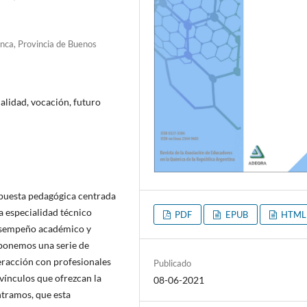
nca, Provincia de Buenos
alidad, vocación, futuro
opuesta pedagógica centrada
a especialidad técnico
PDF
EPUB
HTML
esempeño académico y
roponemos una serie de
teracción con profesionales
Publicado
 vínculos que ofrezcan la
08-06-2021
tramos, que esta