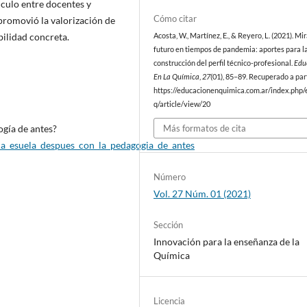
nculo entre docentes y
Cómo citar
 promovió la valorización de
ilidad concreta.
Acosta, W., Martínez, E., & Reyero, L. (2021). Mi
futuro en tiempos de pandemia: aportes para l
construcción del perfil técnico-profesional.
Edu
En La Química
,
27
(01), 85–89. Recuperado a par
https://educacionenquimica.com.ar/index.php/
q/article/view/20
ogía de antes?
Más formatos de cita
/la_esuela_despues_con_la_pedagogia_de_antes
Número
Vol. 27 Núm. 01 (2021)
Sección
Innovación para la enseñanza de la
Química
Licencia