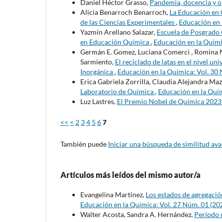
Daniel Héctor Grasso,
Pandemia, docencia y 
Alicia Benarroch Benarroch,
La Educación en 
de las Ciencias Experimentales
,
Educación en 
Yazmín Arellano Salazar,
Escuela de Posgrado
en Educación Química
,
Educación en la Quími
Germán E. Gomez, Luciana Comerci , Romina Nie
Sarmiento,
El reciclado de latas en el nivel un
Inorgánica
,
Educación en la Química: Vol. 30
Erica Gabriela Zorrilla, Claudia Alejandra Mazz
Laboratorio de Química
,
Educación en la Quím
Luz Lastres,
El Premio Nobel de Química 202
<<
<
2
3
4
5
6
7
También puede
Iniciar una búsqueda de similitud av
Artículos más leídos del mismo autor/a
Evangelina Martínez,
Los estados de agregació
Educación en la Química: Vol. 27 Núm. 01 (20
Walter Acosta, Sandra A. Hernández,
Período 