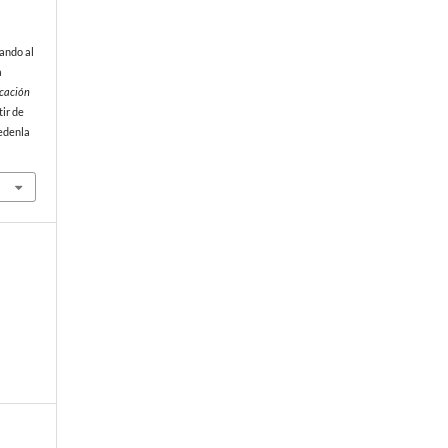
rando al
a
cación
tir de
edenla