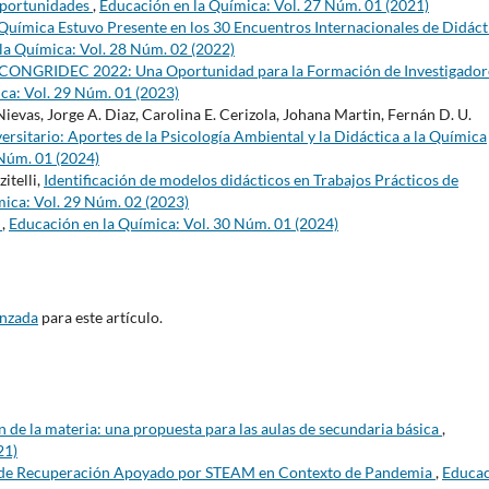
oportunidades
,
Educación en la Química: Vol. 27 Núm. 01 (2021)
Química Estuvo Presente en los 30 Encuentros Internacionales de Didáct
la Química: Vol. 28 Núm. 02 (2022)
 CONGRIDEC 2022: Una Oportunidad para la Formación de Investigador
ca: Vol. 29 Núm. 01 (2023)
vas, Jorge A. Diaz, Carolina E. Cerizola, Johana Martin, Fernán D. U.
iversitario: Aportes de la Psicología Ambiental y la Didáctica a la Química
 Núm. 01 (2024)
itelli,
Identificación de modelos didácticos en Trabajos Prácticos de
ica: Vol. 29 Núm. 02 (2023)
3
,
Educación en la Química: Vol. 30 Núm. 01 (2024)
anzada
para este artículo.
n de la materia: una propuesta para las aulas de secundaria básica
,
21)
de Recuperación Apoyado por STEAM en Contexto de Pandemia
,
Educa