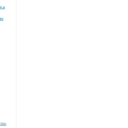
ica
es
ción