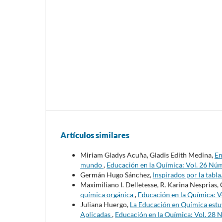
Artículos similares
Miriam Gladys Acuña, Gladis Edith Medina,
En
mundo
,
Educación en la Química: Vol. 26 Núm
Germán Hugo Sánchez,
Inspirados por la tabla
Maximiliano I. Delletesse, R. Karina Nesprias, 
química orgánica
,
Educación en la Química: V
Juliana Huergo,
La Educación en Química estuv
Aplicadas
,
Educación en la Química: Vol. 28 