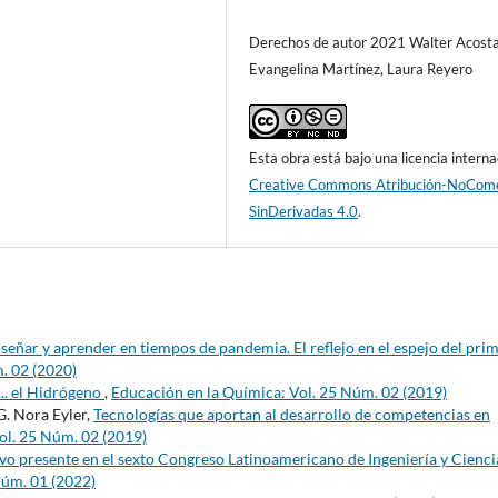
Derechos de autor 2021 Walter Acosta
Evangelina Martínez, Laura Reyero
Esta obra está bajo una licencia interna
Creative Commons Atribución-NoCome
SinDerivadas 4.0
.
señar y aprender en tiempos de pandemia. El reflejo en el espejo del pri
. 02 (2020)
... el Hidrógeno
,
Educación en la Química: Vol. 25 Núm. 02 (2019)
G. Nora Eyler,
Tecnologías que aportan al desarrollo de competencias en
ol. 25 Núm. 02 (2019)
o presente en el sexto Congreso Latinoamericano de Ingeniería y Cienci
Núm. 01 (2022)