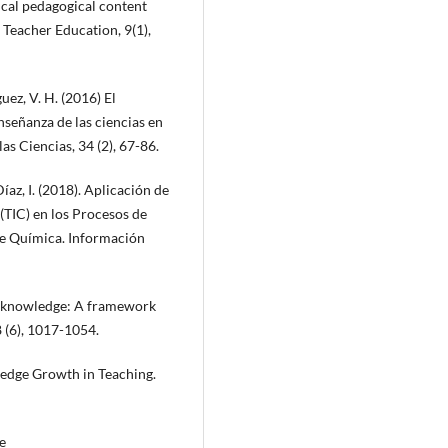
gical pedagogical content
Teacher Education, 9(1),
ez, V. H. (2016) El
señanza de las ciencias en
as Ciencias, 34 (2), 67-86.
íaz, I. (2018). Aplicación de
(TIC) en los Procesos de
de Química. Información
nt knowledge: A framework
 (6), 1017-1054.
edge Growth in Teaching.
e