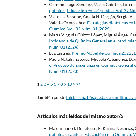
Germán Hugo Sánchez, María Gabriela Lorenz
química
,
Educación en la Química: Vol. 32 Nú
Victoria Bessone, Analía N. Dragán, Sergio A. P
Valeria Ormaechea,
Estrategias didácticas en
Química: Vol. 32 Núm. 01 (2026)
María Virginia Güizzo López, Miguel Ángel Cas
Incidencia de Química General en el rendimien
Núm. 01 (2024)
Luz Lastres,
Premio Nobel de Química 2022
,
E
Paola Natalia Esteves, Micaela A. Sanchez, Da
el Proceso de Enseñanza en Química General 
Núm. 01 (2023)
1
2
3
4
5
6
7
8
9
10
>
>>
También puede
Iniciar una búsqueda de similitud av
Artículos más leídos del mismo autor/a
Maximiliano I. Delletesse, R. Karina Nesprias, 
química orgánica
,
Educación en la Química: V