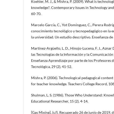
Koehler, M. J., & Mishra, P. (2009). What is technolo
knowledge?. Contemporary Issues in Technology and 
60-70.
Marcelo García, C., Yot Domínguez, C., Perera Rodrígu
conocimiento tecnológico y tecnopedagógico en la en
la universidad. Un estudio descriptivo. Enseñanza de l
Martínez-Argüello, L. D., Hinojo-Lucena, F. J., Aznar D
las Tecnologías de la Información y la Comunicación 
Enseñanza Aprendizaje por parte de los Profesores 
Tecnológica, 29 (2), 41-52.
Mishra, P. (2006). Technological pedagogical conte
for teacher knowledge. Teachers College Record, 108
Shulman, L. S. (1986). Those Who Understand: Knowl
Educational Researcher, 15 (2), 4-14.
[Gas Mixing], (s.f). Recuperado 26 de junio de 2019, d