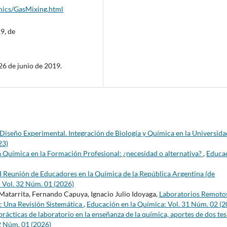
mics/GasMixing.html
9, de
 26 de junio de 2019.
iseño Experimental. Integración de Biología y Química en la Universid
23)
a Química en la Formación Profesional: ¿necesidad o alternativa?
,
Educa
I Reunión de Educadores en la Química de la República Argentina (de
 Vol. 32 Núm. 01 (2026)
atarrita, Fernando Capuya, Ignacio Julio Idoyaga,
Laboratorios Remoto
: Una Revisión Sistemática
,
Educación en la Química: Vol. 31 Núm. 02 (2
prácticas de laboratorio en la enseñanza de la química, aportes de dos tes
2 Núm. 01 (2026)