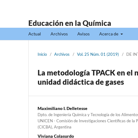
Educación en la Química
Actual
Archivos
Avisos
Acerca de
Inicio
/
Archivos
/
Vol. 25 Núm. 01 (2019)
/
DE IN
La metodología TPACK en el ni
unidad didáctica de gases
Maximiliano I. Delletesse
Dpto. de Ingeniería Química y Tecnología de los Alimentos
UNICEN - Comisión de Investigaciones Científicas de la 
(CICBA), Argentina
Viviana Colasurdo