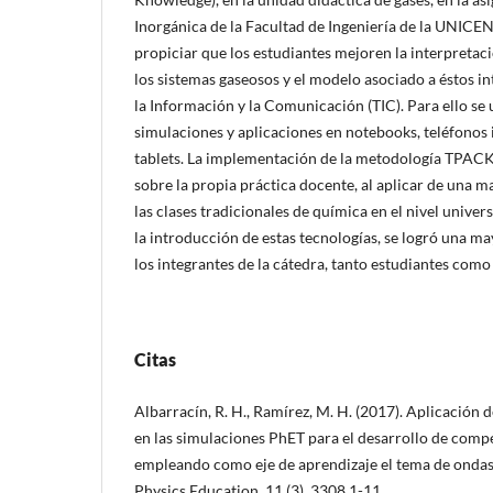
Inorgánica de la Facultad de Ingeniería de la UNICEN
propiciar que los estudiantes mejoren la interpreta
los sistemas gaseosos y el modelo asociado a éstos i
la Información y la Comunicación (TIC). Para ello se
simulaciones y aplicaciones en notebooks, teléfonos 
tablets. La implementación de la metodología TPACK,
sobre la propia práctica docente, al aplicar de una m
las clases tradicionales de química en el nivel univers
la introducción de estas tecnologías, se logró una m
los integrantes de la cátedra, tanto estudiantes como
Citas
Albarracín, R. H., Ramírez, M. H. (2017). Aplicació
en las simulaciones PhET para el desarrollo de compe
empleando como eje de aprendizaje el tema de ondas
Physics Education, 11 (3), 3308 1-11.