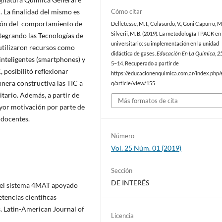
Cómo citar
. La finalidad del mismo es
ción del comportamiento de
Delletesse, M. I., Colasurdo, V., Goñi Capurro, M.
Silverii, M. B. (2019). La metodología TPACK en 
ntegrando las Tecnologías de
universitario: su implementación en la unidad
 utilizaron recursos como
didáctica de gases.
Educación En La Química
,
2
inteligentes (smartphones) y
5–14. Recuperado a partir de
 posibilitó reflexionar
https://educacionenquimica.com.ar/index.php/
anera constructiva las TIC a
q/article/view/155
itario. Además, a partir de
Más formatos de cita
ayor motivación por parte de
 docentes.
Número
Vol. 25 Núm. 01 (2019)
Sección
DE INTERÉS
n del sistema 4MAT apoyado
tencias científicas
. Latin-American Journal of
Licencia