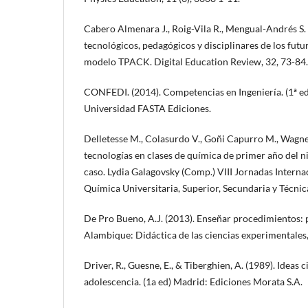
Cabero Almenara J., Roig-Vila R., Mengual-Andrés S
tecnológicos, pedagógicos y disciplinares de los futu
modelo TPACK. Digital Education Review, 32, 73-84.
CONFEDI. (2014). Competencias en Ingeniería. (1ª ed
Universidad FASTA Ediciones.
Delletesse M., Colasurdo V., Goñi Capurro M., Wagne
tecnologías en clases de química de primer año del ni
caso. Lydia Galagovsky (Comp.) VIII Jornadas Interna
Química Universitaria, Superior, Secundaria y Técnic
De Pro Bueno, A.J. (2013). Enseñar procedimientos: 
Alambique: Didáctica de las ciencias experimentales,
Driver, R., Guesne, E., & Tiberghien, A. (1989). Ideas ci
adolescencia. (1a ed) Madrid: Ediciones Morata S.A.