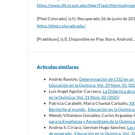
https://www.dlt.ncssm.edu/tiger/Flash/thermodyna
[Phet Colorado]. (s.f.). Recuperado 26 de junio de 201
https://phet.colorado.edu/
[Praktikum]. (s.f). Disponible en Play Store, Android,
Artículos similares
Andrés Raviolo,
Determinación de CO2 en un D
Educación en la Química: Vol. 29 Núm. 01 (20
Luis Angel Aguilar Carrasco,
La Didáctica de l
en la Química: Vol. 31 Núm. 02 (2025)
Patricia Carabelli, María Chantal Carballo,
XX
Bariloche al mundo
,
Educación en la Química:
Wendy Villalobos González, Carlos Arguedas-M
para la Enseñanza y Aprendizaje de la Química
Andrea S. Ciriaco, Germán Hugo Sánchez,
Las 
de posgrado
,
Educación en la Química: Vol. 3