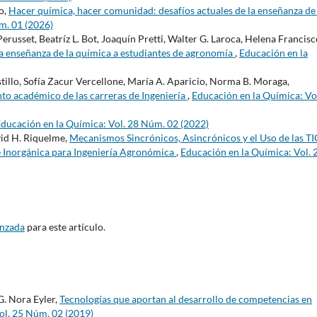
o,
Hacer química, hacer comunidad: desafíos actuales de la enseñanza de 
m. 01 (2026)
erusset, Beatríz L. Bot, Joaquín Pretti, Walter G. Laroca, Helena Francisc
 la enseñanza de la química a estudiantes de agronomía
,
Educación en la
tillo, Sofía Zacur Vercellone, María A. Aparicio, Norma B. Moraga,
to académico de las carreras de Ingeniería
,
Educación en la Química: Vo
ducación en la Química: Vol. 28 Núm. 02 (2022)
vid H. Riquelme,
Mecanismos Sincrónicos, Asincrónicos y el Uso de las TI
e Inorgánica para Ingeniería Agronómica
,
Educación en la Química: Vol. 
anzada
para este artículo.
G. Nora Eyler,
Tecnologías que aportan al desarrollo de competencias en
ol. 25 Núm. 02 (2019)