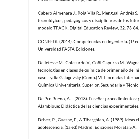
Cabero Almenara J., Roig-Vila R., Mengual-Andrés S
tecnológicos, pedagógicos y disciplinares de los futu
modelo TPACK. Digital Education Review, 32, 73-84.
CONFEDI. (2014). Competencias en Ingeniería. (1ª ed
Universidad FASTA Ediciones.
Delletesse M., Colasurdo V., Goñi Capurro M., Wagne
tecnologías en clases de química de primer año del ni
caso. Lydia Galagovsky (Comp.) VIII Jornadas Interna
Química Universitaria, Superior, Secundaria y Técnic
De Pro Bueno, A.J. (2013). Enseñar procedimientos: 
Alambique: Didáctica de las ciencias experimentales,
Driver, R., Guesne, E., & Tiberghien, A. (1989). Ideas ci
adolescencia. (1a ed) Madrid: Ediciones Morata S.A.