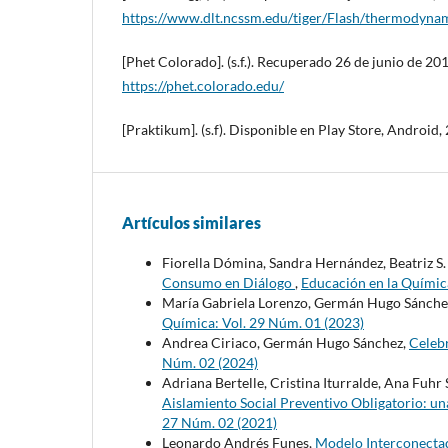
https://www.dlt.ncssm.edu/tiger/Flash/thermodyna
[Phet Colorado]. (s.f.). Recuperado 26 de junio de 201
https://phet.colorado.edu/
[Praktikum]. (s.f). Disponible en Play Store, Android,
Artículos similares
Fiorella Dómina, Sandra Hernández, Beatriz S
Consumo en Diálogo
,
Educación en la Químic
María Gabriela Lorenzo, Germán Hugo Sánche
Química: Vol. 29 Núm. 01 (2023)
Andrea Ciriaco, Germán Hugo Sánchez,
Celeb
Núm. 02 (2024)
Adriana Bertelle, Cristina Iturralde, Ana Fuhr 
Aislamiento Social Preventivo Obligatorio: una
27 Núm. 02 (2021)
Leonardo Andrés Funes,
Modelo Interconectad