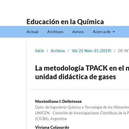
Educación en la Química
Actual
Archivos
Avisos
Acerca de
Inicio
/
Archivos
/
Vol. 25 Núm. 01 (2019)
/
DE IN
La metodología TPACK en el ni
unidad didáctica de gases
Maximiliano I. Delletesse
Dpto. de Ingeniería Química y Tecnología de los Alimentos
UNICEN - Comisión de Investigaciones Científicas de la 
(CICBA), Argentina
Viviana Colasurdo