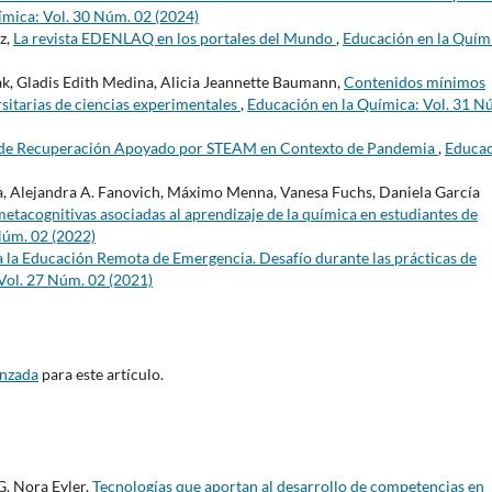
ímica: Vol. 30 Núm. 02 (2024)
z,
La revista EDENLAQ en los portales del Mundo
,
Educación en la Quím
k, Gladis Edith Medina, Alicia Jeannette Baumann,
Contenidos mínimos
rsitarias de ciencias experimentales
,
Educación en la Química: Vol. 31 N
de Recuperación Apoyado por STEAM en Contexto de Pandemia
,
Educa
sa, Alejandra A. Fanovich, Máximo Menna, Vanesa Fuchs, Daniela García
metacognitivas asociadas al aprendizaje de la química en estudiantes de
Núm. 02 (2022)
 la Educación Remota de Emergencia. Desafío durante las prácticas de
Vol. 27 Núm. 02 (2021)
anzada
para este artículo.
G. Nora Eyler,
Tecnologías que aportan al desarrollo de competencias en