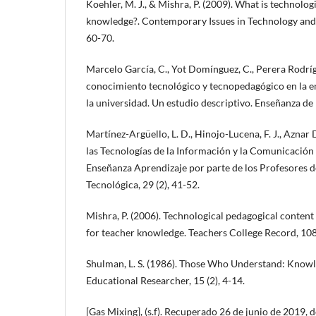
Koehler, M. J., & Mishra, P. (2009). What is technolo
knowledge?. Contemporary Issues in Technology and 
60-70.
Marcelo García, C., Yot Domínguez, C., Perera Rodrígu
conocimiento tecnológico y tecnopedagógico en la en
la universidad. Un estudio descriptivo. Enseñanza de l
Martínez-Argüello, L. D., Hinojo-Lucena, F. J., Aznar D
las Tecnologías de la Información y la Comunicación 
Enseñanza Aprendizaje por parte de los Profesores 
Tecnológica, 29 (2), 41-52.
Mishra, P. (2006). Technological pedagogical conte
for teacher knowledge. Teachers College Record, 108
Shulman, L. S. (1986). Those Who Understand: Knowl
Educational Researcher, 15 (2), 4-14.
[Gas Mixing], (s.f). Recuperado 26 de junio de 2019, d