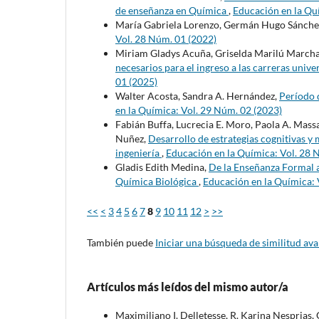
de enseñanza en Química
,
Educación en la Qu
María Gabriela Lorenzo, Germán Hugo Sánche
Vol. 28 Núm. 01 (2022)
Miriam Gladys Acuña, Griselda Marilú Marcha
necesarios para el ingreso a las carreras unive
01 (2025)
Walter Acosta, Sandra A. Hernández,
Período 
en la Química: Vol. 29 Núm. 02 (2023)
Fabián Buffa, Lucrecia E. Moro, Paola A. Mas
Nuñez,
Desarrollo de estrategias cognitivas y 
ingeniería
,
Educación en la Química: Vol. 28 
Gladis Edith Medina,
De la Enseñanza Formal a
Química Biológica
,
Educación en la Química: 
<<
<
3
4
5
6
7
8
9
10
11
12
>
>>
También puede
Iniciar una búsqueda de similitud av
Artículos más leídos del mismo autor/a
Maximiliano I. Delletesse, R. Karina Nesprias, 