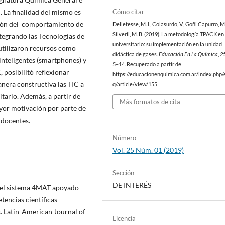
Cómo citar
. La finalidad del mismo es
ción del comportamiento de
Delletesse, M. I., Colasurdo, V., Goñi Capurro, M.
Silverii, M. B. (2019). La metodología TPACK en 
ntegrando las Tecnologías de
universitario: su implementación en la unidad
 utilizaron recursos como
didáctica de gases.
Educación En La Química
,
2
inteligentes (smartphones) y
5–14. Recuperado a partir de
 posibilitó reflexionar
https://educacionenquimica.com.ar/index.php/
anera constructiva las TIC a
q/article/view/155
itario. Además, a partir de
Más formatos de cita
ayor motivación por parte de
 docentes.
Número
Vol. 25 Núm. 01 (2019)
Sección
DE INTERÉS
n del sistema 4MAT apoyado
tencias científicas
. Latin-American Journal of
Licencia