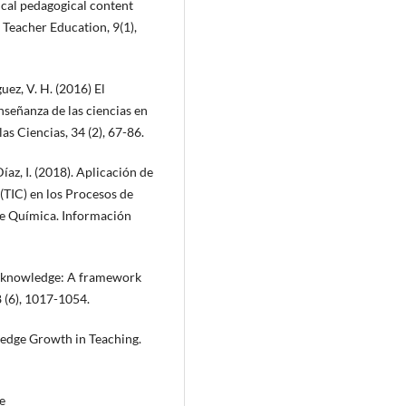
gical pedagogical content
Teacher Education, 9(1),
ez, V. H. (2016) El
señanza de las ciencias en
as Ciencias, 34 (2), 67-86.
íaz, I. (2018). Aplicación de
(TIC) en los Procesos de
de Química. Información
nt knowledge: A framework
 (6), 1017-1054.
edge Growth in Teaching.
e