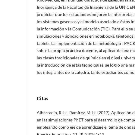
Inorgánica de la Facultad de Ingeniería de la UNICEN
propiciar que los estudiantes mejoren la interpreta
los sistemas gaseosos y el modelo asociado a éstos i
la Información y la Comunicación (TIC). Para ello se
simulaciones y aplicaciones en notebooks, teléfonos 
tablets. La implementación de la metodología TPACK,
sobre la propia práctica docente, al aplicar de una m
las clases tradicionales de química en el nivel univers
la introducción de estas tecnologías, se logró una m
los integrantes de la cátedra, tanto estudiantes como
Citas
Albarracín, R. H., Ramírez, M. H. (2017). Aplicació
en las simulaciones PhET para el desarrollo de compe
empleando como eje de aprendizaje el tema de ondas
Physics Education, 11 (3), 3308 1-11.