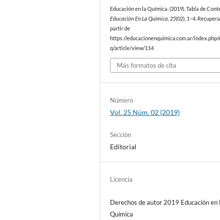
Educación en la Química. (2019). Tabla de Cont
Educación En La Química
,
25
(02), 1–4. Recuper
partir de
https://educacionenquimica.com.ar/index.php/
q/article/view/114
Más formatos de cita
Número
Vol. 25 Núm. 02 (2019)
Sección
Editorial
Licencia
Derechos de autor 2019 Educación en 
Química