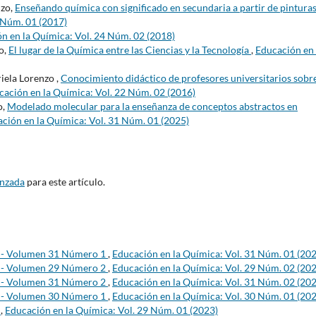
nzo,
Enseñando química con significado en secundaria a partir de pinturas
 Núm. 01 (2017)
n en la Química: Vol. 24 Núm. 02 (2018)
o,
El lugar de la Química entre las Ciencias y la Tecnología
,
Educación en 
iela Lorenzo ,
Conocimiento didáctico de profesores universitarios sobre
cación en la Química: Vol. 22 Núm. 02 (2016)
o,
Modelado molecular para la enseñanza de conceptos abstractos en
ción en la Química: Vol. 31 Núm. 01 (2025)
anzada
para este artículo.
s - Volumen 31 Número 1
,
Educación en la Química: Vol. 31 Núm. 01 (20
s - Volumen 29 Número 2
,
Educación en la Química: Vol. 29 Núm. 02 (20
s - Volumen 31 Número 2
,
Educación en la Química: Vol. 31 Núm. 02 (20
s - Volumen 30 Número 1
,
Educación en la Química: Vol. 30 Núm. 01 (20
s
,
Educación en la Química: Vol. 29 Núm. 01 (2023)