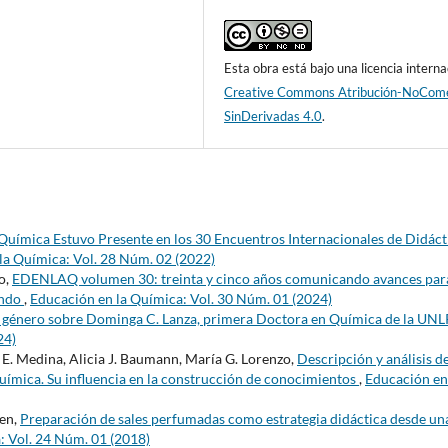
Esta obra está bajo una licencia interna
Creative Commons Atribución-NoCome
SinDerivadas 4.0
.
Química Estuvo Presente en los 30 Encuentros Internacionales de Didáct
la Química: Vol. 28 Núm. 02 (2022)
o,
EDENLAQ volumen 30: treinta y cinco años comunicando avances para
undo
,
Educación en la Química: Vol. 30 Núm. 01 (2024)
e género sobre Dominga C. Lanza, primera Doctora en Química de la UN
24)
E. Medina, Alicia J. Baumann, María G. Lorenzo,
Descripción y análisis de
química. Su influencia en la construcción de conocimientos
,
Educación en
ren,
Preparación de sales perfumadas como estrategia didáctica desde un
: Vol. 24 Núm. 01 (2018)