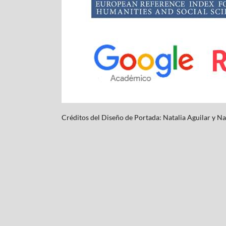
Créditos del Diseño de Portada: Natalia Aguilar y
Na