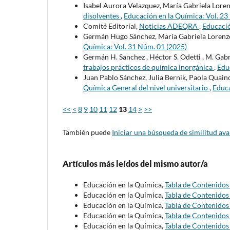
Isabel Aurora Velazquez, María Gabriela Lore
disolventes
,
Educación en la Química: Vol. 23
Comité Editorial,
Noticias ADEQRA
,
Educació
Germán Hugo Sánchez, María Gabriela Lorenz
Química: Vol. 31 Núm. 01 (2025)
Germán H. Sanchez , Héctor S. Odetti , M. Gabr
trabajos prácticos de química inorgánica
,
Edu
Juan Pablo Sánchez, Julia Bernik, Paola Quain
Química General del nivel universitario
,
Educa
<<
<
8
9
10
11
12
13
14
>
>>
También puede
Iniciar una búsqueda de similitud av
Artículos más leídos del mismo autor/a
Educación en la Química,
Tabla de Contenido
Educación en la Química,
Tabla de Contenido
Educación en la Química,
Tabla de Contenido
Educación en la Química,
Tabla de Contenido
Educación en la Química,
Tabla de Contenido