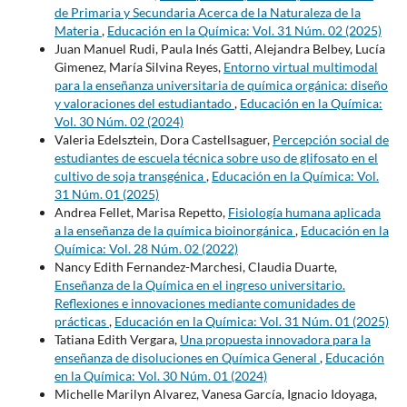
de Primaria y Secundaria Acerca de la Naturaleza de la
Materia
,
Educación en la Química: Vol. 31 Núm. 02 (2025)
Juan Manuel Rudi, Paula Inés Gatti, Alejandra Belbey, Lucía
Gimenez, María Silvina Reyes,
Entorno virtual multimodal
para la enseñanza universitaria de química orgánica: diseño
y valoraciones del estudiantado
,
Educación en la Química:
Vol. 30 Núm. 02 (2024)
Valeria Edelsztein, Dora Castellsaguer,
Percepción social de
estudiantes de escuela técnica sobre uso de glifosato en el
cultivo de soja transgénica
,
Educación en la Química: Vol.
31 Núm. 01 (2025)
Andrea Fellet, Marisa Repetto,
Fisiología humana aplicada
a la enseñanza de la química bioinorgánica
,
Educación en la
Química: Vol. 28 Núm. 02 (2022)
Nancy Edith Fernandez-Marchesi, Claudia Duarte,
Enseñanza de la Química en el ingreso universitario.
Reflexiones e innovaciones mediante comunidades de
prácticas
,
Educación en la Química: Vol. 31 Núm. 01 (2025)
Tatiana Edith Vergara,
Una propuesta innovadora para la
enseñanza de disoluciones en Química General
,
Educación
en la Química: Vol. 30 Núm. 01 (2024)
Michelle Marilyn Alvarez, Vanesa García, Ignacio Idoyaga,