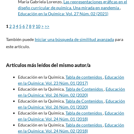
María Gabriela Lorenzo,
Las representaciones gráficas en el
diseño curricular de química. Una mirada en pandemia
,
Educación en la Química: Vol. 27 Núm. 02 (2021)
1
2
3
4
5
6
7
8
9
10
>
>>
También puede
Iniciar una búsqueda de similitud avanzada
para
este artículo.
Artículos más leídos del mismo autor/a
Educación en la Química,
Tabla de contenidos
,
Educación
en la Química: Vol. 23 Núm. 01 (2017)
Educación en la Química,
Tabla de Contenidos
,
Educación
en la Química: Vol. 26 Núm. 02 (2020)
Educación en la Química,
Tabla de Contenidos
,
Educación
en la Química: Vol. 26 Núm. 01 (2020)
Educación en la Química,
Tabla de contenidos
,
Educación
en la Química: Vol. 24 Núm. 01 (2018)
Educación en la Química,
Tabla de contenidos
,
Educación
en la Química: Vol. 24 Núm. 02 (2018)