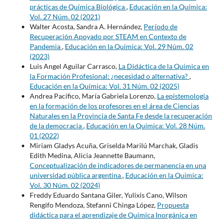
prácticas de Química Biológica
,
Educación en la Química:
Vol. 27 Núm. 02 (2021)
Walter Acosta, Sandra A. Hernández,
Período de
Recuperación Apoyado por STEAM en Contexto de
Pandemia
,
Educación en la Química: Vol. 29 Núm. 02
(2023)
Luis Angel Aguilar Carrasco,
La Didáctica de la Química en
la Formación Profesional: ¿necesidad o alternativa?
,
Educación en la Química: Vol. 31 Núm. 02 (2025)
Andrea Pacífico, María Gabriela Lorenzo,
La epistemología
en la formación de los profesores en el área de Ciencias
Naturales en la Provincia de Santa Fe desde la recuperación
de la democracia
,
Educación en la Química: Vol. 28 Núm.
01 (2022)
Miriam Gladys Acuña, Griselda Marilú Marchak, Gladis
Edith Medina, Alicia Jeannette Baumann,
Conceptualización de indicadores de permanencia en una
universidad pública argentina
,
Educación en la Química:
Vol. 30 Núm. 02 (2024)
Freddy Eduardo Santana Giler, Yulixis Cano, Wilson
Rengifo Mendoza, Stefanni Chinga López,
Propuesta
didáctica para el aprendizaje de Química Inorgánica en