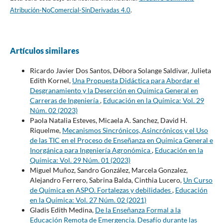
Atribución-NoComercial-SinDerivadas 4.0
.
Artículos similares
Ricardo Javier Dos Santos, Débora Solange Saldivar, Julieta
Edith Kornel,
Una Propuesta Didáctica para Abordar el
Desgranamiento y la Deserción en Química General en
Carreras de Ingeniería
,
Educación en la Química: Vol. 29
Núm. 02 (2023)
Paola Natalia Esteves, Micaela A. Sanchez, David H.
Riquelme,
Mecanismos Sincrónicos, Asincrónicos y el Uso
de las TIC en el Proceso de Enseñanza en Química General e
Inorgánica para Ingeniería Agronómica
,
Educación en la
Química: Vol. 29 Núm. 01 (2023)
Miguel Muñoz, Sandro González, Marcela Gonzalez,
Alejandro Ferrero, Sabrina Balda, Cinthia Lucero,
Un Curso
de Química en ASPO. Fortalezas y debilidades
,
Educación
en la Química: Vol. 27 Núm. 02 (2021)
Gladis Edith Medina,
De la Enseñanza Formal a la
Educación Remota de Emergencia. Desafío durante las