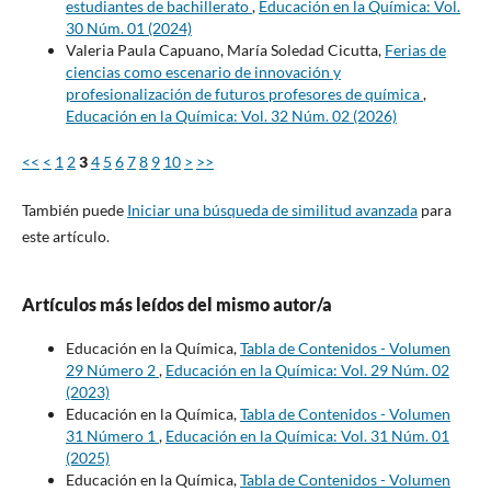
estudiantes de bachillerato
,
Educación en la Química: Vol.
30 Núm. 01 (2024)
Valeria Paula Capuano, María Soledad Cicutta,
Ferias de
ciencias como escenario de innovación y
profesionalización de futuros profesores de química
,
Educación en la Química: Vol. 32 Núm. 02 (2026)
<<
<
1
2
3
4
5
6
7
8
9
10
>
>>
También puede
Iniciar una búsqueda de similitud avanzada
para
este artículo.
Artículos más leídos del mismo autor/a
Educación en la Química,
Tabla de Contenidos - Volumen
29 Número 2
,
Educación en la Química: Vol. 29 Núm. 02
(2023)
Educación en la Química,
Tabla de Contenidos - Volumen
31 Número 1
,
Educación en la Química: Vol. 31 Núm. 01
(2025)
Educación en la Química,
Tabla de Contenidos - Volumen