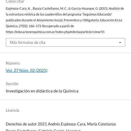
Cómo citar
Espinoza-Cara, A. ., Bauza Castellanos, M. C., & García-Huarque, G. (2021). Análisis de
la estructura retórica de los cuadernillos del programa “Seguimos Educando”
publicados durante el Aislamiento Social, Preventivo y Obligatorio.
Educación En La
Química
,
27
(02), 166–173. Recuperado a partir de
https://educacionenquimica.com.ar/index.php/edenlaq/article/view/55
Más formatos de cita
Número
Vol. 27 Núm. 02 (2021)
Sección
Investigación en didáctica de la Química
Licencia
Derechos de autor 2021 Andrés Espinoza-Cara, María Constanza
Bauza Castellanos, Gabriela García-Huarque