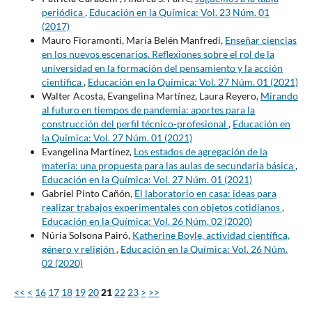
periódica
,
Educación en la Química: Vol. 23 Núm. 01
(2017)
Mauro Fioramonti, María Belén Manfredi,
Enseñar ciencias
en los nuevos escenarios. Reflexiones sobre el rol de la
universidad en la formación del pensamiento y la acción
científica
,
Educación en la Química: Vol. 27 Núm. 01 (2021)
Walter Acosta, Evangelina Martínez, Laura Reyero,
Mirando
al futuro en tiempos de pandemia: aportes para la
construcción del perfil técnico-profesional
,
Educación en
la Química: Vol. 27 Núm. 01 (2021)
Evangelina Martínez,
Los estados de agregación de la
materia: una propuesta para las aulas de secundaria básica
,
Educación en la Química: Vol. 27 Núm. 01 (2021)
Gabriel Pinto Cañón,
El laboratorio en casa: ideas para
realizar trabajos experimentales con objetos cotidianos
,
Educación en la Química: Vol. 26 Núm. 02 (2020)
Núria Solsona Pairó,
Katherine Boyle, actividad científica,
género y religión
,
Educación en la Química: Vol. 26 Núm.
02 (2020)
<<
<
16
17
18
19
20
21
22
23
>
>>