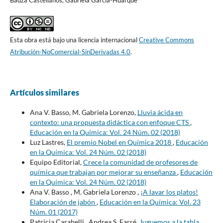
Esta obra está bajo una licencia internacional
Creative Commons
Atribución-NoComercial-SinDerivadas 4.0
.
Artículos similares
Ana V. Basso, M. Gabriela Lorenzo,
Lluvia ácida en
contexto: una propuesta didáctica con enfoque CTS
,
Educación en la Química: Vol. 24 Núm. 02 (2018)
Luz Lastres,
El premio Nobel en Química 2018
,
Educación
en la Química: Vol. 24 Núm. 02 (2018)
Equipo Editorial,
Crece la comunidad de profesores de
química que trabajan por mejorar su enseñanza
,
Educación
en la Química: Vol. 24 Núm. 02 (2018)
Ana V. Basso , M. Gabriela Lorenzo ,
¡A lavar los platos!
Elaboración de jabón
,
Educación en la Química: Vol. 23
Núm. 01 (2017)
Patricia Carabelli , Andrea S. Farré,
Juguemos a la tabla