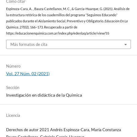
Cómo citar
Espinoza-Cara, A. ., Bauza Castellanos, M. C., & García-Huarque, G. (2021). Análisis de
la estructura retórica de los cuadernillos del programa “Seguimos Educando”
publicados durante el Aislamiento Social, Preventivo y Obligatorio.
Educación En La
Química
,
27
(02), 166–173. Recuperado a partir de
https://educacionenquimica.com.ar/index.php/edenlaq/article/view/55
Más formatos de cita
Número
Vol. 27 Núm. 02 (2021)
Sección
Investigación en didáctica de la Química
Licencia
Derechos de autor 2021 Andrés Espinoza-Cara, María Constanza
Bauza Castellanos, Gabriela García-Huarque