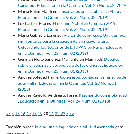
Carbono
,
Educación en la Química: Vol. 25 Núm. 02 (2019)
María Belén Manfredi,
Inspirados por la tabla... la Plata
,
Educación en la Química: Vol. 25 Núm. 02 (2019)
Luz Lastres Flores,
El premio Nobel en Química 2019
,
Educación en la Química: Vol. 25 Núm. 02 (2019)
María Gabriela Lorenzo,
Visitando congresos. Una química
sin fronteras para la creación de un nuevo futuro.
Celebrando los 100 años de la IUPAC en París
,
Educación
en la Química: Vol. 25 Núm. 02 (2019)
Germán Hugo Sánchez, María Belén Manfredi,
Debates
sobre enseñanza y aprendizaje de las ciencias
,
Educación
en la Química: Vol. 25 Núm. 01 (2019)
Andrea Soledad Farré,
Congresos, Jornadas, Seminarios de
aquí y allá
,
Educación en la Química: Vol. 29 Núm. 01
(2023)
Andrés Raviolo, Andrea S. Farré,
Razonando con molaridad
,
Educación en la Química: Vol. 24 Núm. 02 (2018)
<<
<
15
16
17
18
19
20
21
22
23
>
>>
También puede
Iniciar una búsqueda de similitud avanzada
para
este artículo.