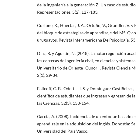
de la ingeniería a la generación Z: Un caso de estudio
Representaciones, 5(2), 127-183.
Curione, K., Huertas, J. A., Ortuño, V., Gründler, V. y P
del bloque de estrategias de aprendizaje del MSLQ co
uruguayos. Revista Interamericana De Psicología, 53
Díaz, R. y Agustín, N. (2018). La autorregulación aca
las carreras de ingeniería civil, en ciencias y sistema
Universitario de Oriente–Cunori-. Revista Ciencia M
2(1), 29-34.
Falicoff, C. B., Odetti, H. S. y Domínguez Castiñeiras
científica de estudiantes que ingresan y egresan de l
las Ciencias, 32(3), 133-154.
García, A. (2008). Incidencia de un enfoque basado e
aprendizaje en la adquisición del inglés. Donostia: Ser
Universidad del País Vasco.