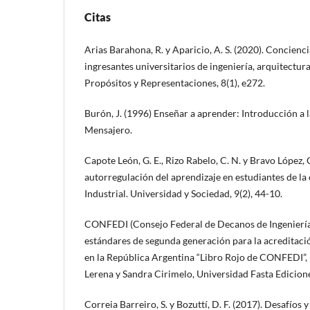
Citas
Arias Barahona, R. y Aparicio, A. S. (2020). Concienc
ingresantes universitarios de ingeniería, arquitectura
Propósitos y Representaciones, 8(1), e272.
Burón, J. (1996) Enseñar a aprender: Introducción a 
Mensajero.
Capote León, G. E., Rizo Rabelo, C. N. y Bravo López, C
autorregulación del aprendizaje en estudiantes de la 
Industrial. Universidad y Sociedad, 9(2), 44-10.
CONFEDI (Consejo Federal de Decanos de Ingeniería)
estándares de segunda generación para la acreditació
en la República Argentina “Libro Rojo de CONFEDI”,
Lerena y Sandra Cirimelo, Universidad Fasta Edicion
Correia Barreiro, S. y Bozuttí, D. F. (2017). Desafíos 