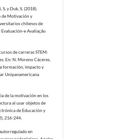
, S. y Duk, S. (2018).
o de Motivación y
versitarios chilenos de
 Evaluación-e Avaliação
n cursos de carreras STEM:
s. En: N. Moreno Cáceres.
a formación, impacto y
nsar Unipanamericana
cia de la motivación en los
ctura al usar objetos de
lectrónica de Educación y
), 216-244.
e autorregulado en
recursos pedagógicos. Anales