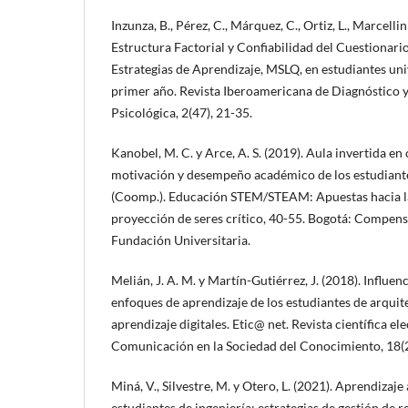
Inzunza, B., Pérez, C., Márquez, C., Ortiz, L., Marcellini
Estructura Factorial y Confiabilidad del Cuestionari
Estrategias de Aprendizaje, MSLQ, en estudiantes uni
primer año. Revista Iberoamericana de Diagnóstico y
Psicológica, 2(47), 21-35.
Kanobel, M. C. y Arce, A. S. (2019). Aula invertida e
motivación y desempeño académico de los estudiante
(Coomp.). Educación STEM/STEAM: Apuestas hacia l
proyección de seres crítico, 40-55. Bogotá: Compe
Fundación Universitaria.
Melián, J. A. M. y Martín-Gutiérrez, J. (2018). Influen
enfoques de aprendizaje de los estudiantes de arquite
aprendizaje digitales. Etic@ net. Revista científica e
Comunicación en la Sociedad del Conocimiento, 18(2
Miná, V., Silvestre, M. y Otero, L. (2021). Aprendizaj
estudiantes de ingeniería: estrategias de gestión de 