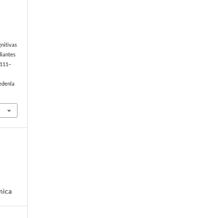
gnitivas
diantes
, 111–
edenla
mica