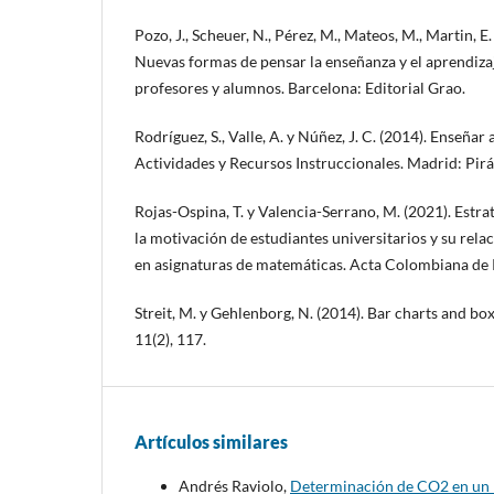
Pozo, J., Scheuer, N., Pérez, M., Mateos, M., Martin, E.
Nuevas formas de pensar la enseñanza y el aprendiza
profesores y alumnos. Barcelona: Editorial Grao.
Rodríguez, S., Valle, A. y Núñez, J. C. (2014). Enseñar 
Actividades y Recursos Instruccionales. Madrid: Pir
Rojas-Ospina, T. y Valencia-Serrano, M. (2021). Estra
la motivación de estudiantes universitarios y su rela
en asignaturas de matemáticas. Acta Colombiana de P
Streit, M. y Gehlenborg, N. (2014). Bar charts and bo
11(2), 117.
Artículos similares
Andrés Raviolo,
Determinación de CO2 en un D