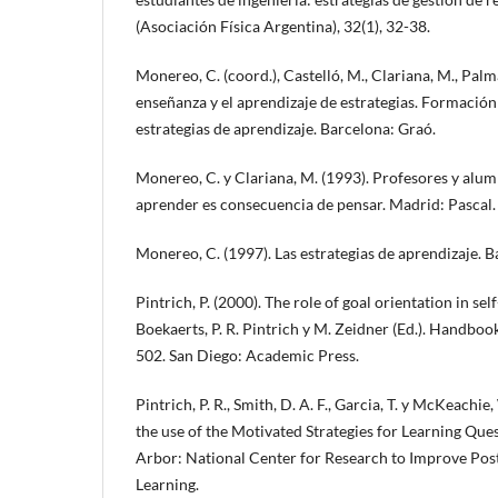
(Asociación Física Argentina), 32(1), 32-38.
Monereo, C. (coord.), Castelló, M., Clariana, M., Palma
enseñanza y el aprendizaje de estrategias. Formación
estrategias de aprendizaje. Barcelona: Graó.
Monereo, C. y Clariana, M. (1993). Profesores y alu
aprender es consecuencia de pensar. Madrid: Pascal.
Monereo, C. (1997). Las estrategias de aprendizaje. B
Pintrich, P. (2000). The role of goal orientation in sel
Boekaerts, P. R. Pintrich y M. Zeidner (Ed.). Handbook
502. San Diego: Academic Press.
Pintrich, P. R., Smith, D. A. F., Garcia, T. y McKeachie
the use of the Motivated Strategies for Learning Qu
Arbor: National Center for Research to Improve Po
Learning.