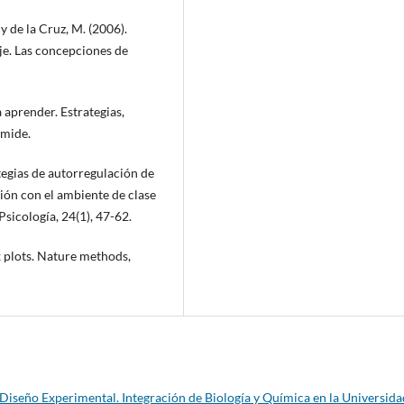
 y de la Cruz, M. (2006).
je. Las concepciones de
a aprender. Estrategias,
ámide.
tegias de autorregulación de
ción con el ambiente de clase
sicología, 24(1), 47-62.
x plots. Nature methods,
iseño Experimental. Integración de Biología y Química en la Universid