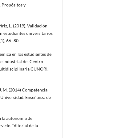
. Propósitos y
íriz, L. (2019). Validación
n estudiantes universitarios
(1), 66–80.
démica en los estudiantes de
s e industrial del Centro
ultidisciplinaria CUNORI,
, J. M. (2014) Competencia
a Universidad. Enseñanza de
n la autonomía de
vicio Editorial de la