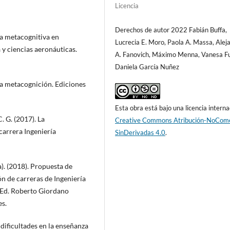
Licencia
Derechos de autor 2022 Fabián Buffa,
ia metacognitiva en
Lucrecia E. Moro, Paola A. Massa, Alej
 y ciencias aeronáuticas.
A. Fanovich, Máximo Menna, Vanesa F
Daniela García Nuñez
la metacognición. Ediciones
Esta obra está bajo una licencia interna
. G. (2017). La
Creative Commons Atribución-NoCome
carrera Ingeniería
SinDerivadas 4.0
.
. (2018). Propuesta de
n de carreras de Ingeniería
 Ed. Roberto Giordano
es.
y dificultades en la enseñanza