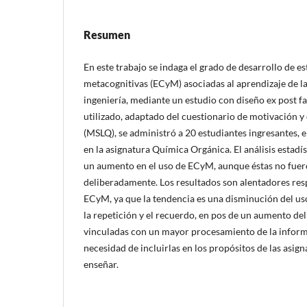
Resumen
En este trabajo se indaga el grado de desarrollo de es
metacognitivas (ECyM) asociadas al aprendizaje de l
ingeniería, mediante un estudio con diseño ex post f
utilizado, adaptado del cuestionario de motivación y 
(MSLQ), se administró a 20 estudiantes ingresantes, 
en la asignatura Química Orgánica. El análisis estadís
un aumento en el uso de ECyM, aunque éstas no fue
deliberadamente. Los resultados son alentadores resp
ECyM, ya que la tendencia es una disminución del us
la repetición y el recuerdo, en pos de un aumento del
vinculadas con un mayor procesamiento de la informac
necesidad de incluirlas en los propósitos de las asi
enseñar.