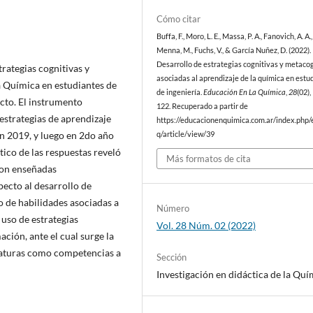
Cómo citar
Buffa, F., Moro, L. E., Massa, P. A., Fanovich, A. A.,
Menna, M., Fuchs, V., & García Nuñez, D. (2022).
Desarrollo de estrategias cognitivas y metaco
trategias cognitivas y
asociadas al aprendizaje de la química en estu
a Química en estudiantes de
de ingeniería.
Educación En La Química
,
28
(02)
acto. El instrumento
122. Recuperado a partir de
estrategias de aprendizaje
https://educacionenquimica.com.ar/index.php/
en 2019, y luego en 2do año
q/article/view/39
tico de las respuestas reveló
Más formatos de cita
ron enseñadas
ecto al desarrollo de
o de habilidades asociadas a
Número
 uso de estrategias
Vol. 28 Núm. 02 (2022)
ión, ante el cual surge la
gnaturas como competencias a
Sección
Investigación en didáctica de la Quí