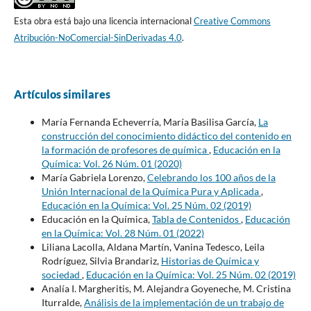
Esta obra está bajo una licencia internacional
Creative Commons
Atribución-NoComercial-SinDerivadas 4.0
.
Artículos similares
María Fernanda Echeverría, María Basilisa García,
La
construcción del conocimiento didáctico del contenido en
la formación de profesores de química
,
Educación en la
Química: Vol. 26 Núm. 01 (2020)
María Gabriela Lorenzo,
Celebrando los 100 años de la
Unión Internacional de la Química Pura y Aplicada
,
Educación en la Química: Vol. 25 Núm. 02 (2019)
Educación en la Química,
Tabla de Contenidos
,
Educación
en la Química: Vol. 28 Núm. 01 (2022)
Liliana Lacolla, Aldana Martín, Vanina Tedesco, Leila
Rodríguez, Silvia Brandariz,
Historias de Química y
sociedad
,
Educación en la Química: Vol. 25 Núm. 02 (2019)
Analía I. Margheritis, M. Alejandra Goyeneche, M. Cristina
Iturralde,
Análisis de la implementación de un trabajo de