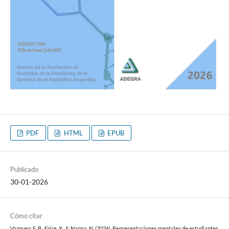
PDF
HTML
EPUB
Publicado
30-01-2026
Cómo citar
Vazquez, S. B., Erice, X., & Nappa, N. (2026). Representaciones mentales de estudiantes