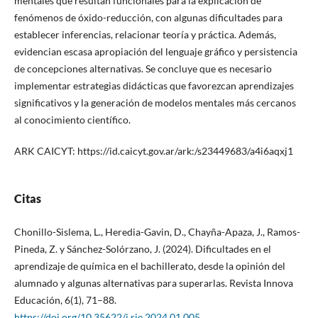
mentales que resultan funcionales para la explicación de
fenómenos de óxido-reducción, con algunas dificultades para
establecer inferencias, relacionar teoría y práctica. Además,
evidencian escasa apropiación del lenguaje gráfico y persistencia
de concepciones alternativas. Se concluye que es necesario
implementar estrategias didácticas que favorezcan aprendizajes
significativos y la generación de modelos mentales más cercanos
al conocimiento científico.
ARK CAICYT: https://id.caicyt.gov.ar/ark:/s23449683/a4i6aqxj1
Citas
Chonillo-Sislema, L., Heredia-Gavin, D., Chayña-Apaza, J., Ramos-
Pineda, Z. y Sánchez-Solórzano, J. (2024). Dificultades en el
aprendizaje de química en el bachillerato, desde la opinión del
alumnado y algunas alternativas para superarlas. Revista Innova
Educación, 6(1), 71–88.
https://doi.org/10.35622/j.rie.2024.01.005