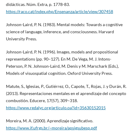
didácticas. Núm. Extra, p. 1778-83.
https://raco.cat/index.php/Ensenanza/article/view/307458
Johnson-Laird, P. N. (1983). Mental models: Towards a cognitive
science of language, inference, and consciousness. Harvard
University Press.
Johnson-Laird, P. N. (1996). Images, models and propositional
representations (pp. 90–127). En M. De Vega, M. J. Intons-
Peterson, P. N. Johnson-Laird, M. Denis y M. Marschark (Eds.),
Models of visuospatial cognition. Oxford University Press.
Matute, S., Iglesias, P., Gutiérrez, O., Capote, T., Rojas, J. y Durán, R.
(2013). Representaciones mentales en el aprendizaje del concepto
combustión. Educere, 17(57), 309–318.
https://www.redalyc.org/articulo.oa?id=35630152015
Moreira, M. A. (2000). Aprendizaje significativo.
https://www.if.ufrgs.br/~moreira/apsigsubesp.pdf