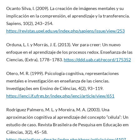
Ocanto Silva, I. (2009). La creación de imágenes mentales y su
implicación en la comprensión, el aprendizaje y la transferencia.
Sapiens, 10(2), 243–254.
https://revistas.upel.edu.ve/index.php/sapiens/issue/view/253
Orduna, L. I. y Morrás, J. E. (2013). Ver para creer: Un nuevo
enfoque en el aprendizaje de los procesos redox. Enseñanza de las
Ciencias, (Extra), 1778–1783.
https://ddd.uab.cat/record/175352
Otero, M. R. (1999). Psicología cognitiva, representaciones
mentales e investigación en enseñanza de las ciencias.
Investigações em Ensino de Ciências, 4(2), 93–119.
https://ienci.if.ufrgs.br/index.php/ienci/article/view/651
Rodríguez Palmero, M. L. y Moreira, M. A. (2003). Una
aproximación cognitiva al aprendizaje del concepto “célula”: Un
estudio de caso. Revista Brasileira de Pesquisa em Educação em
Ciências, 3(2), 45–58.
https://periodicos.ufmg.br/index.php/rbpec/article/view/4107