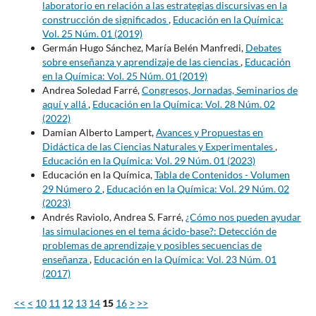
laboratorio en relación a las estrategias discursivas en la
construcción de significados
,
Educación en la Química:
Vol. 25 Núm. 01 (2019)
Germán Hugo Sánchez, María Belén Manfredi,
Debates
sobre enseñanza y aprendizaje de las ciencias
,
Educación
en la Química: Vol. 25 Núm. 01 (2019)
Andrea Soledad Farré,
Congresos, Jornadas, Seminarios de
aquí y allá
,
Educación en la Química: Vol. 28 Núm. 02
(2022)
Damian Alberto Lampert,
Avances y Propuestas en
Didáctica de las Ciencias Naturales y Experimentales
,
Educación en la Química: Vol. 29 Núm. 01 (2023)
Educación en la Química,
Tabla de Contenidos - Volumen
29 Número 2
,
Educación en la Química: Vol. 29 Núm. 02
(2023)
Andrés Raviolo, Andrea S. Farré,
¿Cómo nos pueden ayudar
las simulaciones en el tema ácido-base?: Detección de
problemas de aprendizaje y posibles secuencias de
enseñanza
,
Educación en la Química: Vol. 23 Núm. 01
(2017)
<<
<
10
11
12
13
14
15
16
>
>>