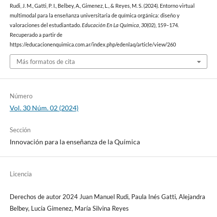
Rudi, J. M., Gatti, P. I., Belbey, A., Gimenez, L., & Reyes, M. S. (2024). Entorno virtual
multimodal para la enseñanza universitaria de química orgánica: diseño y
valoraciones del estudiantado.
Educación En La Química
,
30
(02), 159–174.
Recuperado a partir de
https://educacionenquimica.com.ar/index.php/edenlaq/article/view/260
Más formatos de cita
Número
Vol. 30 Núm. 02 (2024)
Sección
Innovación para la enseñanza de la Química
Licencia
Derechos de autor 2024 Juan Manuel Rudi, Paula Inés Gatti, Alejandra
Belbey, Lucía Gimenez, María Silvina Reyes