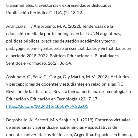
transmediales: trayectorias y expresividades dislocadas.
Publicación Periódica GITBA, (2), 13-22.
Aranciaga, I. y Ambrosino, M. A. (2022). Tendencias de la
educación mediada por tecnologías en las UUNN argentinas,
políticas públicas, prácticas de gestión académica y tecno-
pedagógicas emergentes entre presencialidades y virtualidades en
el período 2018-2022. Políticas Educacionais: Pluralidades,
Sentidos e Formação, 16(2), 36-54.
Assinnato, G., Sanz, C., Gorga, G. y Martin, M. V. (2018). Actitudes
y percepciones de docentes y estudiantes en relación a las TIC.
Revisión de la literatura. Revista iberoamericana de Tecnología en
Educación y Educación en Tecnología, (22), 7-17.
https://doi.org/10.24215/18509959.22.e01
Borgobello, A., Sartori, M. y Sanjurjo, L. (2019). Entornos virtuales
de enseñanza y aprendizaje. Experiencias y expectativas de
docentes universitarios de Rosario, Argentina. Espacios en blanco,