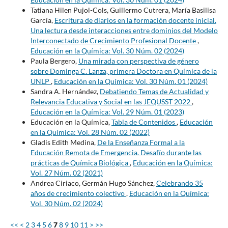
Tatiana Hilen Pujol-Cols, Guillermo Cutrera, María Basilisa
García,
Escritura de diarios en la formación docente inicial.
Una lectura desde interacciones entre dominios del Modelo
Interconectado de Crecimiento Profesional Docente
,
Educación en la Química: Vol. 30 Núm. 02 (2024)
Paula Bergero,
Una mirada con perspectiva de género
sobre Dominga C. Lanza, primera Doctora en Química de la
UNLP
,
Educación en la Química: Vol. 30 Núm. 01 (2024)
Sandra A. Hernández,
Debatiendo Temas de Actualidad y
Relevancia Educativa y Social en las JEQUSST 2022
,
Educación en la Química: Vol. 29 Núm. 01 (2023)
Educación en la Química,
Tabla de Contenidos
,
Educación
en la Química: Vol. 28 Núm. 02 (2022)
Gladis Edith Medina,
De la Enseñanza Formal a la
Educación Remota de Emergencia. Desafío durante las
prácticas de Química Biológica
,
Educación en la Química:
Vol. 27 Núm. 02 (2021)
Andrea Ciriaco, Germán Hugo Sánchez,
Celebrando 35
años de crecimiento colectivo
,
Educación en la Química:
Vol. 30 Núm. 02 (2024)
<<
<
2
3
4
5
6
7
8
9
10
11
>
>>