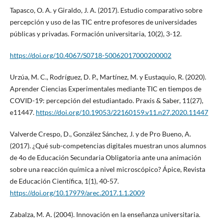
Tapasco, O. A. y Giraldo, J. A. (2017). Estudio comparativo sobre
percepción y uso de las TIC entre profesores de universidades
públicas y privadas. Formación universitaria, 10(2), 3-12.
https://doi.org/10.4067/S0718-50062017000200002
Urzúa, M. C., Rodríguez, D. P., Martínez, M. y Eustaquio, R. (2020).
Aprender Ciencias Experimentales mediante TIC en tiempos de
COVID-19: percepción del estudiantado. Praxis & Saber, 11(27),
e11447.
https://doi.org/10.19053/22160159.v11.n27.2020.11447
Valverde Crespo, D., González Sánchez, J. y de Pro Bueno, A.
(2017). ¿Qué sub-competencias digitales muestran unos alumnos
de 4o de Educación Secundaria Obligatoria ante una animación
sobre una reacción química a nivel microscópico? Ápice, Revista
de Educación Científica, 1(1), 40-57.
https://doi.org/10.17979/arec.2017.1.1.2009
Zabalza, M. A. (2004). Innovación en la enseñanza universitaria.