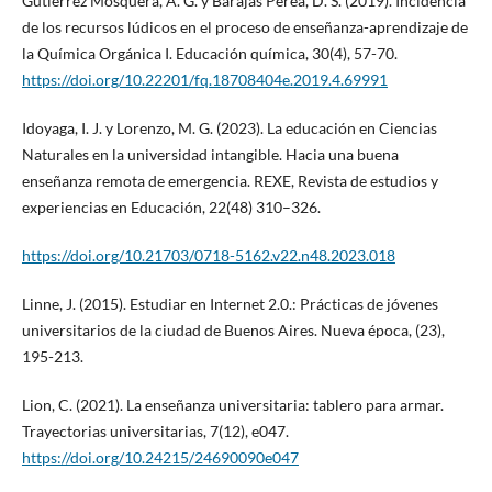
Gutiérrez Mosquera, A. G. y Barajas Perea, D. S. (2019). Incidencia
de los recursos lúdicos en el proceso de enseñanza-aprendizaje de
la Química Orgánica I. Educación química, 30(4), 57-70.
https://doi.org/10.22201/fq.18708404e.2019.4.69991
Idoyaga, I. J. y Lorenzo, M. G. (2023). La educación en Ciencias
Naturales en la universidad intangible. Hacia una buena
enseñanza remota de emergencia. REXE, Revista de estudios y
experiencias en Educación, 22(48) 310–326.
https://doi.org/10.21703/0718-5162.v22.n48.2023.018
Linne, J. (2015). Estudiar en Internet 2.0.: Prácticas de jóvenes
universitarios de la ciudad de Buenos Aires. Nueva época, (23),
195-213.
Lion, C. (2021). La enseñanza universitaria: tablero para armar.
Trayectorias universitarias, 7(12), e047.
https://doi.org/10.24215/24690090e047