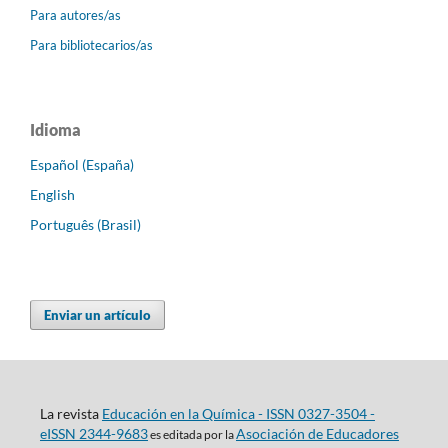
Para autores/as
Para bibliotecarios/as
Idioma
Español (España)
English
Português (Brasil)
Enviar un artículo
La revista
Educación en la Química - ISSN 0327-3504 -
eISSN 2344-9683
Asociación de Educadores
es editada por la