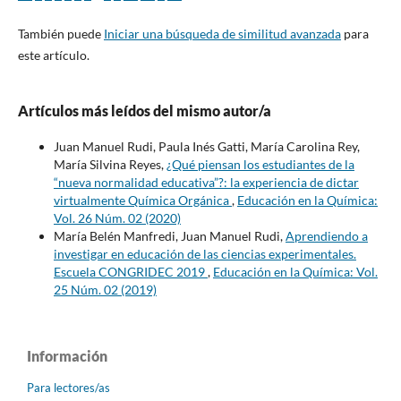
También puede
Iniciar una búsqueda de similitud avanzada
para
este artículo.
Artículos más leídos del mismo autor/a
Juan Manuel Rudi, Paula Inés Gatti, María Carolina Rey,
María Silvina Reyes,
¿Qué piensan los estudiantes de la
“nueva normalidad educativa”?: la experiencia de dictar
virtualmente Química Orgánica
,
Educación en la Química:
Vol. 26 Núm. 02 (2020)
María Belén Manfredi, Juan Manuel Rudi,
Aprendiendo a
investigar en educación de las ciencias experimentales.
Escuela CONGRIDEC 2019
,
Educación en la Química: Vol.
25 Núm. 02 (2019)
Información
Para lectores/as