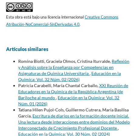
Esta obra está bajo una licencia internacional
Creative Commons
Atribución-NoComercial-SinDerivadas 4.0
.
Artículos similares
Romina Biotti, Graciela Olmos, Cristina Iturralde,
Reflexión
y Análisis sobre la Enseñanza por Competencias en
Asignaturas de Química Universitaria
,
Educación en la
Química: Vol. 32 Núm. 02 (2026)
Patricia Carabelli, María Chantal Carballo,
XXI Reunión de
Educadores en la Química de la República Argentina (de
Bariloche al mundo
,
Educación en la Química: Vol. 32
Núm. 01 (2026)
Tatiana Hilen Pujol-Cols, Guillermo Cutrera, María Basilisa
García,
Escritura de diarios en la formación docente inicial.
Una lectura desde interacciones entre dominios del Modelo
Interconectado de Crecimiento Profesional Docente
,
Educación en la Química: Vol. 30 Núm. 02 (2024)