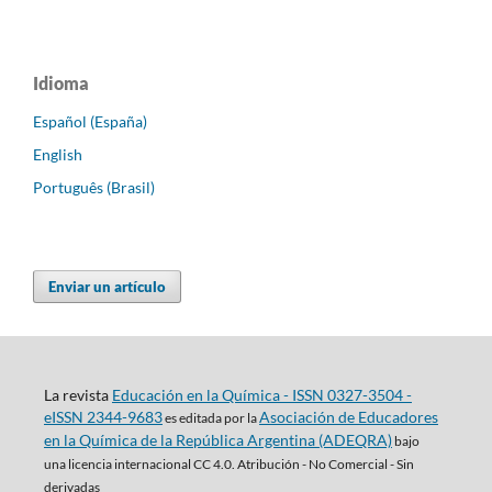
Idioma
Español (España)
English
Português (Brasil)
Enviar un artículo
La revista
Educación en la Química - ISSN 0327-3504 -
eISSN 2344-9683
Asociación de Educadores
es editada por la
en la Química de la República Argentina (ADEQRA)
bajo
una
licencia internacional CC 4.0. Atribución - No Comercial - Sin
derivadas