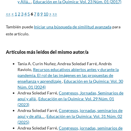
y Allá...
,
Educación en la Química: Vol. 23 Núm. 01 (2017)
<<
<
1
2
3
4
5
6
7
8
9
10
>
>>
También puede
Iniciar una búsqueda de similitud avanzada
para
este artículo.
Artículos más leídos del mismo autor/a
Tania A. Curin Nuñez, Andrea Soledad Farré, Andrés
Raviolo,
Recursos educativos abiertos antes y durante la
pandemia. El rol de las imágenes en las propuestas de
enseñanza y aprendizaje
,
Educación en la Química: Vol. 30
Núm. 01 (2024)
Andrea Soledad Farré,
Congresos, Jornadas, Seminarios de
aquí y allá
,
Educación en la Química: Vol. 29 Núm. 01
(2023)
Andrea Soledad Farré,
Congresos, jornadas, seminarios de
aquí y de allá…
,
Educación en la Química: Vol. 31 Núm. 02
(2025)
Andrea Soledad Farré,
Congresos, jornadas, seminarios de