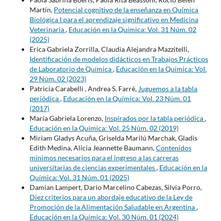
Martín,
Potencial cognitivo de la enseñanza en Química
Biológica I para el aprendizaje significativo en Medicina
Veterinaria
,
Educación en la Química: Vol. 31 Núm. 02
(2025)
Erica Gabriela Zorrilla, Claudia Alejandra Mazzitelli,
Identificación de modelos didácticos en Trabajos Prácticos
de Laboratorio de Química
,
Educación en la Química: Vol.
29 Núm. 02 (2023)
Patricia Carabelli , Andrea S. Farré,
Juguemos a la tabla
periódica
,
Educación en la Química: Vol. 23 Núm. 01
(2017)
María Gabriela Lorenzo,
Inspirados por la tabla periódica
,
Educación en la Química: Vol. 25 Núm. 02 (2019)
Miriam Gladys Acuña, Griselda Marilú Marchak, Gladis
Edith Medina, Alicia Jeannette Baumann,
Contenidos
mínimos necesarios para el ingreso a las carreras
universitarias de ciencias experimentales
,
Educación en la
Química: Vol. 31 Núm. 01 (2025)
Damian Lampert, Dario Marcelino Cabezas, Silvia Porro,
Diez criterios para un abordaje educativo de la Ley de
Promoción de la Alimentación Saludable en Argentina
,
Educación en la Química: Vol. 30 Núm. 01 (2024)