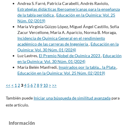
Andrea S. Farré, Patricia Carabelli, Andrés Raviolo,
Estrategias didácticas Iberoamericanas para la enseñanza
de la tabla periódica
,
Educación en la Química: Vol. 25
Núm. 02 (2019)
María Virginia Güizzo López, Miguel Ángel Castillo, Sofía
Zacur Vercellone, María A. Aparicio, Norma B. Moraga,
Incidencia de Química General en el rendimiento
académico de las carreras de Ingeniería
,
Educación en la
Química: Vol. 30 Núm. 01 (2024)
Luz Lastres,
El Premio Nobel de Química 2023
,
Educación
en la Química: Vol. 30 Núm. 01 (2024)
María Belén Manfredi,
Inspirados por la tabla... la Plata
,
Educación en la Química: Vol. 25 Núm. 02 (2019)
<<
<
1
2
3
4
5
6
7
8
9
10
>
>>
También puede
Iniciar una búsqueda de similitud avanzada
para
este artículo.
Información