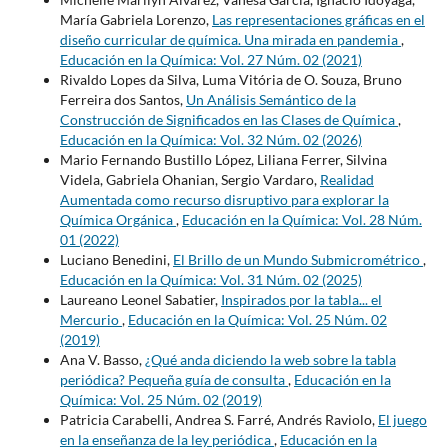
María Gabriela Lorenzo,
Las representaciones gráficas en el
diseño curricular de química. Una mirada en pandemia
,
Educación en la Química: Vol. 27 Núm. 02 (2021)
Rivaldo Lopes da Silva, Luma Vitória de O. Souza, Bruno
Ferreira dos Santos,
Un Análisis Semántico de la
Construcción de Significados en las Clases de Química
,
Educación en la Química: Vol. 32 Núm. 02 (2026)
Mario Fernando Bustillo López, Liliana Ferrer, Silvina
Videla, Gabriela Ohanian, Sergio Vardaro,
Realidad
Aumentada como recurso disruptivo para explorar la
Química Orgánica
,
Educación en la Química: Vol. 28 Núm.
01 (2022)
Luciano Benedini,
El Brillo de un Mundo Submicrométrico
,
Educación en la Química: Vol. 31 Núm. 02 (2025)
Laureano Leonel Sabatier,
Inspirados por la tabla... el
Mercurio
,
Educación en la Química: Vol. 25 Núm. 02
(2019)
Ana V. Basso,
¿Qué anda diciendo la web sobre la tabla
periódica? Pequeña guía de consulta
,
Educación en la
Química: Vol. 25 Núm. 02 (2019)
Patricia Carabelli, Andrea S. Farré, Andrés Raviolo,
El juego
en la enseñanza de la ley periódica
,
Educación en la