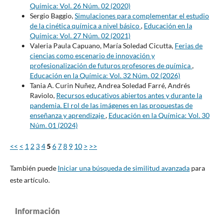
Química: Vol. 26 Núm. 02 (2020)
Sergio Baggio,
Simulaciones para complementar el estudio
de la cinética química a nivel básico
,
Educación en la
Química: Vol. 27 Núm. 02 (2021)
Valeria Paula Capuano, María Soledad Cicutta,
Ferias de
ciencias como escenario de innovación y
profesionalización de futuros profesores de química
,
Educación en la Química: Vol. 32 Núm. 02 (2026)
Tania A. Curin Nuñez, Andrea Soledad Farré, Andrés
Raviolo,
Recursos educativos abiertos antes y durante la
pandemia. El rol de las imágenes en las propuestas de
enseñanza y aprendizaje
,
Educación en la Química: Vol. 30
Núm. 01 (2024)
<<
<
1
2
3
4
5
6
7
8
9
10
>
>>
También puede
Iniciar una búsqueda de similitud avanzada
para
este artículo.
Información