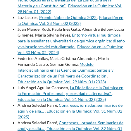
Materia y su Constitución”
,
Educación en la Química: Vol.
28 Núm. 01 (2022)
Luz Lastres,
Premio Nobel de Química 2022
,
Educación en
la Química: Vol. 28 Núm. 02 (2022)
Juan Manuel Rudi, Paula Inés Gatti, Alejandra Belbey, Lucía
Gimenez, María Silvina Reyes,
Entorno virtual multimodal
para la enseñanza universitaria de química orgánica: diseño
y valoraciones del estudiantado
,
Educación en la Química:
Vol. 30 Núm. 02 (2024)
Federico Aballay, María Cristina Almandoz , María
Fernanda Castro, Germán Gomez,
Modelo
Interdisciplinario en las Ciencias Químicas: Síntesis y
Caracterización de un Polímero de Coordinación
,
Educación en la Química: Vol. 29 Núm. 01 (2023)
Luis Angel Aguilar Carrasco,
La Didáctica de la Química en
la Formación Profesional: ¿necesidad o alternativa?
,
Educación en la Química: Vol. 31 Núm. 02 (2025)
Andrea Soledad Farré,
Congresos, jornadas, seminarios de
aquí y de allá…
,
Educación en la Química: Vol. 31 Núm. 02
(2025)
Andrea Soledad Farré,
Congresos, Jornadas, Seminarios de
aquí y de allá…
,
Educación en la Química: Vol. 32 Núm. 01