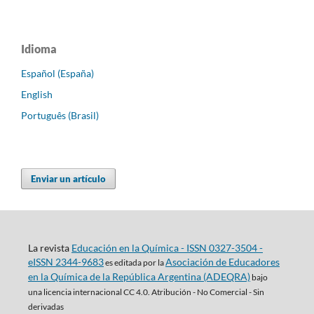
Idioma
Español (España)
English
Português (Brasil)
Enviar un artículo
La revista
Educación en la Química - ISSN 0327-3504 -
eISSN 2344-9683
Asociación de Educadores
es editada por la
en la Química de la República Argentina (ADEQRA)
bajo
una
licencia internacional CC 4.0. Atribución - No Comercial - Sin
derivadas