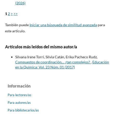
(2026)
1
2
>
>>
También puede
Iniciar una búsqueda de similitud avanzada
para
este artículo.
Artículos más leídos del mismo autor/a
Silvana Irene Torri, Silvia Catán, Erika Pacheco Rudz,
Compuestos de coordinación… ¿tan complejos?
,
Educación
en la Química: Vol. 23 Núm. 01 (2017)
Información
Para lectores/as
Para autores/as
Para bibliotecarios/as