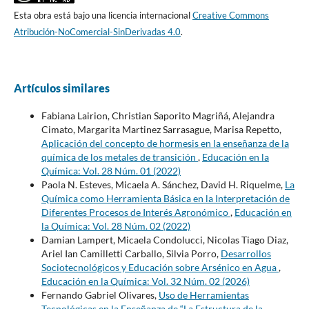
Esta obra está bajo una licencia internacional
Creative Commons
Atribución-NoComercial-SinDerivadas 4.0
.
Artículos similares
Fabiana Lairion, Christian Saporito Magriñá, Alejandra
Cimato, Margarita Martinez Sarrasague, Marisa Repetto,
Aplicación del concepto de hormesis en la enseñanza de la
química de los metales de transición
,
Educación en la
Química: Vol. 28 Núm. 01 (2022)
Paola N. Esteves, Micaela A. Sánchez, David H. Riquelme,
La
Química como Herramienta Básica en la Interpretación de
Diferentes Procesos de Interés Agronómico
,
Educación en
la Química: Vol. 28 Núm. 02 (2022)
Damian Lampert, Micaela Condolucci, Nicolas Tiago Diaz,
Ariel Ian Camilletti Carballo, Silvia Porro,
Desarrollos
Sociotecnológicos y Educación sobre Arsénico en Agua
,
Educación en la Química: Vol. 32 Núm. 02 (2026)
Fernando Gabriel Olivares,
Uso de Herramientas
Tecnológicas en la Enseñanza de “La Estructura de la