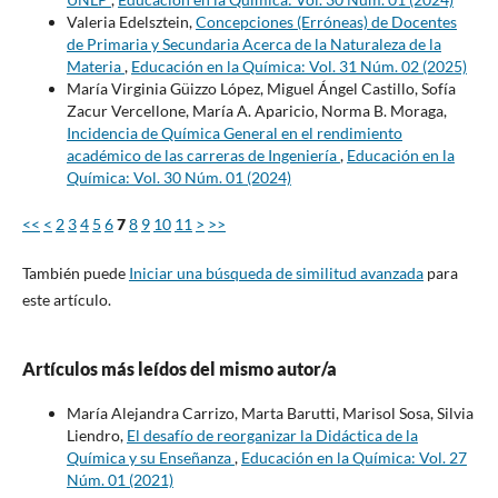
Valeria Edelsztein,
Concepciones (Erróneas) de Docentes
de Primaria y Secundaria Acerca de la Naturaleza de la
Materia
,
Educación en la Química: Vol. 31 Núm. 02 (2025)
María Virginia Güizzo López, Miguel Ángel Castillo, Sofía
Zacur Vercellone, María A. Aparicio, Norma B. Moraga,
Incidencia de Química General en el rendimiento
académico de las carreras de Ingeniería
,
Educación en la
Química: Vol. 30 Núm. 01 (2024)
<<
<
2
3
4
5
6
7
8
9
10
11
>
>>
También puede
Iniciar una búsqueda de similitud avanzada
para
este artículo.
Artículos más leídos del mismo autor/a
María Alejandra Carrizo, Marta Barutti, Marisol Sosa, Silvia
Liendro,
El desafío de reorganizar la Didáctica de la
Química y su Enseñanza
,
Educación en la Química: Vol. 27
Núm. 01 (2021)