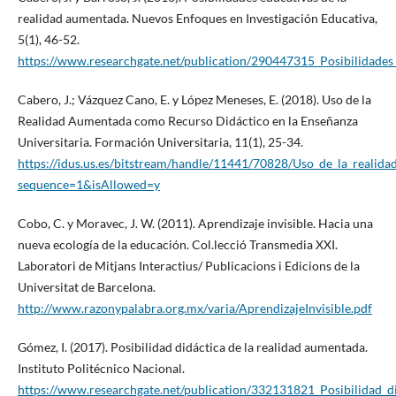
realidad aumentada. Nuevos Enfoques en Investigación Educativa,
5(1), 46-52.
https://www.researchgate.net/publication/290447315_Posibilidade
Cabero, J.; Vázquez Cano, E. y López Meneses, E. (2018). Uso de la
Realidad Aumentada como Recurso Didáctico en la Enseñanza
Universitaria. Formación Universitaria, 11(1), 25-34.
https://idus.us.es/bitstream/handle/11441/70828/Uso_de_la_reali
sequence=1&isAllowed=y
Cobo, C. y Moravec, J. W. (2011). Aprendizaje invisible. Hacia una
nueva ecología de la educación. Col.lecció Transmedia XXI.
Laboratori de Mitjans Interactius/ Publicacions i Edicions de la
Universitat de Barcelona.
http://www.razonypalabra.org.mx/varia/AprendizajeInvisible.pdf
Gómez, I. (2017). Posibilidad didáctica de la realidad aumentada.
Instituto Politécnico Nacional.
https://www.researchgate.net/publication/332131821_Posibilidad_