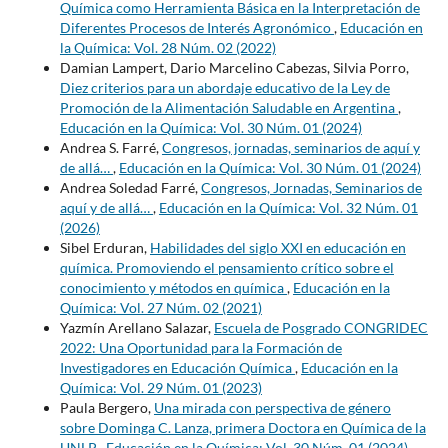
Química como Herramienta Básica en la Interpretación de
Diferentes Procesos de Interés Agronómico
,
Educación en
la Química: Vol. 28 Núm. 02 (2022)
Damian Lampert, Dario Marcelino Cabezas, Silvia Porro,
Diez criterios para un abordaje educativo de la Ley de
Promoción de la Alimentación Saludable en Argentina
,
Educación en la Química: Vol. 30 Núm. 01 (2024)
Andrea S. Farré,
Congresos, jornadas, seminarios de aquí y
de allá…
,
Educación en la Química: Vol. 30 Núm. 01 (2024)
Andrea Soledad Farré,
Congresos, Jornadas, Seminarios de
aquí y de allá…
,
Educación en la Química: Vol. 32 Núm. 01
(2026)
Sibel Erduran,
Habilidades del siglo XXI en educación en
química. Promoviendo el pensamiento crítico sobre el
conocimiento y métodos en química
,
Educación en la
Química: Vol. 27 Núm. 02 (2021)
Yazmín Arellano Salazar,
Escuela de Posgrado CONGRIDEC
2022: Una Oportunidad para la Formación de
Investigadores en Educación Química
,
Educación en la
Química: Vol. 29 Núm. 01 (2023)
Paula Bergero,
Una mirada con perspectiva de género
sobre Dominga C. Lanza, primera Doctora en Química de la
UNLP
,
Educación en la Química: Vol. 30 Núm. 01 (2024)