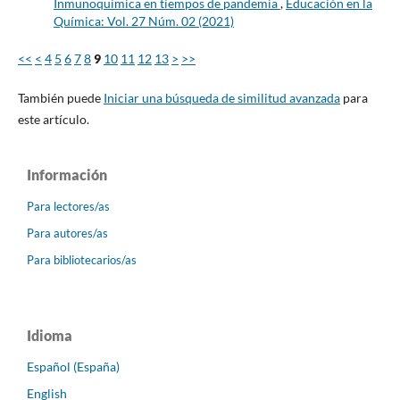
Inmunoquímica en tiempos de pandemia
,
Educación en la
Química: Vol. 27 Núm. 02 (2021)
<<
<
4
5
6
7
8
9
10
11
12
13
>
>>
También puede
Iniciar una búsqueda de similitud avanzada
para
este artículo.
Información
Para lectores/as
Para autores/as
Para bibliotecarios/as
Idioma
Español (España)
English