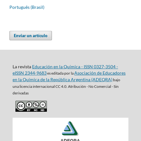
Português (Brasil)
Enviar un artículo
La revista
Educación en la Química - ISSN 0327-3504 -
eISSN 2344-9683
Asociación de Educadores
es editada por la
en la Química de la República Argentina (ADEQRA)
bajo
una
licencia internacional CC 4.0. Atribución - No Comercial - Sin
derivadas