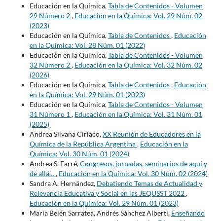
Educación en la Química,
Tabla de Contenidos - Volumen
29 Número 2
,
Educación en la Química: Vol. 29 Núm. 02
(2023)
Educación en la Química,
Tabla de Contenidos
,
Educación
en la Química: Vol. 28 Núm. 01 (2022)
Educación en la Química,
Tabla de Contenidos - Volumen
32 Número 2
,
Educación en la Química: Vol. 32 Núm. 02
(2026)
Educación en la Química,
Tabla de Contenidos
,
Educación
en la Química: Vol. 29 Núm. 01 (2023)
Educación en la Química,
Tabla de Contenidos - Volumen
31 Número 1
,
Educación en la Química: Vol. 31 Núm. 01
(2025)
Andrea Silvana Ciriaco,
XX Reunión de Educadores en la
Química de la República Argentina
,
Educación en la
Química: Vol. 30 Núm. 01 (2024)
Andrea S. Farré,
Congresos, jornadas, seminarios de aquí y
de allá…
,
Educación en la Química: Vol. 30 Núm. 02 (2024)
Sandra A. Hernández,
Debatiendo Temas de Actualidad y
Relevancia Educativa y Social en las JEQUSST 2022
,
Educación en la Química: Vol. 29 Núm. 01 (2023)
María Belén Sarratea, Andrés Sánchez Alberti,
Enseñando