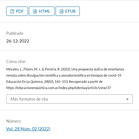
PDF
HTML
EPUB
Publicado
26-12-2022
Cómo citar
Morales, L., Flores, M. J., & Pereira, R. (2022). Una propuesta áulica de enseñanza
remota sobre divulgación científica y pseudocientífica en tiempos de covid-19.
Educación En La Química
,
28
(02), 145–153. Recuperado a partir de
https://educacionenquimica.com.ar/index.php/edenlaq/article/view/37
Más formatos de cita
Número
Vol. 28 Núm. 02 (2022)