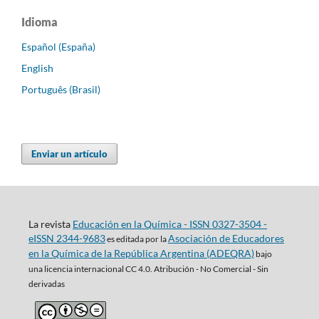
Idioma
Español (España)
English
Português (Brasil)
Enviar un artículo
La revista
Educación en la Química - ISSN 0327-3504 -
eISSN 2344-9683
Asociación de Educadores
es editada por la
en la Química de la República Argentina (ADEQRA)
bajo
una
licencia internacional CC 4.0. Atribución - No Comercial - Sin
derivadas