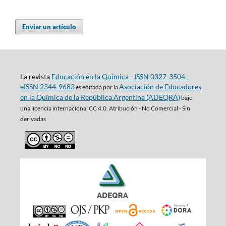
Enviar un artículo
La revista
Educación en la Química - ISSN 0327-3504 -
eISSN 2344-9683
Asociación de Educadores
es editada por la
en la Química de la República Argentina (ADEQRA)
bajo
una
licencia internacional CC 4.0. Atribución - No Comercial - Sin
derivadas