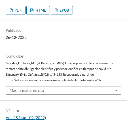
PDF
HTML
EPUB
Publicado
26-12-2022
Cómo citar
Morales, L., Flores, M. J., & Pereira, R. (2022). Una propuesta áulica de enseñanza
remota sobre divulgación científica y pseudocientífica en tiempos de covid-19.
Educación En La Química
,
28
(02), 145–153. Recuperado a partir de
https://educacionenquimica.com.ar/index.php/edenlaq/article/view/37
Más formatos de cita
Número
Vol. 28 Núm. 02 (2022)