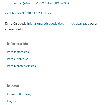
en la Química: Vol. 27 Núm. 02 (2021)
<<
<
4
5
6
7
8
9
10
11
12
13
>
>>
También puede
Iniciar una búsqueda de similitud avanzada
para
este artículo.
Información
Para lectores/as
Para autores/as
Para bibliotecarios/as
Idioma
Español (España)
English