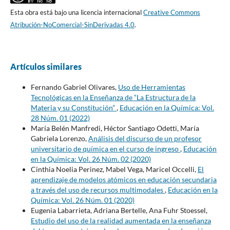
Esta obra está bajo una licencia internacional
Creative Commons
Atribución-NoComercial-SinDerivadas 4.0
.
Artículos similares
Fernando Gabriel Olivares,
Uso de Herramientas
Tecnológicas en la Enseñanza de “La Estructura de la
Materia y su Constitución”
,
Educación en la Química: Vol.
28 Núm. 01 (2022)
María Belén Manfredi, Héctor Santiago Odetti, María
Gabriela Lorenzo,
Análisis del discurso de un profesor
universitario de química en el curso de ingreso
,
Educación
en la Química: Vol. 26 Núm. 02 (2020)
Cinthia Noelia Perinez, Mabel Vega, Maricel Occelli,
El
aprendizaje de modelos atómicos en educación secundaria
a través del uso de recursos multimodales
,
Educación en la
Química: Vol. 26 Núm. 01 (2020)
Eugenia Labarrieta, Adriana Bertelle, Ana Fuhr Stoessel,
Estudio del uso de la realidad aumentada en la enseñanza