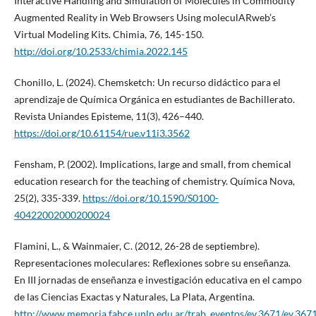
Interactive Handling and Simulation of Molecules in Commodity
Augmented Reality in Web Browsers Using moleculARweb’s
Virtual Modeling Kits. Chimia, 76, 145-150.
http://doi.org/10.2533/chimia.2022.145
Chonillo, L. (2024). Chemsketch: Un recurso didáctico para el
aprendizaje de Química Orgánica en estudiantes de Bachillerato.
Revista Uniandes Episteme, 11(3), 426–440.
https://doi.org/10.61154/rue.v11i3.3562
Fensham, P. (2002). Implications, large and small, from chemical
education research for the teaching of chemistry. Química Nova,
25(2), 335-339.
https://doi.org/10.1590/S0100-
40422002000200024
Flamini, L., & Wainmaier, C. (2012, 26-28 de septiembre).
Representaciones moleculares: Reflexiones sobre su enseñanza.
En III jornadas de enseñanza e investigación educativa en el campo
de las Ciencias Exactas y Naturales, La Plata, Argentina.
http://www.memoria.fahce.unlp.edu.ar/trab_eventos/ev.3671/ev.3671