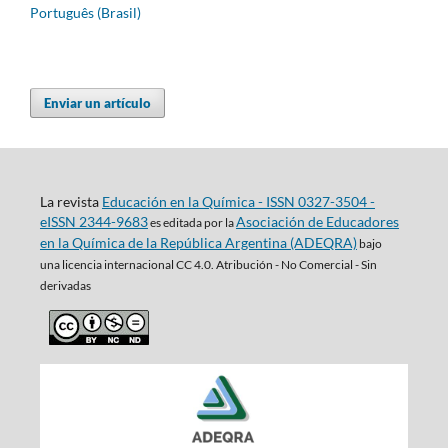
Português (Brasil)
Enviar un artículo
La revista
Educación en la Química - ISSN 0327-3504 -
eISSN 2344-9683
Asociación de Educadores
es editada por la
en la Química de la República Argentina (ADEQRA)
bajo
una
licencia internacional CC 4.0. Atribución - No Comercial - Sin
derivadas