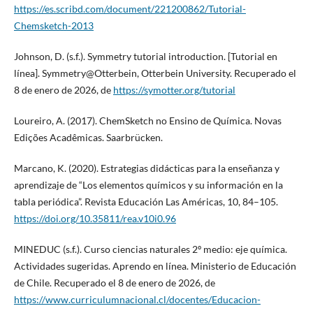
https://es.scribd.com/document/221200862/Tutorial-
Chemsketch-2013
Johnson, D. (s.f.). Symmetry tutorial introduction. [Tutorial en
línea]. Symmetry@Otterbein, Otterbein University. Recuperado el
8 de enero de 2026, de
https://symotter.org/tutorial
Loureiro, A. (2017). ChemSketch no Ensino de Química. Novas
Edições Acadêmicas. Saarbrücken.
Marcano, K. (2020). Estrategias didácticas para la enseñanza y
aprendizaje de “Los elementos químicos y su información en la
tabla periódica”. Revista Educación Las Américas, 10, 84–105.
https://doi.org/10.35811/rea.v10i0.96
MINEDUC (s.f.). Curso ciencias naturales 2º medio: eje química.
Actividades sugeridas. Aprendo en línea. Ministerio de Educación
de Chile. Recuperado el 8 de enero de 2026, de
https://www.curriculumnacional.cl/docentes/Educacion-