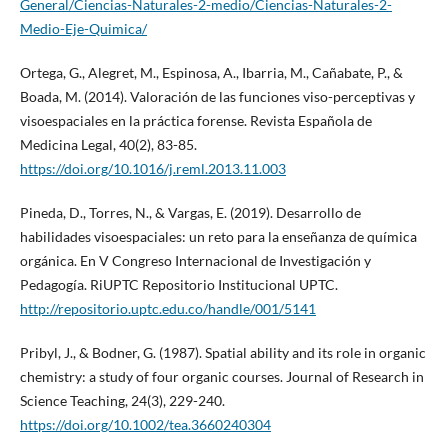
General/Ciencias-Naturales-2-medio/Ciencias-Naturales-2-
Medio-Eje-Quimica/
Ortega, G., Alegret, M., Espinosa, A., Ibarria, M., Cañabate, P., &
Boada, M. (2014). Valoración de las funciones viso-perceptivas y
visoespaciales en la práctica forense. Revista Española de
Medicina Legal, 40(2), 83-85.
https://doi.org/10.1016/j.reml.2013.11.003
Pineda, D., Torres, N., & Vargas, E. (2019). Desarrollo de
habilidades visoespaciales: un reto para la enseñanza de química
orgánica. En V Congreso Internacional de Investigación y
Pedagogía. RiUPTC Repositorio Institucional UPTC.
http://repositorio.uptc.edu.co/handle/001/5141
Pribyl, J., & Bodner, G. (1987). Spatial ability and its role in organic
chemistry: a study of four organic courses. Journal of Research in
Science Teaching, 24(3), 229-240.
https://doi.org/10.1002/tea.3660240304